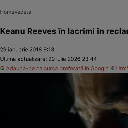
Home
Vedete
Keanu Reeves în lacrimi în recl
29 ianuarie 2018 9:13
Ultima actualizare:
29 iulie 2026 23:44
Adaugă-ne ca sursă preferată în Google
Urmă