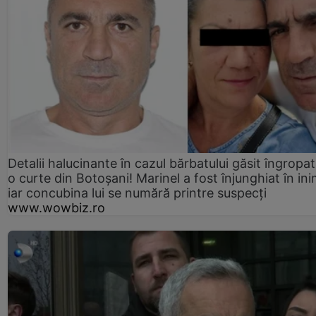
Detalii halucinante în cazul bărbatului găsit îngropat
o curte din Botoșani! Marinel a fost înjunghiat în ini
iar concubina lui se numără printre suspecți
www.wowbiz.ro