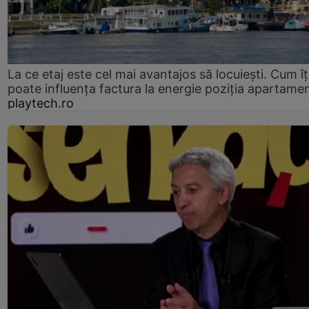
La ce etaj este cel mai avantajos să locuiești. Cum îț
poate influența factura la energie poziția apartamen
playtech.ro