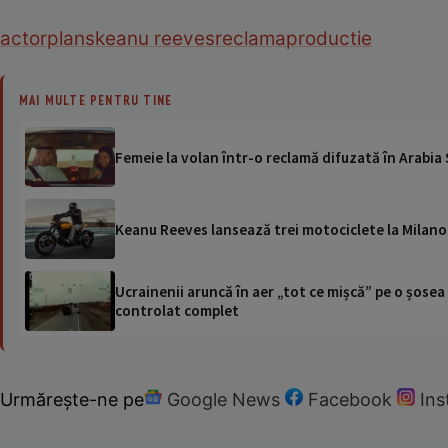
actor
plans
keanu reeves
reclama
productie
MAI MULTE PENTRU TINE
Femeie la volan într-o reclamă difuzată în Arabia
Keanu Reeves lansează trei motociclete la Milano
Ucrainenii aruncă în aer „tot ce mișcă” pe o șose
controlat complet
Urmărește-ne pe
Google News
Facebook
In