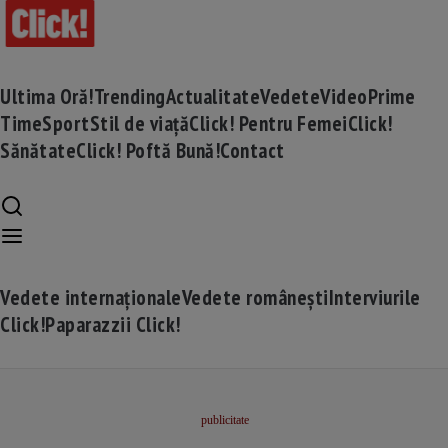
Ultima Oră!
Trending
Actualitate
Vedete
Video
Prime
Time
Sport
Stil de viață
Click! Pentru Femei
Click!
Sănătate
Click! Poftă Bună!
Contact
Vedete internaționale
Vedete românești
Interviurile
Click!
Paparazzii Click!