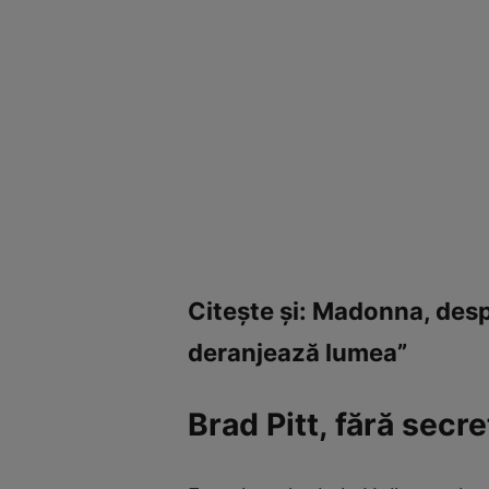
Citeşte şi: Madonna, despr
deranjează lumea”
Brad Pitt, fără secre