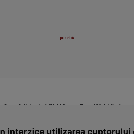
me
Sport
Stil de viață
Click! Pentru Femei
Click! Sănătate
 interzice utilizarea cuptorului