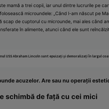
mamă a trei copii, iar unul dintre lucrurile pe care 
 să folosească microundele: „Când l-am născut pe Ma
ă scap de cuptorul cu microunde, mai ales când am 
ansferate în alimente, atunci când ele sunt reîncălzi
nul USS Abraham Lincoln sunt epuizați și demoralizați în largul coas
unde acuzelor. Are sau nu operaţii estet
se schimbă de faţă cu cei mici