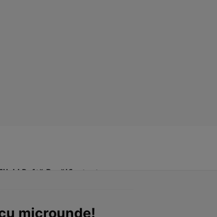
Click! Poftă Bună!
Contact
 cu microunde!