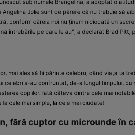
cunoscut sub numele Brangelina, a adoptat o atitud
şi Angelina Jolie sunt de părere că nu trebuie să aibă
stră, conform căreia noi nu ţinem niciodată un secre
nă întrebările pe care le au‟, a declarat Brad Pitt, 
şor, mai ales să fii părinte celebru, când viaţa ta tr
nţii celebri s-au confruntat, de-a lungul timpului, cu
şterea copiilor. Iată câteva dintre cele mai notabile 
e la cele mai simple, la cele mai ciudate!
, fără cuptor cu microunde în c