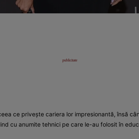
n ceea ce priveşte cariera lor impresionantă, însă c
rind cu anumite tehnici pe care le-au folosit în educa