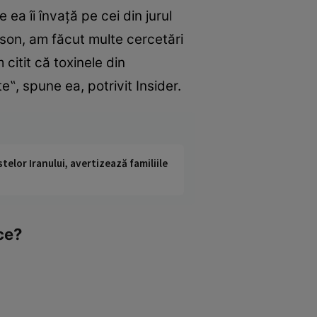
ea îi învaţă pe cei din jurul
son, am făcut multe cercetări
citit că toxinele din
te‟, spune ea, potrivit Insider.
telor Iranului, avertizează familiile
ice?