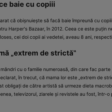
e baie cu copiii
rat că obişnuieşte să facă baie împreună cu copiii s
ru Harper's Bazaar, în 2012. Ceea ce este puţin ne
oses, cei doi copii ai vedetei, aveau 8 ani, respecti
ă „extrem de strictă‟
ndri cu o familie numeroasă, din care fac parte 6
declarat, în trecut, că mama lor este „extrem de st
st obligaţi de către artistă să urmeze dieta macro
ea, televizorul, ziarele şi revistele au fost, într-o 