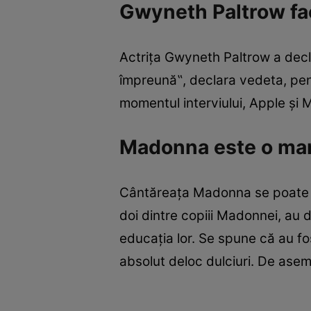
Gwyneth Paltrow fac
Actriţa Gwyneth Paltrow a decla
împreună‟, declara vedeta, pent
momentul interviului, Apple şi M
Madonna este o mam
Cântăreaţa Madonna se poate mâ
doi dintre copiii Madonnei, au 
educaţia lor. Se spune că au fo
absolut deloc dulciuri. De asemen