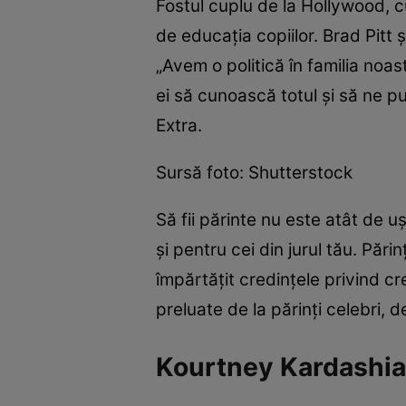
Fostul cuplu de la Hollywood, 
de educaţia copiilor. Brad Pitt 
„Avem o politică în familia noa
ei să cunoască totul şi să ne pu
Extra.
Sursă foto: Shutterstock
Să fii părinte nu este atât de u
şi pentru cei din jurul tău. Pări
împărtăţit credinţele privind cre
preluate de la părinţi celebri, d
Kourtney Kardashian