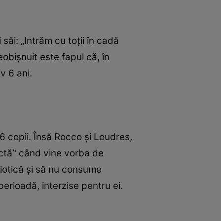
ăi: „Intrăm cu toţii în cadă
obişnuit este fapul că, în
v 6 ani.
 copii. Însă Rocco şi Loudres,
rictă‟ când vine vorba de
biotică şi să nu consume
perioadă, interzise pentru ei.