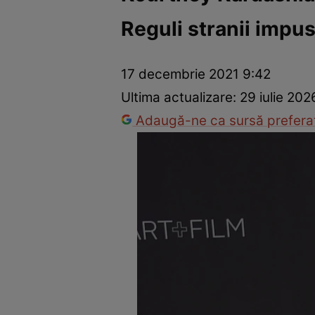
Reguli stranii impus
Vedete internaționale
Vedete românești
Interviurile Cli
17 decembrie 2021 9:42
Ultima actualizare:
29 iulie 202
Adaugă-ne ca sursă preferat