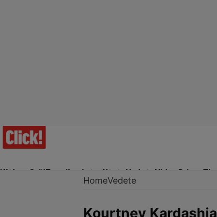
Ultima Oră!
Trending
Actualitate
Vedete
Video
Prime Ti
Home
Vedete
Kourtney Kardashian