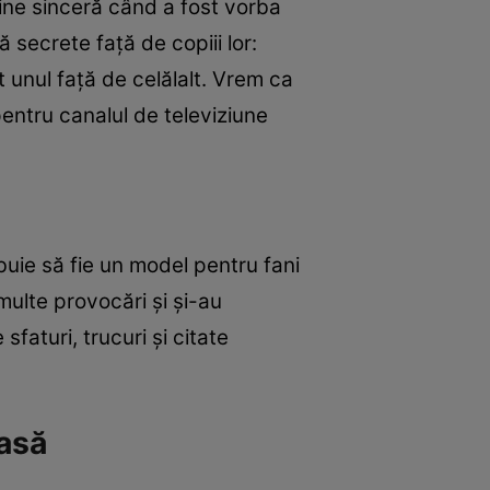
ine sinceră când a fost vorba
 secrete faţă de copiii lor:
t unul faţă de celălalt. Vrem ca
pentru canalul de televiziune
ebuie să fie un model pentru fani
 multe provocări şi şi-au
sfaturi, trucuri şi citate
asă