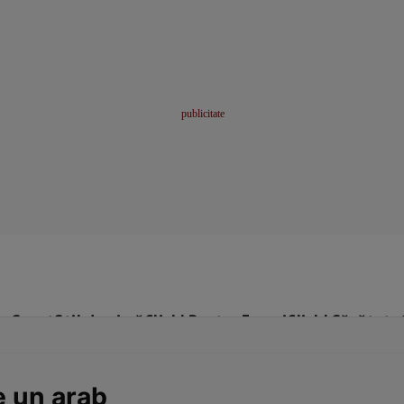
me
Sport
Stil de viață
Click! Pentru Femei
Click! Sănătate
e un arab