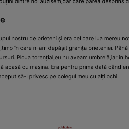
puţini dintre noi auzisem,dar care părea desprins 
ie
pul nostru de prieteni şi era cel care lua mereu no
te,timp în care n-am depăşit graniţa prieteniei. Pân
suri. Ploua torenţial,eu nu aveam umbrelă,iar în hol
că acasă cu maşina. Era pentru prima dată când era
ceput să-l privesc pe colegul meu cu alţi ochi.