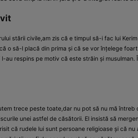
vit
ului stării civile,am zis că e timpul să-i fac lui Keri
că o să-l placă din prima şi că se vor înţelege foart
 l-au respins pe motiv că este străin şi musulman.
tem trece peste toate,dar nu pot să nu mă întreb d
scurile unei astfel de căsătorii. El insistă să merg
risit că rudele lui sunt persoane religioase şi că nu 