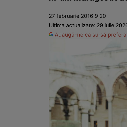
Vedete internaționale
Vedete românești
Interviurile Cli
27 februarie 2016 9:20
Ultima actualizare:
29 iulie 202
Adaugă-ne ca sursă preferat