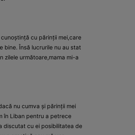
m cunoştinţă cu părinţii mei,care
e bine. Însă lucrurile nu au stat
 În zilele următoare,mama mi-a
acă nu cumva şi părinţii mei
em în Liban pentru a petrece
a discutat cu ei posibilitatea de