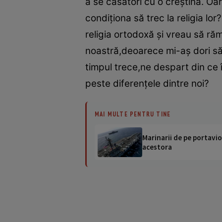
a se căsători cu o creştină. Oa
condiţiona să trec la religia l
religia ortodoxă şi vreau să ră
noastră,deoarece mi-aş dori să 
timpul trece,ne despart din ce î
peste diferenţele dintre noi?
MAI MULTE PENTRU TINE
Marinarii de pe portavio
acestora