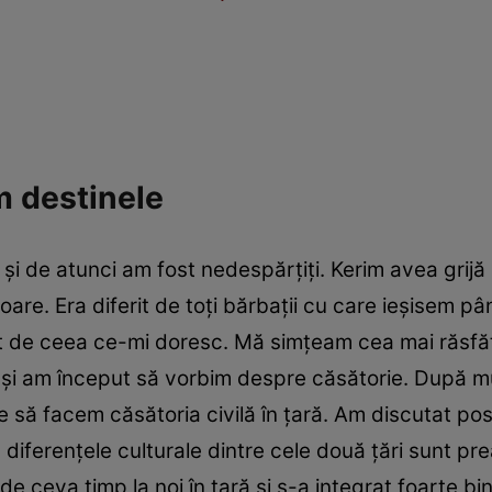
m destinele
 şi de atunci am fost nedespărţiţi. Kerim avea grijă
re. Era diferit de toţi bărbaţii cu care ieşisem pân
 de ceea ce-mi doresc. Mă simţeam cea mai răsfăţ
 şi am început să vorbim despre căsătorie. După mul
e să facem căsătoria civilă în ţară. Am discutat pos
iferenţele culturale dintre cele două ţări sunt prea
de ceva timp la noi în ţară şi s-a integrat foarte bi