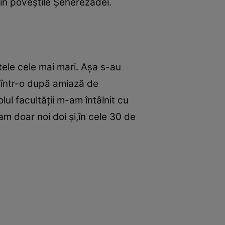
din poveştile Şeherezadei.
tele cele mai mari. Aşa s-au
ă într-o după amiază de
ul facultăţii m-am întâlnit cu
m doar noi doi şi,în cele 30 de