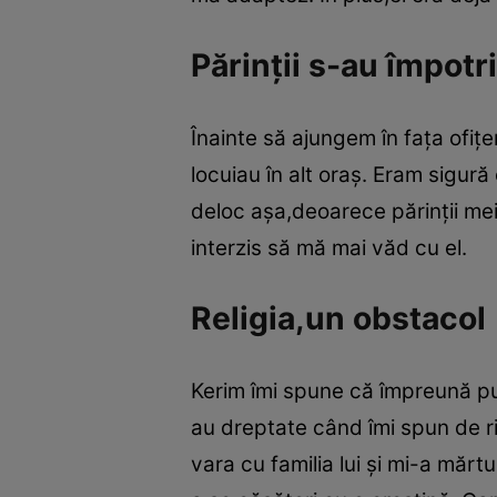
Părinţii s-au împotri
Înainte să ajungem în faţa ofiţer
locuiau în alt oraş. Eram sigură 
deloc aşa,deoarece părinţii mei
interzis să mă mai văd cu el.
Religia,un obstacol
Kerim îmi spune că împreună pu
au dreptate când îmi spun de ri
vara cu familia lui şi mi-a mărtu