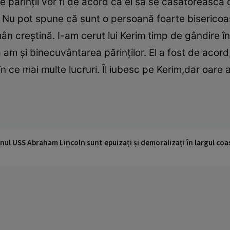
re părinţii vor fi de acord ca el să se căsătorească
or? Nu pot spune că sunt o persoană foarte biserico
mân creştină. I-am cerut lui Kerim timp de gândire î
am şi binecuvântarea părinţilor. El a fost de acor
n ce mai multe lucruri. Îl iubesc pe Kerim,dar oare 
nul USS Abraham Lincoln sunt epuizați și demoralizați în largul coas