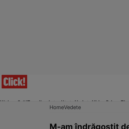
Ultima Oră!
Trending
Actualitate
Vedete
Video
Prime Ti
Home
Vedete
M-am îndrăgostit d