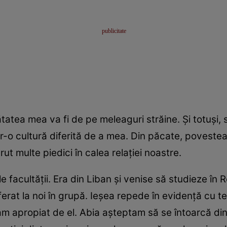
atea mea va fi de pe meleaguri străine. Şi totuşi, 
r-o cultură diferită de a mea. Din păcate, poveste
rut multe piedici în calea relaţiei noastre.
e facultăţii. Era din Liban şi venise să studieze în
rat la noi în grupă. Ieşea repede în evidenţă cu tenu
-am apropiat de el. Abia aşteptam să se întoarcă d