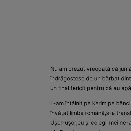
Nu am crezut vreodată că jumăt
îndrăgostesc de un bărbat dint
un final fericit pentru că au apă
L-am întâlnit pe Kerim pe băncil
învăţat limba română,s-a transfe
Uşor-uşor,eu şi colegii mei ne