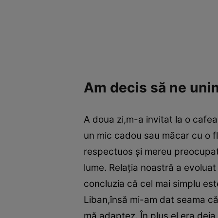
Am decis să ne uni
A doua zi,m-a invitat la o cafea
un mic cadou sau măcar cu o floa
respectuos şi mereu preocupat
lume. Relaţia noastră a evoluat
concluzia că cel mai simplu est
Liban,însă mi-am dat seama că d
mă adaptez. În plus,el era deja 