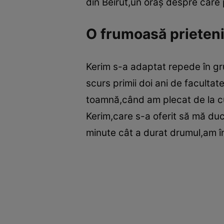
din Beirut,un oraş despre care 
O frumoasă prieten
Kerim s-a adaptat repede în gru
scurs primii doi ani de faculta
toamnă,când am plecat de la cur
Kerim,care s-a oferit să mă du
minute cât a durat drumul,am în