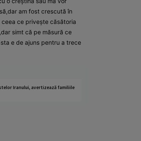
 cu o creştină sau mă vor
asă,dar am fost crescută în
n ceea ce priveşte căsătoria
d,dar simt că pe măsură ce
asta e de ajuns pentru a trece
telor Iranului, avertizează familiile