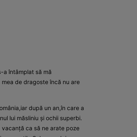
s-a întâmplat să mă
a mea de dragoste încă nu are
 România,iar după un an,în care a
l lui măsliniu şi ochii superbi.
in vacanţă ca să ne arate poze