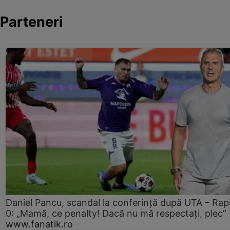
Parteneri
Daniel Pancu, scandal la conferință după UTA – Rap
0: „Mamă, ce penalty! Dacă nu mă respectați, plec”
www.fanatik.ro