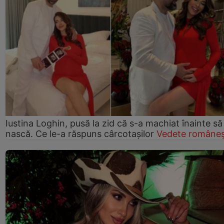
Iustina Loghin, pusă la zid că s-a machiat înainte să
nască. Ce le-a răspuns cârcotașilor
Vedete româneș