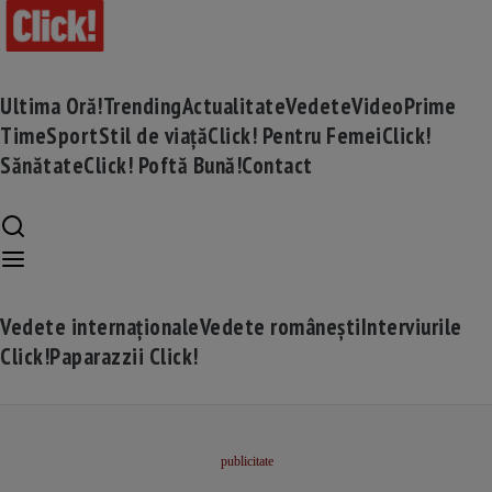
Ultima Oră!
Trending
Actualitate
Vedete
Video
Prime
Time
Sport
Stil de viață
Click! Pentru Femei
Click!
Sănătate
Click! Poftă Bună!
Contact
Vedete internaționale
Vedete românești
Interviurile
Click!
Paparazzii Click!