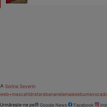
Sorina Severin
web
+masca
hidratare
banane
lamaie
sebum
avocad
Urmărește-ne pe
Google News
Facebook
In