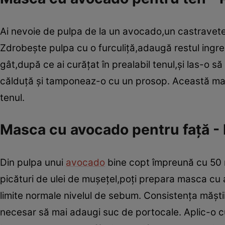
Ai nevoie de pulpa de la un avocado,un castravete
Zdrobeşte pulpa cu o furculiţă,adaugă restul ingre
gât,după ce ai curăţat în prealabil tenul,şi las-o s
călduţă şi tamponeaz-o cu un prosop. Această mas
tenul.
Masca cu avocado pentru faţă - 
Din pulpa unui
avocado
bine copt împreună cu 50 m
picături de ulei de muşeţel,poţi prepara masca cu 
limite normale nivelul de sebum. Consistenţa măştii 
necesar să mai adaugi suc de portocale. Aplic-o cu