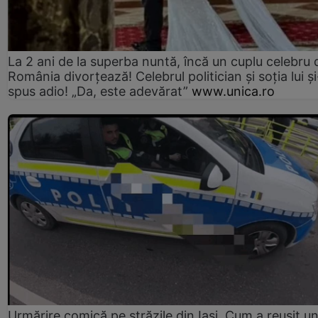
La 2 ani de la superba nuntă, încă un cuplu celebru 
România divorțează! Celebrul politician și soția lui ș
spus adio! „Da, este adevărat”
www.unica.ro
Urmărire comică pe străzile din Iași. Cum a reușit u