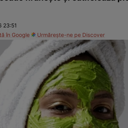
ck!
Paparazzii Click!
6 23:51
ă în Google
Urmărește-ne pe Discover