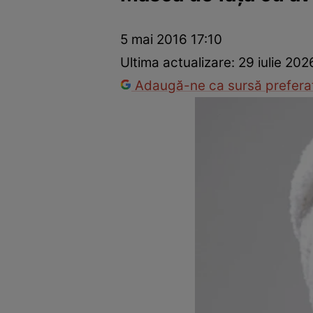
Vedete internaționale
Vedete românești
Interviurile Cli
5 mai 2016 17:10
Ultima actualizare:
29 iulie 202
Adaugă-ne ca sursă preferat