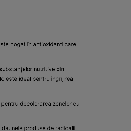
ste bogat în antioxidanţi care
ubstanţelor nutritive din
do este ideal pentru îngrijirea
l pentru decolorarea zonelor cu
.
ră daunele produse de radicalii