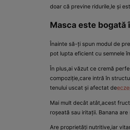
doar că previne ridurile,le şi 
Masca este bogată î
Înainte să-ţi spun modul de pre
pot lupta eficient cu semnele îm
În plus,ai văzut ce cremă perf
compoziţie,care intră în structur
tenului uscat şi afectat de
ecze
Mai mult decât atât,acest fruct
roşeată sau iritaţii. Banana are
Are proprietăţi nutritive,iar vi