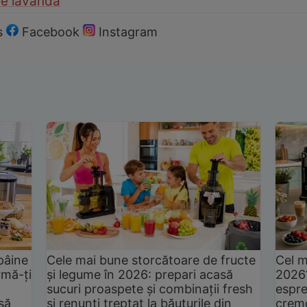
de lavanda
s
Facebook
Instagram
pâine
Cele mai bune storcătoare de fructe
Cel m
rmă-ți
și legume în 2026: prepari acasă
2026
sucuri proaspete și combinații fresh
espre
să
și renunți treptat la băuturile din
cremo