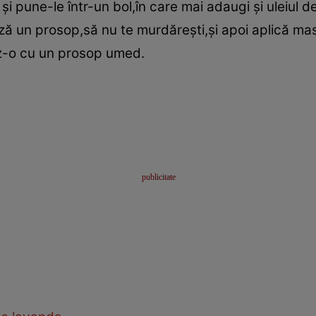
pune-le într-un bol,în care mai adaugi şi uleiul de
ză un prosop,să nu te murdăreşti,şi apoi aplică ma
az-o cu un prosop umed.