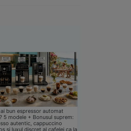
ai bun espressor automat
? 5 modele + Bonusul suprem:
sso autentic, cappuccino
s și luxul discret al cafelei ca la