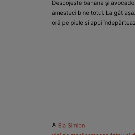
Descojeşte banana şi avocado şi 
amesteci bine totul. La gât aşa
oră pe piele şi apoi îndepărte
Ela Simion