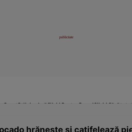
me
Sport
Stil de viață
Click! Pentru Femei
Click! Sănătate
ocado hrăneşte şi catifelează pi