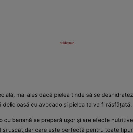
ecială, mai ales dacă pielea tinde să se deshidratez
 delicioasă cu avocado şi pielea ta va fi răsfăţată.
u banană se prepară uşor şi are efecte nutritive ş
 şi uscat,dar care este perfectă pentru toate tipu