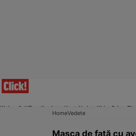
Ultima Oră!
Trending
Actualitate
Vedete
Video
Prime Ti
Home
Vedete
Masca de faţă cu av