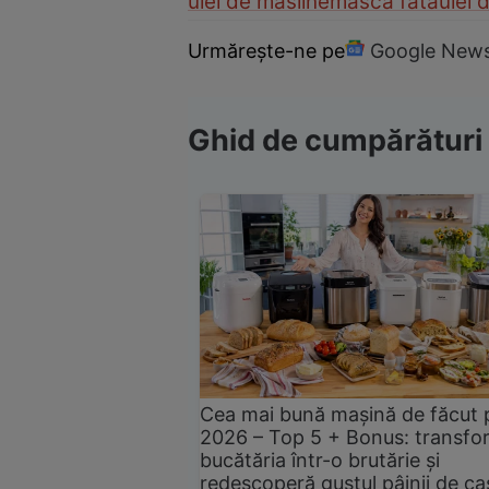
ulei de masline
masca fata
ulei 
Urmărește-ne pe
Google New
Ghid de cumpărături
Cea mai bună mașină de făcut 
2026 – Top 5 + Bonus: transfo
bucătăria într-o brutărie și
redescoperă gustul pâinii de ca