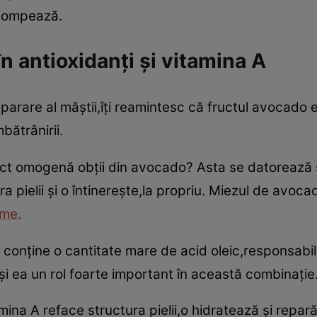
estompează.
n antioxidanţi şi vitamina A
parare al măştii,îţi reamintesc că fructul avocado e
bătrânirii.
ect omogenă obţii din avocado? Asta se datorează s
a pielii şi o întinereşte,la propriu. Miezul de avoca
me.
 conţine o cantitate mare de acid oleic,responsabi
 şi ea un rol foarte important în această combinaţie
tamina A reface structura pielii,o hidratează şi repa