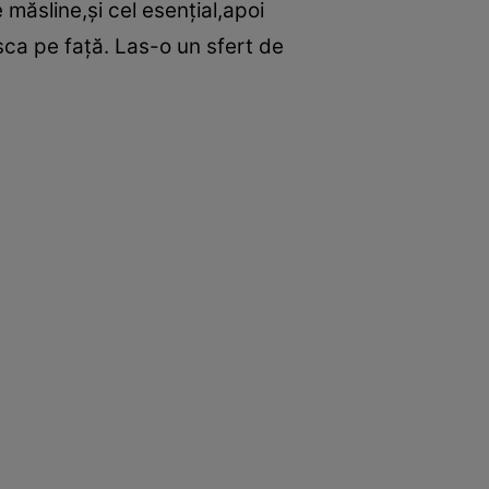
 măsline,şi cel esenţial,apoi
sca pe faţă. Las-o un sfert de