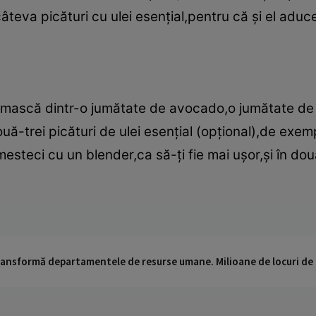
câteva picături cu ulei esenţial,pentru că şi el aduce
ti mască dintr-o jumătate de avocado,o jumătate d
ouă-trei picături de ulei esenţial (opţional),de exem
mesteci cu un blender,ca să-ţi fie mai uşor,şi în d
 transformă departamentele de resurse umane. Milioane de locuri de