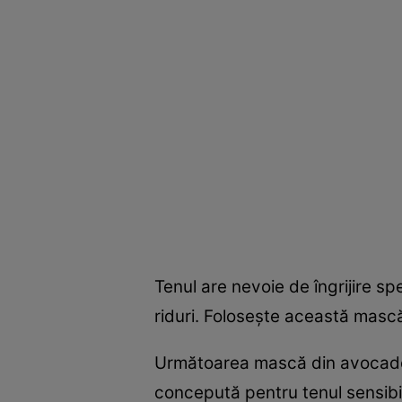
Tenul are nevoie de îngrijire sp
riduri. Foloseşte această mască
Următoarea mască din avocado c
concepută pentru tenul sensibil