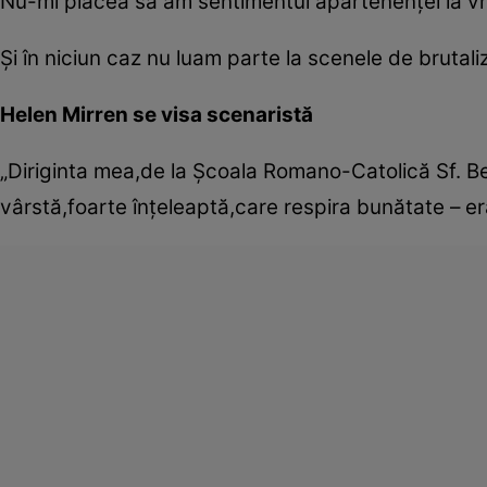
Nu-mi plăcea să am sentimentul apartenenţei la v
Şi în niciun caz nu luam parte la scenele de brutali
Helen Mirren se visa scenaristă
„Diriginta mea,de la Şcoala Romano-Catolică Sf. B
vârstă,foarte înţeleaptă,care respira bunătate – e