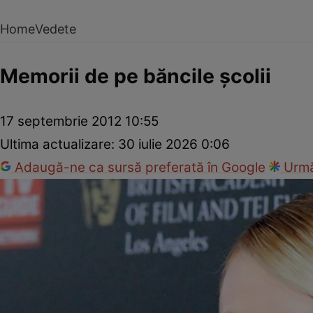
Home
Vedete
Memorii de pe băncile şcolii
17 septembrie 2012 10:55
Ultima actualizare:
30 iulie 2026 0:06
Adaugă-ne ca sursă preferată în Google
Urmă