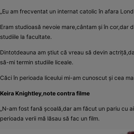
„Eu am frecventat un internat catolic în afara Lond
Eram studioasă nevoie mare,cântam şi în cor,dar di
studiile la facultate.
Dintotdeauna am ştiut că vreau să devin actriţă,dar
să-mi termin studiile liceale.
Căci în perioada liceului mi-am cunoscut şi cea m
Keira Knightley,note contra filme
„N-am fost fană şcoală,dar am făcut un pariu cu a
perioada verii mă lăsau să fac un film.