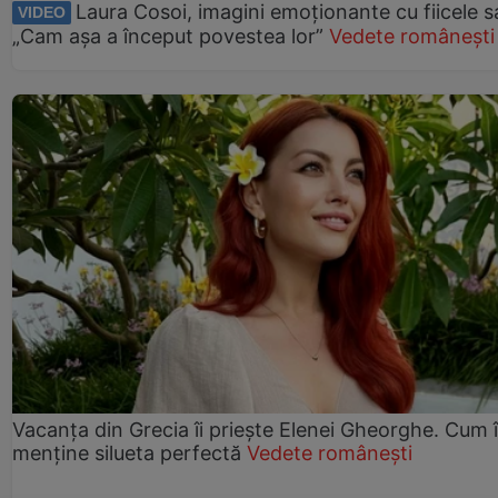
Laura Cosoi, imagini emoționante cu fiicele s
VIDEO
„Cam așa a început povestea lor”
Vedete românești
Vacanța din Grecia îi priește Elenei Gheorghe. Cum î
menține silueta perfectă
Vedete românești