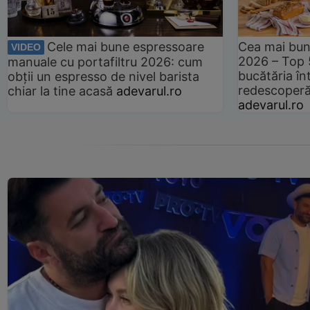
Cele mai bune espressoare
Cea mai bun
VIDEO
2026 – Top 
manuale cu portafiltru 2026: cum
bucătăria înt
obții un espresso de nivel barista
redescoperă 
chiar la tine acasă
adevarul.ro
adevarul.ro