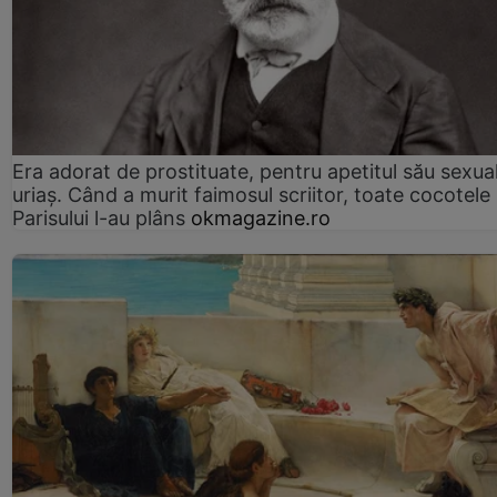
Era adorat de prostituate, pentru apetitul său sexua
uriaș. Când a murit faimosul scriitor, toate cocotele
Parisului l-au plâns
okmagazine.ro