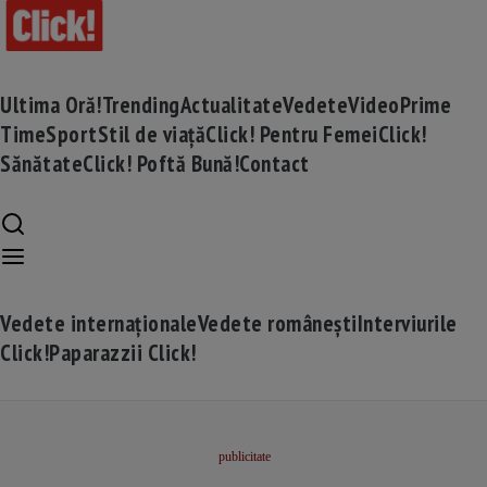
Ultima Oră!
Trending
Actualitate
Vedete
Video
Prime
Time
Sport
Stil de viață
Click! Pentru Femei
Click!
Sănătate
Click! Poftă Bună!
Contact
Vedete internaționale
Vedete românești
Interviurile
Click!
Paparazzii Click!