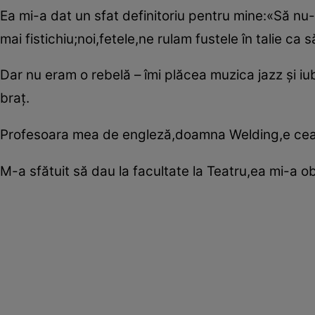
Ea mi-a dat un sfat definitoriu pentru mine:«Să nu-
mai fistichiu;noi,fetele,ne rulam fustele în talie ca s
Dar nu eram o rebelă – îmi plăcea muzica jazz şi i
braţ.
Profesoara mea de engleză,doamna Welding,e cea c
M-a sfătuit să dau la facultate la Teatru,ea mi-a ob