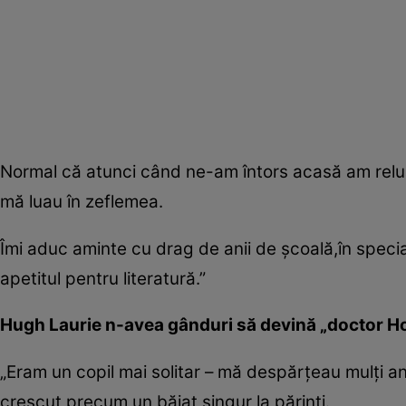
Normal că atunci când ne-am întors acasă am relua
mă luau în zeflemea.
Îmi aduc aminte cu drag de anii de şcoală,în spec
apetitul pentru literatură.”
Hugh Laurie n-avea gânduri să devină „doctor H
„Eram un copil mai solitar – mă despărţeau mulţi an
crescut precum un băiat singur la părinţi.