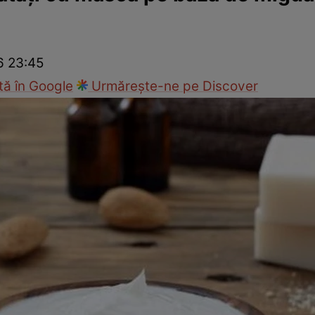
ck!
Paparazzii Click!
6 23:45
ă în Google
Urmărește-ne pe Discover