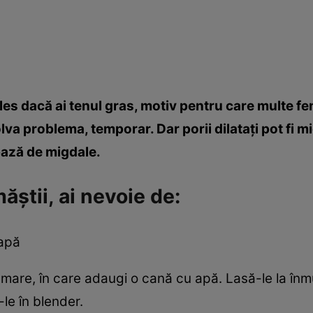
ai ales dacă ai tenul gras, motiv pentru care multe
va problema, temporar. Dar porii dilataţi pot fi m
 bază de migdale.
ştii, ai nevoie de:
apă
mare, în care adaugi o cană cu apă. Lasă-le la înm
le în blender.