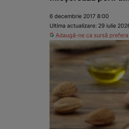
Vedete internaționale
Vedete românești
Interviurile Cli
6 decembrie 2017 8:00
Ultima actualizare:
29 iulie 202
Adaugă-ne ca sursă preferat