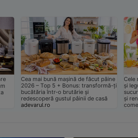
are
Cea mai bună mașină de făcut pâine
Cele 
2026 – Top 5 + Bonus: transformă-ți
și le
um
bucătăria într-o brutărie și
sucur
ta
redescoperă gustul pâinii de casă
și ren
adevarul.ro
come