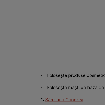
- Foloseşte produse cosmetice
- Foloseşte măşti pe bază de a
Sânziana Candrea