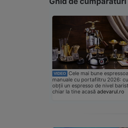
Ghid de cumpărături
Cele mai bune espresso
VIDEO
manuale cu portafiltru 2026: c
obții un espresso de nivel baris
chiar la tine acasă
adevarul.ro