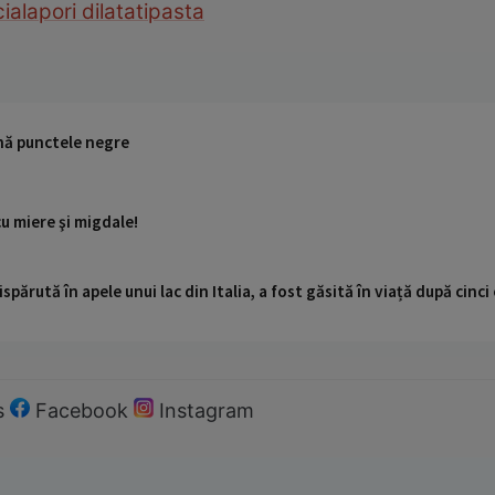
iala
pori dilatati
pasta
ină punctele negre
u miere şi migdale!
ispărută în apele unui lac din Italia, a fost găsită în viață după cin
s
Facebook
Instagram