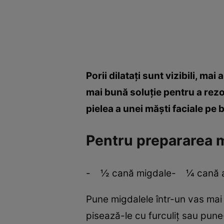
Porii dilataţi sunt vizibili, m
mai bună soluţie pentru a rezol
pielea a unei măşti faciale pe
Pentru prepararea mă
- ½ cană migdale- ¼ cană 
Pune migdalele într-un vas mai 
pisează-le cu furculiţ sau pune-