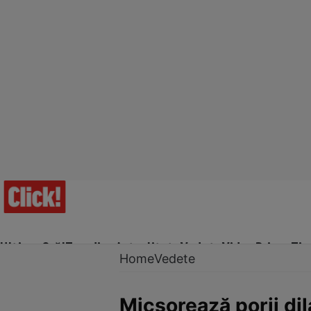
Ultima Oră!
Trending
Actualitate
Vedete
Video
Prime Ti
Home
Vedete
Micşorează porii di