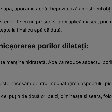
 apa, apoi amestecă. Depozitează amestecul obţinu
şterge-te cu un prosop şi apoi aplică masca, prin m
eşte la final cu apă călduţă.
icşorarea porilor dilataţi:
e menţine hidratată. Apa va reduce aspectul porilo
 este necesară pentru îmbunătăţirea aspectului pieli
cel puţin de două ori pe zi, dimineaţa şi seara, fol