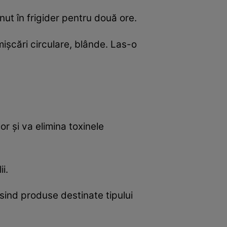
t în frigider pentru două ore.
işcări circulare, blânde. Las-o
r şi va elimina toxinele
i.
osind produse destinate tipului