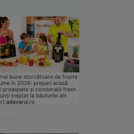
mai bune storcătoare de fructe
gume în 2026: prepari acasă
i proaspete și combinații fresh
unți treptat la băuturile din
rț
adevarul.ro