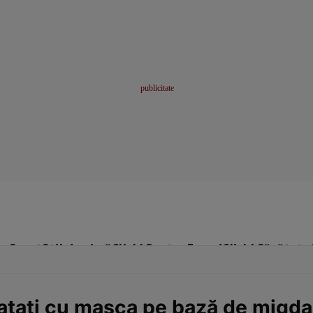
me
Sport
Stil de viață
Click! Pentru Femei
Click! Sănătate
lataţi cu masca pe bază de migda