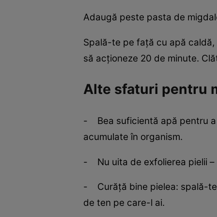
Adaugă peste pasta de migdale
Spală-te pe faţă cu apă caldă, 
să acţioneze 20 de minute. Clăt
Alte sfaturi pentru m
- Bea suficientă apă pentru a t
acumulate în organism.
- Nu uita de exfolierea pielii –
- Curăţă bine pielea: spală-te 
de ten pe care-l ai.