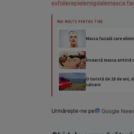
exfoliere
piele
migdale
masca fac
MAI MULTE PENTRU TINE
Masca facială care elim
Încearcă masca antirid c
O turistă de 28 de ani, d
salvare
Urmărește-ne pe
Google New