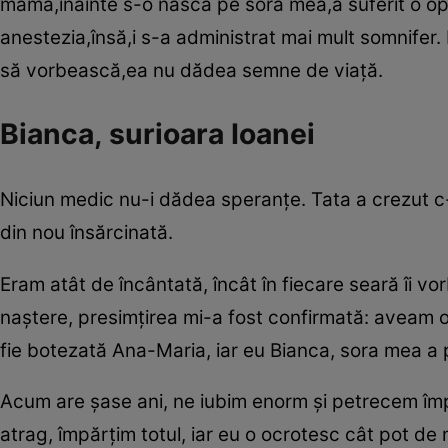
mama,înainte s-o nască pe sora mea,a suferit o ope
anestezia,însă,i s-a administrat mai mult somnifer
să vorbească,ea nu dădea semne de viaţă.
Bianca, surioara Ioanei
Niciun medic nu-i dădea speranţe. Tata a crezut c-o
din nou însărcinată.
Eram atât de încântată, încât în fiecare seară îi vo
naştere, presimţirea mi-a fost confirmată: aveam o
fie botezată Ana-Maria, iar eu Bianca, sora mea a
Acum are şase ani, ne iubim enorm şi petrecem îm
atrag, împărţim totul, iar eu o ocrotesc cât pot de 