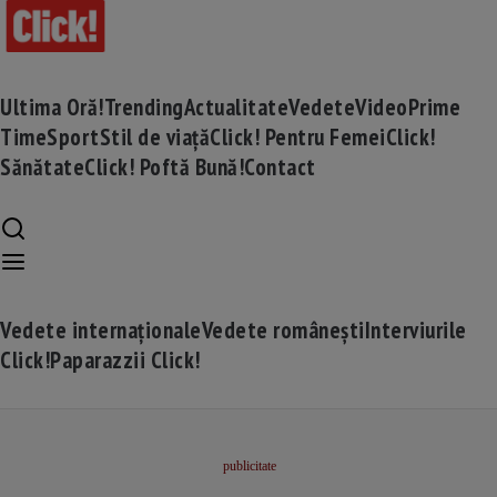
Ultima Oră!
Trending
Actualitate
Vedete
Video
Prime
Time
Sport
Stil de viață
Click! Pentru Femei
Click!
Sănătate
Click! Poftă Bună!
Contact
Vedete internaționale
Vedete românești
Interviurile
Click!
Paparazzii Click!