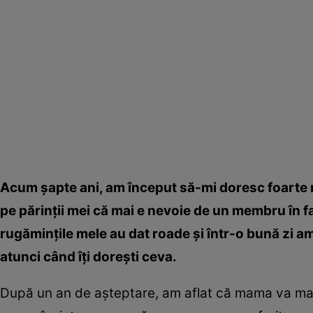
Acum şapte ani, am început să-mi doresc foarte m
pe părinţii mei că mai e nevoie de un membru în fam
rugăminţile mele au dat roade şi într-o bună zi a
atunci când îţi doreşti ceva.
După un an de aşteptare, am aflat că mama va mai