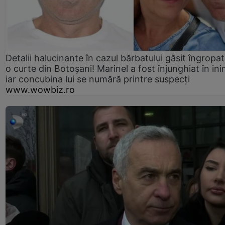
Detalii halucinante în cazul bărbatului găsit îngropat
o curte din Botoșani! Marinel a fost înjunghiat în ini
iar concubina lui se numără printre suspecți
www.wowbiz.ro