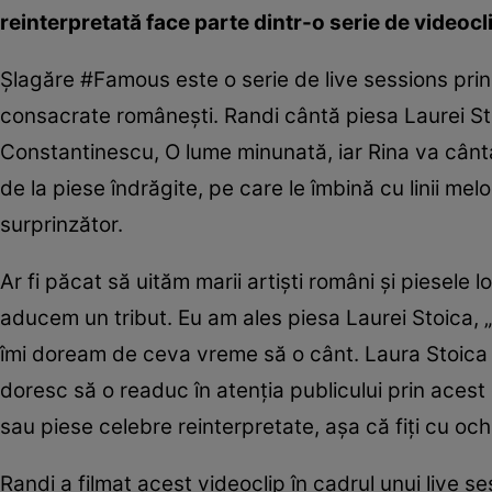
reinterpretată face parte dintr-o serie de video
Şlagăre #Famous este o serie de live sessions pri
consacrate româneşti. Randi cântă piesa Laurei Sto
Constantinescu, O lume minunată, iar Rina va cânta p
de la piese îndrăgite, pe care le îmbină cu linii me
surprinzător.
Ar fi păcat să uităm marii artişti români şi piesele
aducem un tribut. Eu am ales piesa Laurei Stoica, „
îmi doream de ceva vreme să o cânt. Laura Stoica v
doresc să o readuc în atenţia publicului prin aces
sau piese celebre reinterpretate, aşa că fiţi cu ochi
Randi a filmat acest videoclip în cadrul unui live 