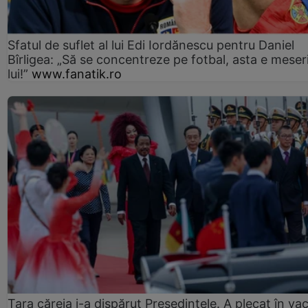
Sfatul de suflet al lui Edi Iordănescu pentru Daniel
Bîrligea: „Să se concentreze pe fotbal, asta e meser
lui!”
www.fanatik.ro
Țara căreia i-a dispărut Președintele. A plecat în va