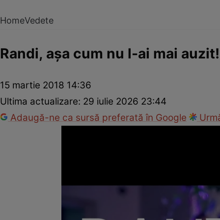
Home
Vedete
Randi, aşa cum nu l-ai mai auzit!
15 martie 2018 14:36
Ultima actualizare:
29 iulie 2026 23:44
Adaugă-ne ca sursă preferată în Google
Urmă