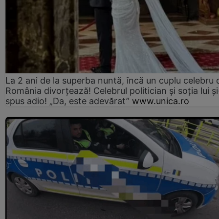
La 2 ani de la superba nuntă, încă un cuplu celebru 
România divorțează! Celebrul politician și soția lui ș
spus adio! „Da, este adevărat”
www.unica.ro