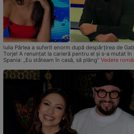
Iulia Pârlea a suferit enorm după despărțirea de Gab
Torje! A renunțat la carieră pentru el și s-a mutat în
Spania: „Eu stăteam în casă, să plâng”
Vedete româ