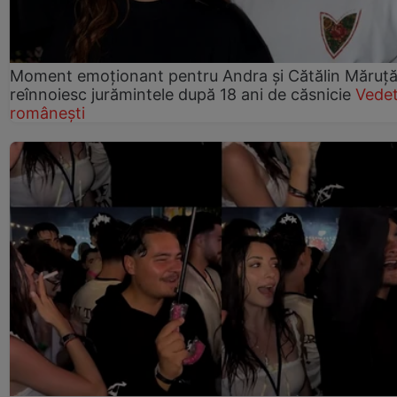
Moment emoționant pentru Andra și Cătălin Măruță!
reînnoiesc jurămintele după 18 ani de căsnicie
Vede
românești