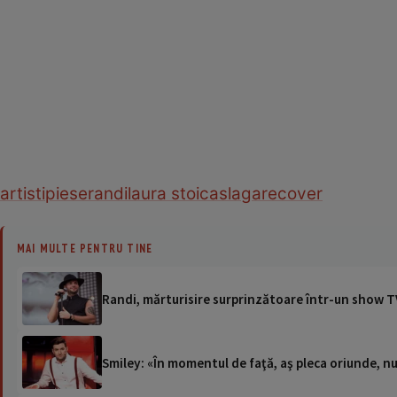
artisti
piese
randi
laura stoica
slagare
cover
MAI MULTE PENTRU TINE
Randi, mărturisire surprinzătoare într-un show T
Smiley: «În momentul de faţă, aş pleca oriunde, nu