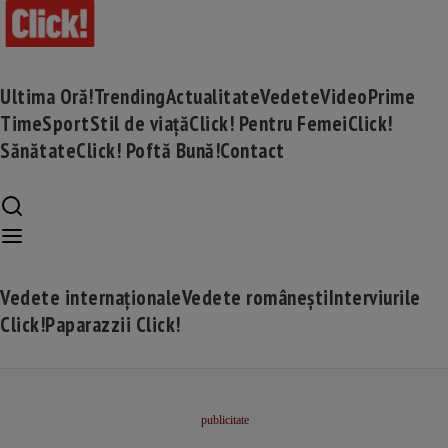
Ultima Oră!
Trending
Actualitate
Vedete
Video
Prime
Time
Sport
Stil de viață
Click! Pentru Femei
Click!
Sănătate
Click! Poftă Bună!
Contact
Vedete internaționale
Vedete românești
Interviurile
Click!
Paparazzii Click!