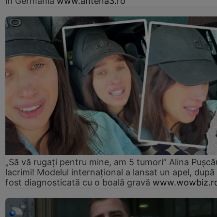
în Germania
www.antena3.ro
„Să vă rugați pentru mine, am 5 tumori” Alina Pușcău
lacrimi! Modelul internațional a lansat un apel, după
fost diagnosticată cu o boală gravă
www.wowbiz.r