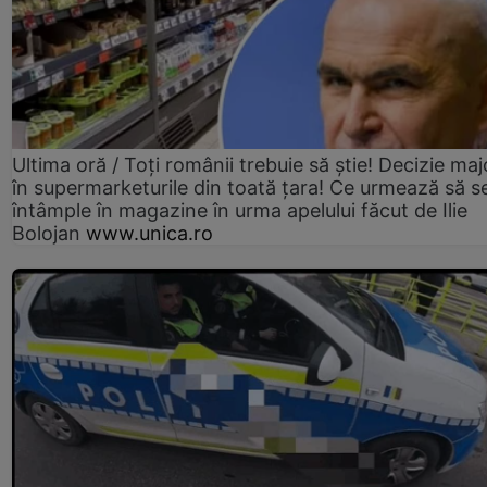
Ultima oră / Toți românii trebuie să știe! Decizie maj
în supermarketurile din toată țara! Ce urmează să s
întâmple în magazine în urma apelului făcut de Ilie
Bolojan
www.unica.ro