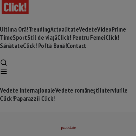
Ultima Oră!
Trending
Actualitate
Vedete
Video
Prime
Time
Sport
Stil de viață
Click! Pentru Femei
Click!
Sănătate
Click! Poftă Bună!
Contact
Vedete internaționale
Vedete românești
Interviurile
Click!
Paparazzii Click!