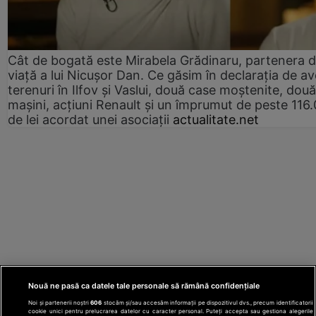
Cât de bogată este Mirabela Grădinaru, partenera 
viață a lui Nicușor Dan. Ce găsim în declarația de av
terenuri în Ilfov și Vaslui, două case moștenite, două
mașini, acțiuni Renault și un împrumut de peste 116
de lei acordat unei asociații
actualitate.net
Nouă ne pasă ca datele tale personale să rămână confidențiale
Noi și partenerii noștri
606
stocăm și/sau accesăm informații pe dispozitivul dvs., precum identificatorii
cookie unici pentru prelucrarea datelor cu caracter personal. Puteți accepta sau gestiona alegerile