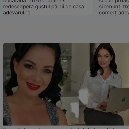
bucătăria într-o brutărie și
sucuri proas
redescoperă gustul pâinii de casă
și renunți tr
adevarul.ro
comerț
adev