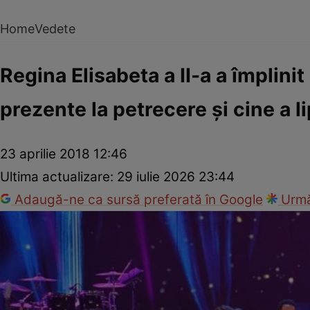
Home
Vedete
Regina Elisabeta a II-a a împlinit
prezente la petrecere şi cine a lip
23 aprilie 2018 12:46
Ultima actualizare:
29 iulie 2026 23:44
Adaugă-ne ca sursă preferată în Google
Urmă