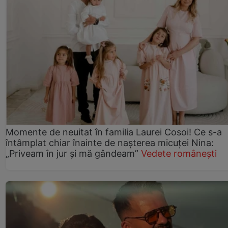
Momente de neuitat în familia Laurei Cosoi! Ce s-a
întâmplat chiar înainte de nașterea micuței Nina:
„Priveam în jur și mă gândeam”
Vedete românești