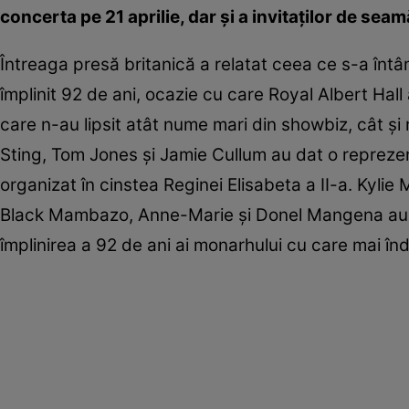
concerta pe 21 aprilie, dar şi a invitaţilor de s
Întreaga presă britanică a relatat ceea ce s-a întâm
împlinit 92 de ani, ocazie cu care Royal Albert Hal
care n-au lipsit atât nume mari din showbiz, cât şi 
Sting, Tom Jones şi Jamie Cullum au dat o reprezen
organizat în cinstea Reginei Elisabeta a II-a. Ky
Black Mambazo, Anne-Marie şi Donel Mangena au urc
împlinirea a 92 de ani ai monarhului cu care mai î