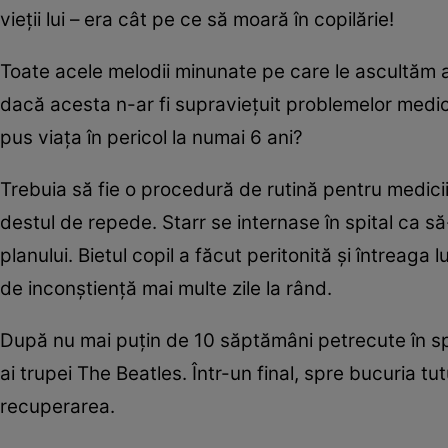
vieţii lui – era cât pe ce să moară în copilărie!
Toate acele melodii minunate pe care le ascultăm ad
dacă acesta n-ar fi supravieţuit problemelor medi
pus viaţa în pericol la numai 6 ani?
Trebuia să fie o procedură de rutină pentru medicii
destul de repede. Starr se internase în spital ca 
planului. Bietul copil a făcut peritonită şi întreaga 
de inconştienţă mai multe zile la rând.
După nu mai puţin de 10 săptămâni petrecute în spit
ai trupei The Beatles. Într-un final, spre bucuria tu
recuperarea.