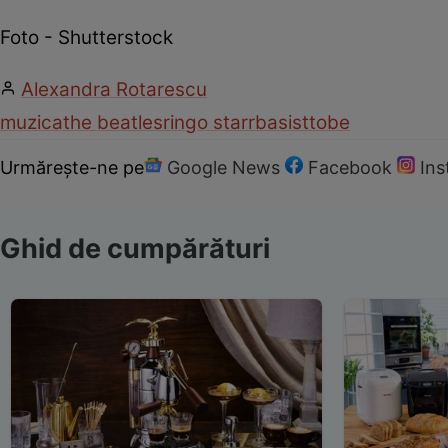
Foto - Shutterstock
Alexandra Rotarescu
muzica
the beatles
ringo starr
basist
tobe
Urmărește-ne pe
Google News
Facebook
In
Ghid de cumpărături