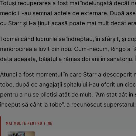
Totuşi recuperarea a fost mai îndelungată decât n
medicii i-au semnat actele de externare. După ase
cu Starr şi l-a ţinut acasă poate mai mult decât era c
Tocmai când lucrurile se îndreptau, în sfârşit, şi co
nenorocirea a lovit din nou. Cum-necum, Ringo a făc
data aceasta, băiatul a rămas doi ani în sanatoriu. 
Atunci a fost momentul în care Starr a descoperit 
tobe, după ce angajaţii spitalului i-au oferit un ci
pentru a nu se plictisi atât de mult. “Am stat aât în
început să cânt la tobe”, a recunoscut superstarul.
MAI MULTE PENTRU TINE