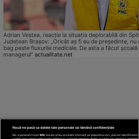
Adrian Veștea, reacție la situația deplorabilă din Spit
Județean Brașov: „Oricât aș fi eu de președinte, nu
bag peste fluxurile medicale. De asta a făcut școală
managerul”
actualitate.net
Nouă ne pasă ca datele tale personale să rămână confidențiale
Noi și partenerii noștri
606
stocăm și/sau accesăm informații pe dispozitivul dvs., precum identificatorii
cookie unici pentru prelucrarea datelor cu caracter personal. Puteți accepta sau gestiona alegerile