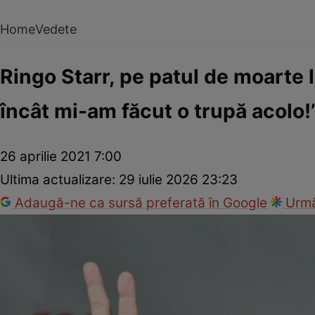
Home
Vedete
Ringo Starr, pe patul de moarte l
încât mi-am făcut o trupă acolo!
26 aprilie 2021 7:00
Ultima actualizare:
29 iulie 2026 23:23
Adaugă-ne ca sursă preferată în Google
Urmă