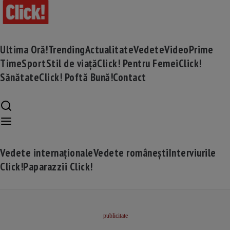
Ultima Oră!
Trending
Actualitate
Vedete
Video
Prime
Time
Sport
Stil de viață
Click! Pentru Femei
Click!
Sănătate
Click! Poftă Bună!
Contact
Vedete internaționale
Vedete românești
Interviurile
Click!
Paparazzii Click!