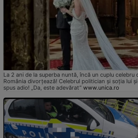
La 2 ani de la superba nuntă, încă un cuplu celebru 
România divorțează! Celebrul politician și soția lui ș
spus adio! „Da, este adevărat”
www.unica.ro