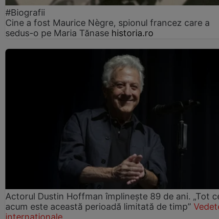
#Biografii
Cine a fost Maurice Nègre, spionul francez care a
sedus-o pe Maria Tănase
historia.ro
Actorul Dustin Hoffman împlinește 89 de ani. „Tot 
acum este această perioadă limitată de timp”
Vedet
internaționale