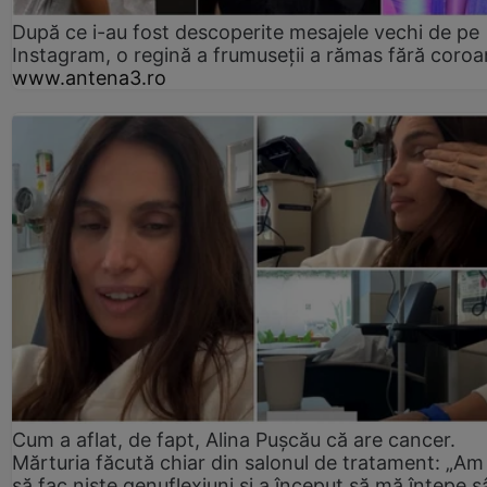
După ce i-au fost descoperite mesajele vechi de pe
Instagram, o regină a frumuseții a rămas fără coro
www.antena3.ro
Cum a aflat, de fapt, Alina Pușcău că are cancer.
Mărturia făcută chiar din salonul de tratament: „Am
să fac niște genuflexiuni și a început să mă înțepe s