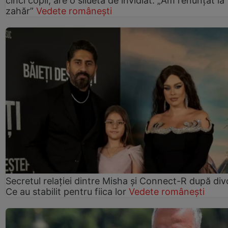
cinci copii, are o siluetă de invidiat: „Am renunțat la
zahăr”
Vedete românești
Secretul relației dintre Misha și Connect-R după div
Ce au stabilit pentru fiica lor
Vedete românești