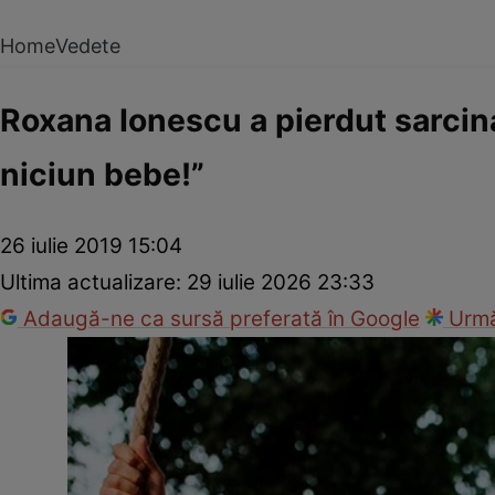
Home
Vedete
Roxana Ionescu a pierdut sarcin
niciun bebe!”
26 iulie 2019 15:04
Ultima actualizare:
29 iulie 2026 23:33
Adaugă-ne ca sursă preferată în Google
Urmă