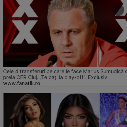
Cele 4 transferuri pe care le face Marius Șumudică 
preia CFR Cluj. „Te bați la play-off”. Exclusiv
www.fanatik.ro