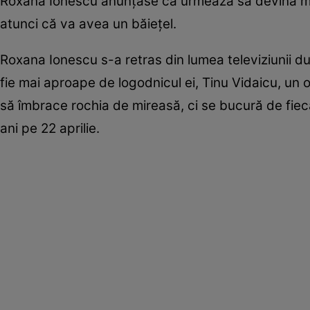
Roxana Ionescu anunţase că urmează să devină mamă
atunci că va avea un băieţel.
Roxana Ionescu s-a retras din lumea televiziunii du
fie mai aproape de logodnicul ei, Tinu Vidaicu, u
să îmbrace rochia de mireasă, ci se bucură de fieca
ani pe 22 aprilie.