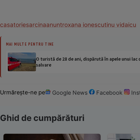
casatorie
sarcina
anunt
roxana ionescu
tinu vidaicu
MAI MULTE PENTRU TINE
O turistă de 28 de ani, dispărută în apele unui lac 
salvare
Urmărește-ne pe
Google News
Facebook
In
Ghid de cumpărături