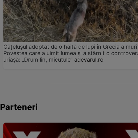
Cățelușul adoptat de o haită de lupi în Grecia a muri
Povestea care a uimit lumea și a stârnit o controver
uriașă: „Drum lin, micuțule”
adevarul.ro
Parteneri