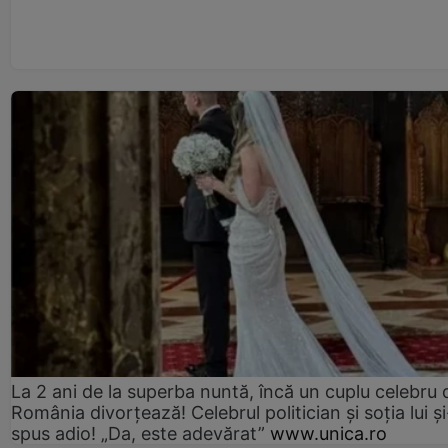
La 2 ani de la superba nuntă, încă un cuplu celebru 
România divorțează! Celebrul politician și soția lui ș
spus adio! „Da, este adevărat”
www.unica.ro