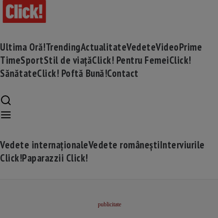
Ultima Oră!
Trending
Actualitate
Vedete
Video
Prime
Time
Sport
Stil de viață
Click! Pentru Femei
Click!
Sănătate
Click! Poftă Bună!
Contact
Vedete internaționale
Vedete românești
Interviurile
Click!
Paparazzii Click!