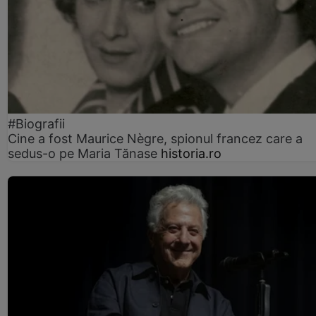
#Biografii
Cine a fost Maurice Nègre, spionul francez care a
sedus-o pe Maria Tănase
historia.ro