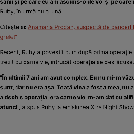
sânii şi pe care eu am ascuns-o de voi şi pe care 
Ruby, în urmă cu o lună.
Citeşte şi:
Anamaria Prodan, suspectă de cancer! M
grele!”
Recent, Ruby a povestit cum după prima operaţie de 
trezit cu carne vie, întrucât operaţia se desfăcuse.
"În ultimii 7 ani am avut complex. Eu nu mi-m văz
sunt, dar nu era aşa. Toată vina a fost a mea, nu 
a dschis operaţia, era carne vie, m-am dat cu alif
atunci",
a spus Ruby la emisiunea Xtra Night Show