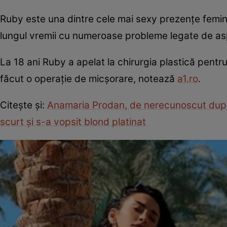
Ruby este una dintre cele mai sexy prezenţe femin
lungul vremii cu numeroase probleme legate de asp
La 18 ani Ruby a apelat la chirurgia plastică pentru
făcut o operaţie de micşorare, notează
a1.ro
.
Citeşte şi:
Anamaria Prodan, de nerecunoscut după 
scurt şi s-a vopsit blond platinat