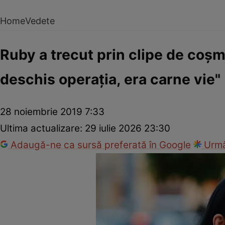
Home
Vedete
Ruby a trecut prin clipe de coşm
deschis operaţia, era carne vie"
28 noiembrie 2019 7:33
Ultima actualizare:
29 iulie 2026 23:30
Adaugă-ne ca sursă preferată în Google
Urmă