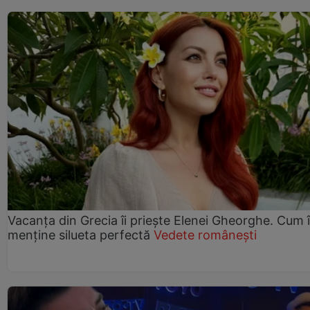
Vacanța din Grecia îi priește Elenei Gheorghe. Cum î
menține silueta perfectă
Vedete românești