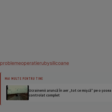
probleme
operatie
ruby
silicoane
MAI MULTE PENTRU TINE
Ucrainenii aruncă în aer „tot ce mișcă” pe o șose
controlat complet