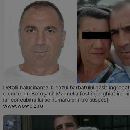
Detalii halucinante în cazul bărbatului găsit îngropat
o curte din Botoșani! Marinel a fost înjunghiat în ini
iar concubina lui se numără printre suspecți
www.wowbiz.ro