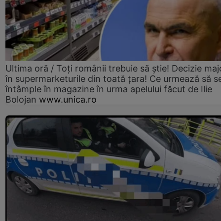
Ultima oră / Toți românii trebuie să știe! Decizie maj
în supermarketurile din toată țara! Ce urmează să s
întâmple în magazine în urma apelului făcut de Ilie
Bolojan
www.unica.ro