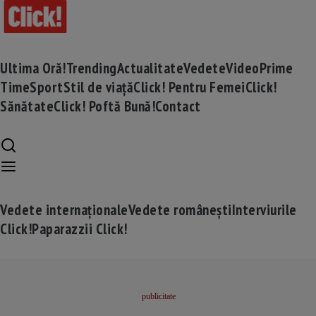
Ultima Oră!
Trending
Actualitate
Vedete
Video
Prime
Time
Sport
Stil de viață
Click! Pentru Femei
Click!
Sănătate
Click! Poftă Bună!
Contact
Vedete internaționale
Vedete românești
Interviurile
Click!
Paparazzii Click!