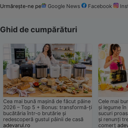
Urmărește-ne pe
Google News
Facebook
In
Ghid de cumpărături
Cea mai bună mașină de făcut pâine
Cele mai bu
2026 – Top 5 + Bonus: transformă-ți
și legume în
bucătăria într-o brutărie și
sucuri proas
redescoperă gustul pâinii de casă
și renunți tr
adevarul.ro
comerț
adev