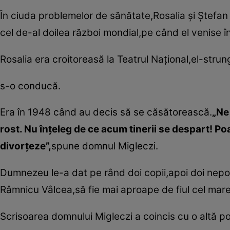
În ciuda problemelor de sănătate,Rosalia şi Ştefan 
cel de-al doilea război mondial,pe când el venise în
Rosalia era croitoreasă la Teatrul Naţional,el-strun
s-o conducă.
Era în 1948 când au decis să se căsătorească.
„Ne
rost. Nu înţeleg de ce acum tinerii se despart! Poa
divorţeze”,
spune domnul Migleczi.
Dumnezeu le-a dat pe rând doi copii,apoi doi nepoţ
Râmnicu Vâlcea,să fie mai aproape de fiul cel mare
Scrisoarea domnului Migleczi a coincis cu o altă pov