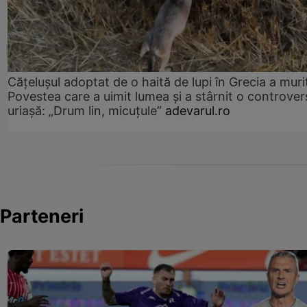
Cățelușul adoptat de o haită de lupi în Grecia a muri
Povestea care a uimit lumea și a stârnit o controver
uriașă: „Drum lin, micuțule”
adevarul.ro
Parteneri