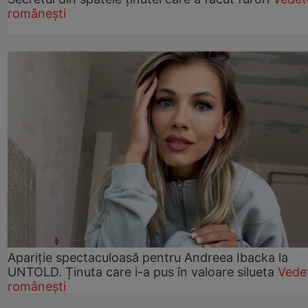
românești
Apariție spectaculoasă pentru Andreea Ibacka la
UNTOLD. Ținuta care i-a pus în valoare silueta
Vede
românești