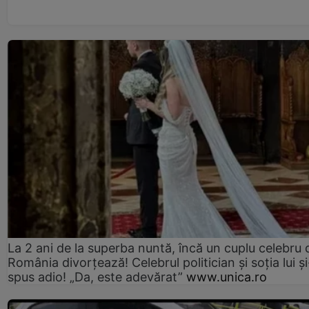
La 2 ani de la superba nuntă, încă un cuplu celebru 
România divorțează! Celebrul politician și soția lui ș
spus adio! „Da, este adevărat”
www.unica.ro