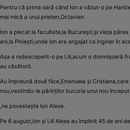
Pentru că prima oară când Ion a văzut-o pe Haricleea
mai mică a unui prieten,Octavian.
Ion a plecat la facultate,la Bucureşti,şi viaţa păre
ani,la Ploieşti,unde Ion era angajat ca inginer în a
Aşa a redescoperit-o pe Lili,acum o domnişoară fru
au căsătorit.
Au împreună două fiice,Emanuela şi Cristiana,care a
nou,vestindu-le părinţilor bucuria unui nou început
,ne povesteşte Ion Alexe.
Pe 6 august,Ion şi Lili Alexe au împlinit 45 de ani d