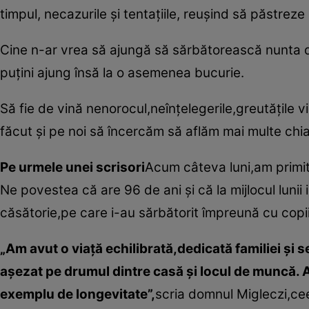
timpul, necazurile şi tentaţiile, reuşind să păstreze
Cine n-ar vrea să ajungă să sărbătorească nunta de 
puţini ajung însă la o asemenea bucurie.
Să fie de vină nenorocul,neînţelegerile,greutăţile v
făcut şi pe noi să încercăm să aflăm mai multe chia
Pe urmele unei scrisori
Acum câteva luni,am primit
Ne povestea că are 96 de ani şi că la mijlocul lunii i
căsătorie,pe care i-au sărbătorit împreună cu copiii
„Am avut o viaţă echilibrată,dedicată familiei şi s
aşezat pe drumul dintre casă şi locul de muncă. A
exemplu de longevitate”,
scria domnul Migleczi,cee