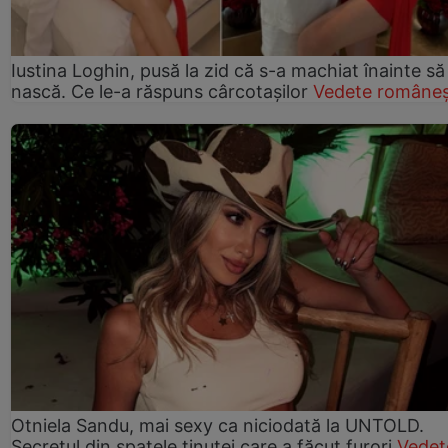
Iustina Loghin, pusă la zid că s-a machiat înainte să
nască. Ce le-a răspuns cârcotașilor
Vedete româneș
Otniela Sandu, mai sexy ca niciodată la UNTOLD.
Secretul din spatele ținutei care a făcut furori
Vedet