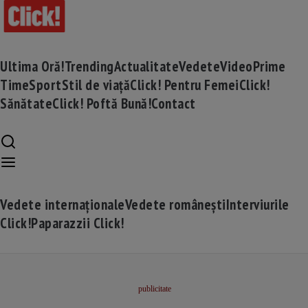
Ultima Oră!
Trending
Actualitate
Vedete
Video
Prime
Time
Sport
Stil de viață
Click! Pentru Femei
Click!
Sănătate
Click! Poftă Bună!
Contact
Vedete internaționale
Vedete românești
Interviurile
Click!
Paparazzii Click!