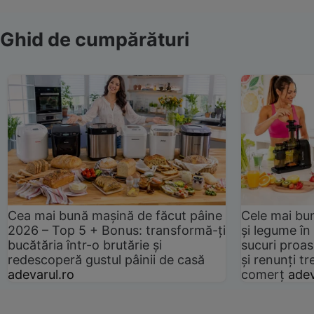
Ghid de cumpărături
Cea mai bună mașină de făcut pâine
Cele mai bu
2026 – Top 5 + Bonus: transformă-ți
și legume în
bucătăria într-o brutărie și
sucuri proas
redescoperă gustul pâinii de casă
și renunți tr
adevarul.ro
comerț
adev