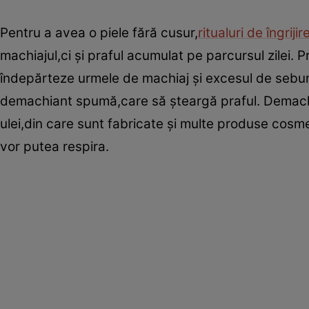
Pentru a avea o piele fără cusur,
ritualuri de îngrijir
machiajul,ci şi praful acumulat pe parcursul zilei. 
îndepărteze urmele de machiaj şi excesul de sebum d
demachiant spumă,care să şteargă praful. Demachi
ulei,din care sunt fabricate şi multe produse cosmet
vor putea respira.