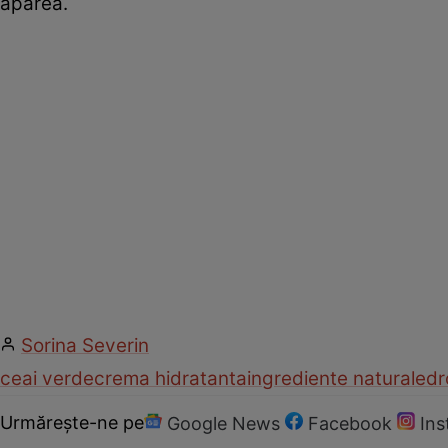
apărea.
Sorina Severin
ceai verde
crema hidratanta
ingrediente naturale
dr
Urmărește-ne pe
Google News
Facebook
In