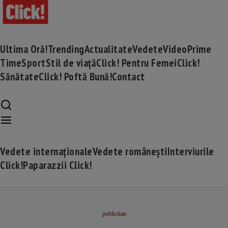
Ultima Oră!
Trending
Actualitate
Vedete
Video
Prime
Time
Sport
Stil de viață
Click! Pentru Femei
Click!
Sănătate
Click! Poftă Bună!
Contact
Vedete internaționale
Vedete românești
Interviurile
Click!
Paparazzii Click!