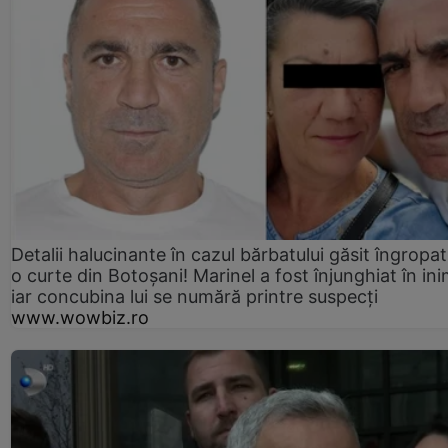
Detalii halucinante în cazul bărbatului găsit îngropat
o curte din Botoșani! Marinel a fost înjunghiat în ini
iar concubina lui se numără printre suspecți
www.wowbiz.ro