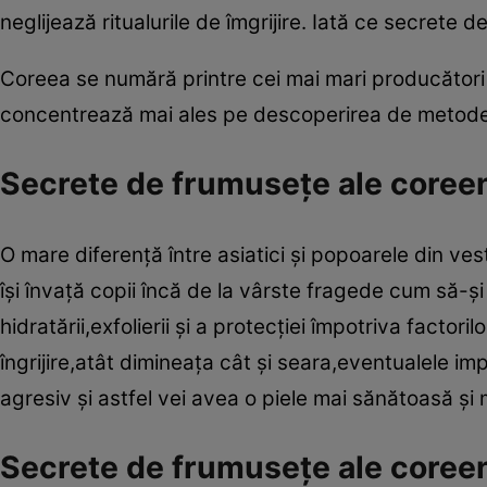
neglijează ritualurile de îmgrijire. Iată ce secrete d
Coreea se numără printre cei mai mari producători 
concentrează mai ales pe descoperirea de metode p
Secrete de frumuseţe ale coreeni
O mare diferenţă între asiatici şi popoarele din vest 
îşi învaţă copii încă de la vârste fragede cum să-ş
hidratării,exfolierii şi a protecţiei împotriva factori
îngrijire,atât dimineaţa cât şi seara,eventualele i
agresiv şi astfel vei avea o piele mai sănătoasă şi 
Secrete de frumuseţe ale coreen