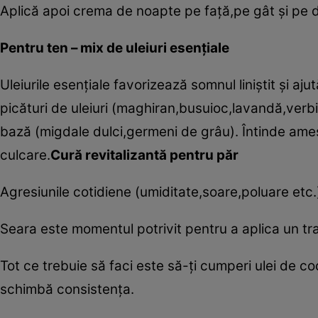
Aplică apoi crema de noapte pe faţă,pe gât şi pe 
Pentru ten – mix de uleiuri esenţiale
Uleiurile esenţiale favorizează somnul liniştit şi aj
picături de uleiuri (maghiran,busuioc,lavandă,verbi
bază (migdale dulci,germeni de grâu). Întinde ames
culcare.
Cură revitalizantă pentru păr
Agresiunile cotidiene (umiditate,soare,poluare etc.
Seara este momentul potrivit pentru a aplica un tr
Tot ce trebuie să faci este să-ţi cumperi ulei de coc
schimbă consistenţa.