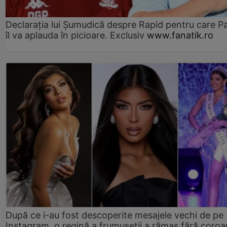
Declarația lui Șumudică despre Rapid pentru care P
îl va aplauda în picioare. Exclusiv
www.fanatik.ro
După ce i-au fost descoperite mesajele vechi de pe
Instagram, o regină a frumuseții a rămas fără coro