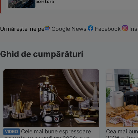
acestora
Urmărește-ne pe
Google News
Facebook
In
Ghid de cumpărături
Cele mai bune espressoare
Cea mai bun
VIDEO
2026 – Top 