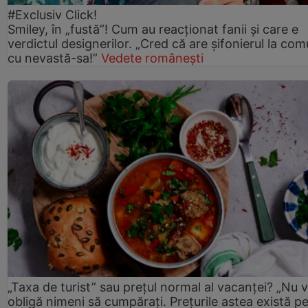
#Exclusiv Click!
Smiley, în „fustă”! Cum au reacționat fanii și care e
verdictul designerilor. „Cred că are șifonierul la co
cu nevastă-sa!”
Vedete românești
„Taxa de turist” sau prețul normal al vacanței? „Nu 
obligă nimeni să cumpărați. Prețurile astea există p