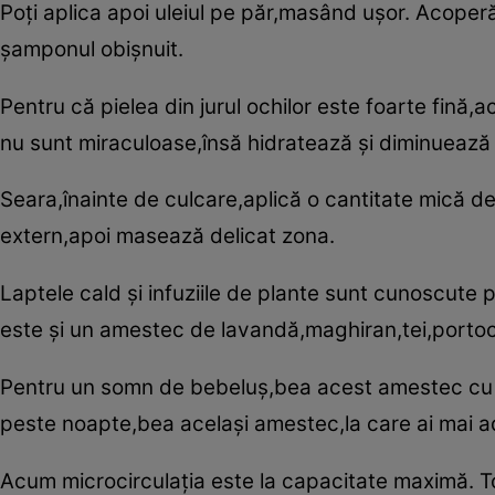
Poţi aplica apoi uleiul pe păr,masând uşor. Acoperă
şamponul obişnuit.
Pentru că pielea din jurul ochilor este foarte fină,
nu sunt miraculoase,însă hidratează şi diminuează r
Seara,înainte de culcare,aplică o cantitate mică d
extern,apoi masează delicat zona.
Laptele cald şi infuziile de plante sunt cunoscute 
este şi un amestec de lavandă,maghiran,tei,portoca
Pentru un somn de bebeluş,bea acest amestec cu 20
peste noapte,bea acelaşi amestec,la care ai mai ad
Acum microcirculaţia este la capacitate maximă. T