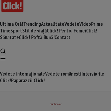
Ultima Oră!
Trending
Actualitate
Vedete
Video
Prime
Time
Sport
Stil de viață
Click! Pentru Femei
Click!
Sănătate
Click! Poftă Bună!
Contact
Vedete internaționale
Vedete românești
Interviurile
Click!
Paparazzii Click!