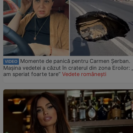
Momente de panică pentru Carmen Șerban.
VIDEO
Mașina vedetei a căzut în craterul din zona Eroilor:
am speriat foarte tare”
Vedete românești