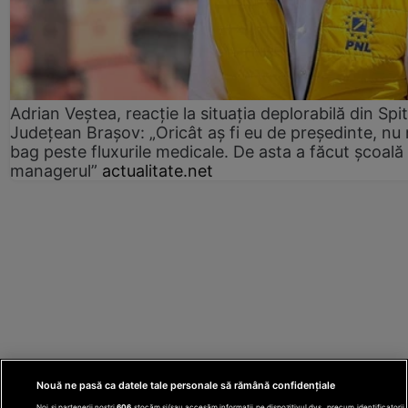
Adrian Veștea, reacție la situația deplorabilă din Spit
Județean Brașov: „Oricât aș fi eu de președinte, nu
bag peste fluxurile medicale. De asta a făcut școală
managerul”
actualitate.net
Nouă ne pasă ca datele tale personale să rămână confidențiale
Noi și partenerii noștri
606
stocăm și/sau accesăm informații pe dispozitivul dvs., precum identificatorii