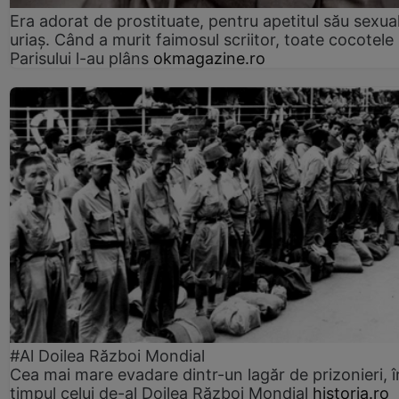
Era adorat de prostituate, pentru apetitul său sexua
uriaș. Când a murit faimosul scriitor, toate cocotele
Parisului l-au plâns
okmagazine.ro
#Al Doilea Război Mondial
Cea mai mare evadare dintr-un lagăr de prizonieri, î
timpul celui de-al Doilea Război Mondial
historia.ro