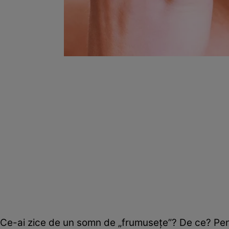
Ce-ai zice de un somn de „frumuseţe”? De ce? Pent