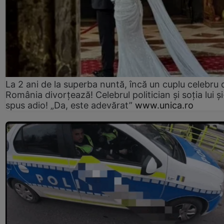
La 2 ani de la superba nuntă, încă un cuplu celebru 
România divorțează! Celebrul politician și soția lui ș
spus adio! „Da, este adevărat”
www.unica.ro