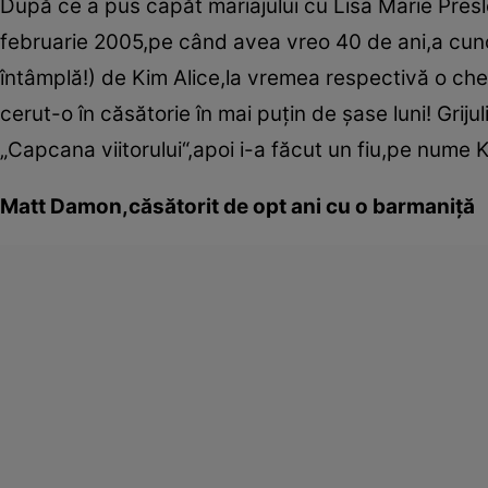
După ce a pus capăt mariajului cu Lisa Marie Presle
februarie 2005,pe când avea vreo 40 de ani,a cunosc
întâmplă!) de Kim Alice,la vremea respectivă o cheln
cerut-o în căsătorie în mai puţin de şase luni! Grijul
„Capcana viitorului“,apoi i-a făcut un fiu,pe nume K
Matt Damon,căsătorit de opt ani cu o barmaniţă