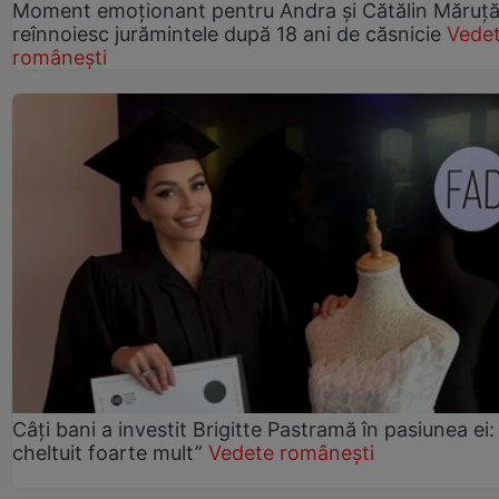
Moment emoționant pentru Andra și Cătălin Măruță!
reînnoiesc jurămintele după 18 ani de căsnicie
Vede
românești
Câți bani a investit Brigitte Pastramă în pasiunea ei
cheltuit foarte mult”
Vedete românești