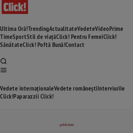
Ultima Oră!
Trending
Actualitate
Vedete
Video
Prime
Time
Sport
Stil de viață
Click! Pentru Femei
Click!
Sănătate
Click! Poftă Bună!
Contact
Vedete internaționale
Vedete românești
Interviurile
Click!
Paparazzii Click!