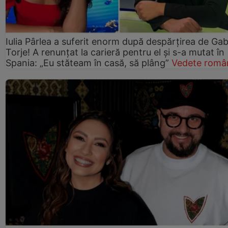
Iulia Pârlea a suferit enorm după despărțirea de Gab
Torje! A renunțat la carieră pentru el și s-a mutat în
Spania: „Eu stăteam în casă, să plâng”
Vedete româ