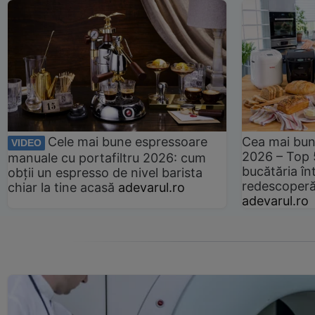
Cele mai bune espressoare
Cea mai bun
VIDEO
2026 – Top 
manuale cu portafiltru 2026: cum
bucătăria înt
obții un espresso de nivel barista
redescoperă 
chiar la tine acasă
adevarul.ro
adevarul.ro