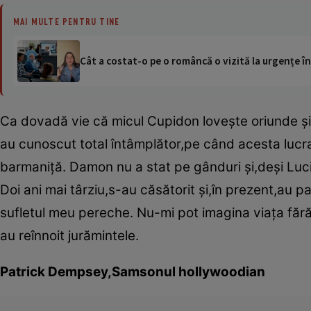
MAI MULTE PENTRU TINE
Cât a costat-o pe o româncă o vizită la urgențe în
Ca dovadă vie că micul Cupidon loveşte oriunde şi o
au cunoscut total întâmplător,pe când acesta lucra î
barmaniţă. Damon nu a stat pe gânduri şi,deşi Luci
Doi ani mai târziu,s-au căsătorit şi,în prezent,au p
sufletul meu pereche. Nu-mi pot imagina viaţa fără e
au reînnoit jurămintele.
Patrick Dempsey,Samsonul hollywoodian