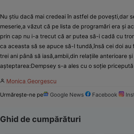
Nu ştiu dacă mai credeai în astfel de poveşti,dar s
meserie,a văzut că pe lista de programări era şi ac
prin cap nu i-a trecut că ar putea să-i cadă cu tro
ca aceasta să se apuce să-l tundă,însă cei doi au
trei ani până să iasă,ambii,din relaţiile anterioare
aşteptarea:Dempsey s-a ales cu o soţie pricepută în
Monica Georgescu
Urmărește-ne pe
Google News
Facebook
In
Ghid de cumpărături