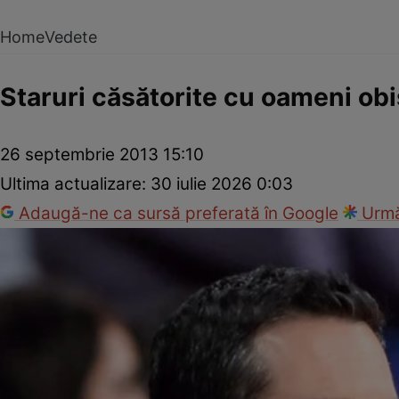
Home
Vedete
Staruri căsătorite cu oameni obi
26 septembrie 2013 15:10
Ultima actualizare:
30 iulie 2026 0:03
Adaugă-ne ca sursă preferată în Google
Urmă