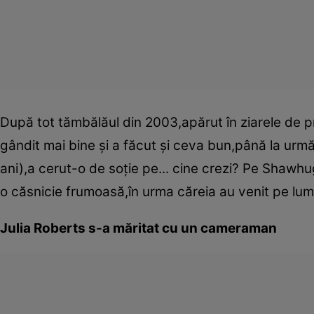
După tot tămbălăul din 2003,apărut în ziarele de pr
gândit mai bine şi a făcut şi ceva bun,până la urm
ani),a cerut-o de soţie pe... cine crezi? Pe Shawhu
o căsnicie frumoasă,în urma căreia au venit pe lume
Julia Roberts s-a măritat cu un cameraman