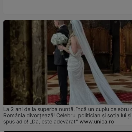
La 2 ani de la superba nuntă, încă un cuplu celebru 
România divorțează! Celebrul politician și soția lui ș
spus adio! „Da, este adevărat”
www.unica.ro