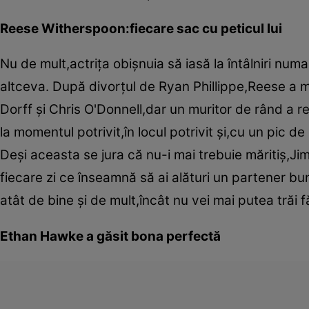
Reese Witherspoon:fiecare sac cu peticul lui
Nu de mult,actriţa obişnuia să iasă la întâlniri numa
altceva. După divorţul de Ryan Phillippe,Reese a ma
Dorff şi Chris O'Donnell,dar un muritor de rând a re
la momentul potrivit,în locul potrivit şi,cu un pic de
Deşi aceasta se jura că nu-i mai trebuie măritiş,J
fiecare zi ce înseamnă să ai alături un partener bu
atât de bine şi de mult,încât nu vei mai putea trăi f
Ethan Hawke a găsit bona perfectă