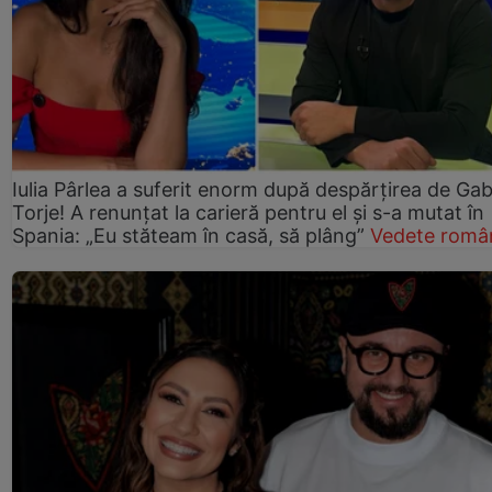
Iulia Pârlea a suferit enorm după despărțirea de Gab
Torje! A renunțat la carieră pentru el și s-a mutat în
Spania: „Eu stăteam în casă, să plâng”
Vedete româ