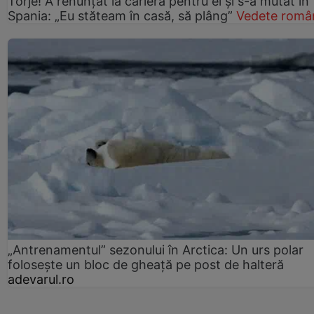
Torje! A renunțat la carieră pentru el și s-a mutat în
Spania: „Eu stăteam în casă, să plâng”
Vedete româ
„Antrenamentul” sezonului în Arctica: Un urs polar
folosește un bloc de gheață pe post de halteră
adevarul.ro