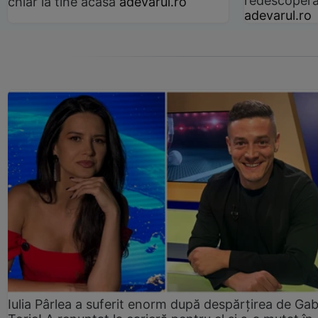
redescoperă 
chiar la tine acasă
adevarul.ro
adevarul.ro
Iulia Pârlea a suferit enorm după despărțirea de Gab