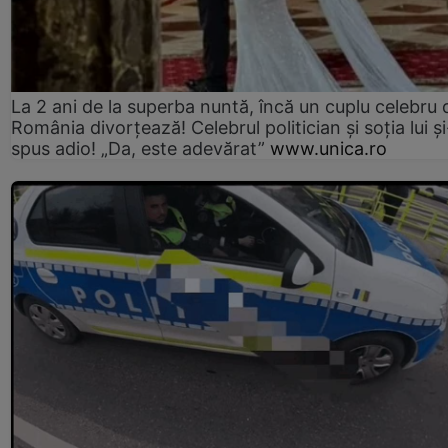
La 2 ani de la superba nuntă, încă un cuplu celebru 
România divorțează! Celebrul politician și soția lui ș
spus adio! „Da, este adevărat”
www.unica.ro