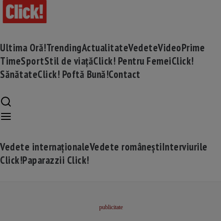
Ultima Oră!
Trending
Actualitate
Vedete
Video
Prime
Time
Sport
Stil de viață
Click! Pentru Femei
Click!
Sănătate
Click! Poftă Bună!
Contact
Vedete internaționale
Vedete românești
Interviurile
Click!
Paparazzii Click!