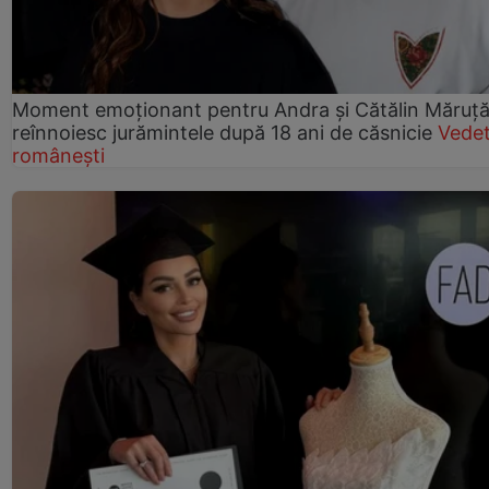
Moment emoționant pentru Andra și Cătălin Măruță!
reînnoiesc jurămintele după 18 ani de căsnicie
Vede
românești