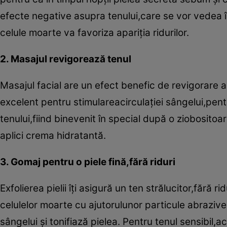
efecte negative asupra tenului,care se vor vedea în
celule moarte va favoriza apariţia ridurilor.
2. Masajul revigorează tenul
Masajul facial are un efect benefic de revigorare a
excelent pentru stimulareacirculaţiei sângelui,pent
tenului,fiind binevenit în special după o ziobosito
aplici crema hidratantă.
3. Gomaj pentru o piele fină,fără riduri
Exfolierea pielii îţi asigură un ten strălucitor,făr
celulelor moarte cu ajutorulunor particule abraziv
sângelui şi tonifiază pielea. Pentru tenul sensibi