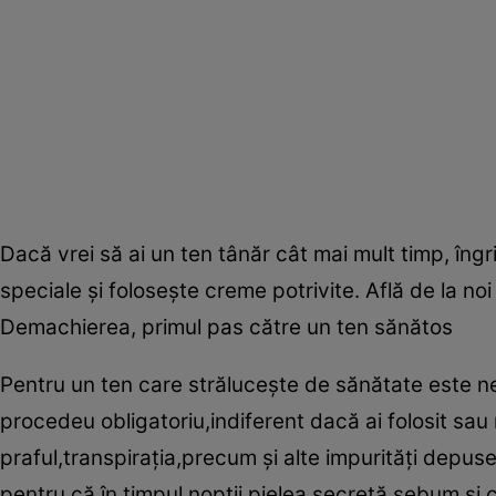
Dacă vrei să ai un ten tânăr cât mai mult timp, îngri
speciale şi foloseşte creme potrivite. Află de la no
Demachierea, primul pas către un ten sănătos
Pentru un ten care străluceşte de sănătate este n
procedeu obligatoriu,indiferent dacă ai folosit sau
praful,transpiraţia,precum şi alte impurităţi depuse
pentru că în timpul nopţii pielea secretă sebum şi