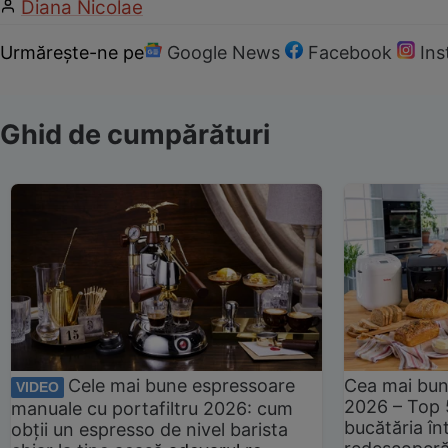
Diana Nicolae
Urmărește-ne pe
Google News
Facebook
In
Ghid de cumpărături
Cele mai bune espressoare
Cea mai bun
VIDEO
2026 – Top 
manuale cu portafiltru 2026: cum
bucătăria înt
obții un espresso de nivel barista