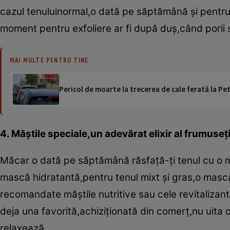
cazul tenuluinormal,o dată pe săptămână şi pentru 
moment pentru exfoliere ar fi după duş,când porii 
MAI MULTE PENTRU TINE
Pericol de moarte la trecerea de cale ferată la Pet
4. Măştile speciale,un adevărat elixir al frumuseţi
Măcar o dată pe săptămână răsfaţă-ţi tenul cu o ma
mască hidratantă,pentru tenul mixt şi gras,o mască 
recomandate măştile nutritive sau cele revitalizant
deja una favorită,achiziţionată din comerţ,nu uita c
relaxează.