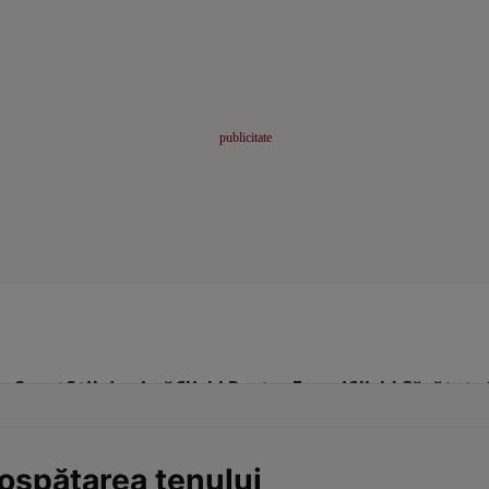
me
Sport
Stil de viață
Click! Pentru Femei
Click! Sănătate
ospătarea tenului