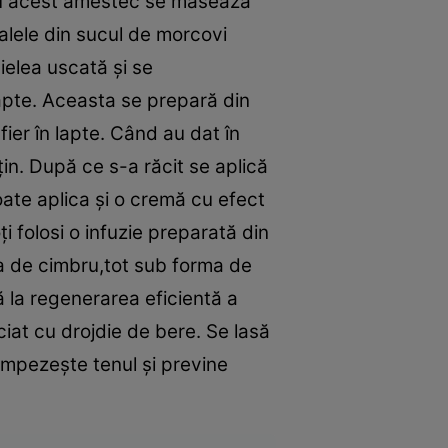
 Cu acest amestec se masează
ralele din sucul de morcovi
pielea uscată şi se
lapte. Aceasta se prepară din
ier în lapte. Când au dat în
ţin. După ce s-a răcit se aplică
oate aplica şi o cremă cu efect
ţi folosi o infuzie preparată din
zia de cimbru,tot sub forma de
ă la regenerarea eficientă a
iat cu drojdie de bere. Se lasă
mpezeşte tenul şi previne