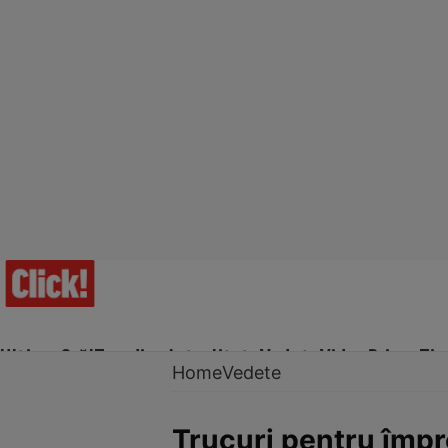
Ultima Oră!
Trending
Actualitate
Vedete
Video
Prime Ti
Home
Vedete
Trucuri pentru împr