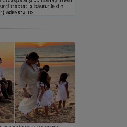
i proaspete și combinații fresh
unți treptat la băuturile din
rț
adevarul.ro