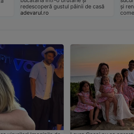
bucătăria într-o brutărie și
sucur
ta
redescoperă gustul pâinii de casă
și ren
adevarul.ro
come