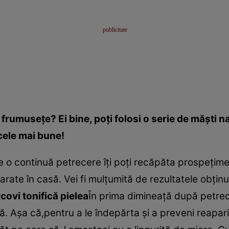
frumuseţe? Ei bine, poţi folosi o serie de măşti na
cele mai bune!
 o continuă petrecere îţi poţi recăpăta prospeţimea
arate în casă. Vei fi mulţumită de rezultatele obţin
ovi tonifică pielea
În prima dimineaţă după petre
ă. Aşa că,pentru a le îndepărta şi a preveni reapariţ