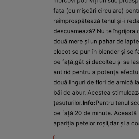
morcovi potriviţi un suc proas
faţa (cu mişcări circulare) pent
reîmprospătează tenul şi-i red
descuamează? Nu te îngrijora că
două mere şi un pahar de lapte. 
clocot se pun în blender şi se f
pe faţă,gât şi decolteu şi se l
antirid pentru a potenţa efectul
două linguri de flori de arnică 
băi de abur. Acestea stimulează 
ţesuturilor.
Info:
Pentru tenul sc
pe faţă 20 de minute. Această
apariţia petelor roşii,dar şi a coş