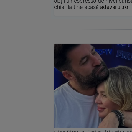
obții un espresso de nivel baris
chiar la tine acasă
adevarul.ro