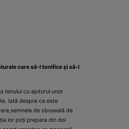
turale care să-l tonifice şi să-l
 tenului cu ajutorul unor
ute. Iată despre ce este
cere,semnele de oboseală de
ia lor poţi prepara din doi