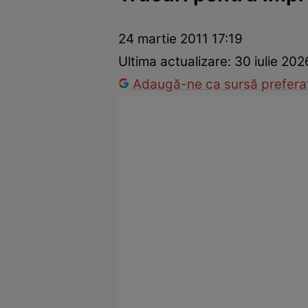
Vedete internaționale
Vedete românești
Interviurile Cli
24 martie 2011 17:19
Ultima actualizare:
30 iulie 202
Adaugă-ne ca sursă preferat