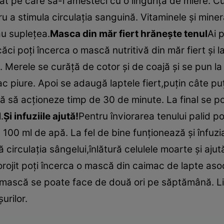
păt pe care să-l amesteci cu o linguriţă de miere.
ru a stimula circulaţia sanguină. Vitaminele şi mine
au supleţea.
Masca din măr fiert hrăneşte tenul
Ai 
ci poţi încerca o mască nutritivă din măr fiert şi 
Merele se curăţă de cotor şi de coajă şi se pun la f
ac piure. Apoi se adaugă laptele fiert,puţin câte pu
asă să acţioneze timp de 30 de minute. La final se p
.
Şi infuziile ajută!
Pentru înviorarea tenului palid po
la 100 ml de apă. La fel de bine funţionează şi înfu
circulaţia sângelui,înlătură celulele moarte şi ajut
orojit poţi încerca o mască din caimac de lapte asoc
 mască se poate face de două ori pe săptămână. Li
urilor.