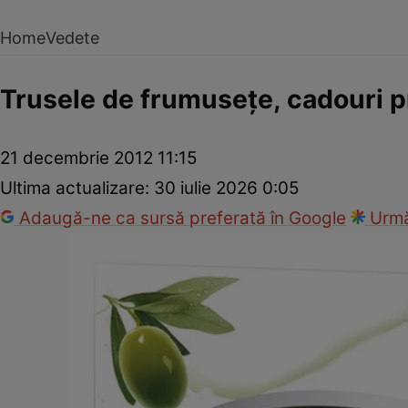
Home
Vedete
Trusele de frumuseţe, cadouri pr
21 decembrie 2012 11:15
Ultima actualizare:
30 iulie 2026 0:05
Adaugă-ne ca sursă preferată în Google
Urmă