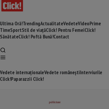
Ultima Oră!
Trending
Actualitate
Vedete
Video
Prime
Time
Sport
Stil de viață
Click! Pentru Femei
Click!
Sănătate
Click! Poftă Bună!
Contact
Vedete internaționale
Vedete românești
Interviurile
Click!
Paparazzii Click!