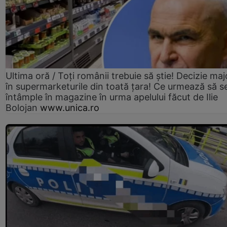
Ultima oră / Toți românii trebuie să știe! Decizie maj
în supermarketurile din toată țara! Ce urmează să s
întâmple în magazine în urma apelului făcut de Ilie
Bolojan
www.unica.ro