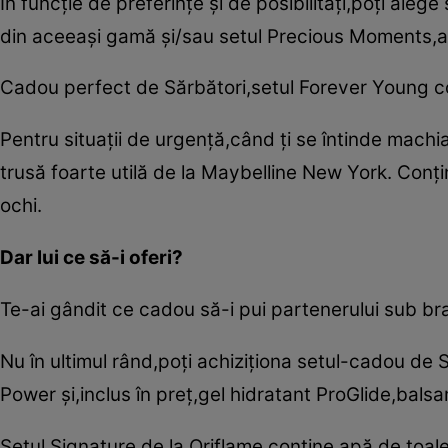
În funcţie de preferinţe şi de posibilităţi,poţi ale
din aceeaşi gamă şi/sau setul Precious Moments,a
Cadou perfect de Sărbători,setul Forever Young 
Pentru situaţii de urgenţă,când ţi se întinde machiaj
trusă foarte utilă de la Maybelline New York. Con
ochi.
Dar lui ce să-i oferi?
Te-ai gândit ce cadou să-i pui partenerului sub bra
Nu în ultimul rând,poţi achiziţiona setul-cadou de 
Power şi,inclus în preţ,gel hidratant ProGlide,bals
Setul Signature,de la Oriflame,conţine apă de toal