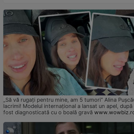
„Să vă rugați pentru mine, am 5 tumori” Alina Pușcău
lacrimi! Modelul internațional a lansat un apel, după
fost diagnosticată cu o boală gravă
www.wowbiz.r