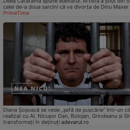
Deea Cataramă spune adevărul. Artista a știut din t
celei de-a doua sarcini că va divorța de Dinu Maxer
PrimeTime
Diana Șoșoacă se vede „șefă de pușcărie” într-un cl
realizat cu AI. Nicușor Dan, Bolojan, Grindeanu și Si
transformați în deținuți
adevarul.ro