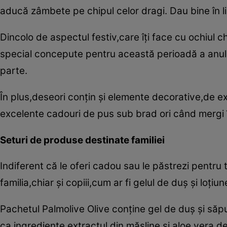
aducă zâmbete pe chipul celor dragi. Dau bine în li
Dincolo de aspectul festiv,care îţi face cu ochiul 
special concepute pentru această perioadă a anulu
parte.
În plus,deseori conţin şi elemente decorative,de ex
excelente cadouri de pus sub brad ori când mergi î
Seturi de produse destinate familiei
Indiferent că le oferi cadou sau le păstrezi pentru 
familia,chiar şi copiii,cum ar fi gelul de duş şi loţi
Pachetul Palmolive Olive conţine gel de duş şi săpu
ca ingrediente extractul din măsline şi aloe vera de