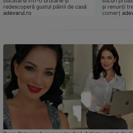
bucătăria într-o brutărie și
sucuri proas
redescoperă gustul pâinii de casă
și renunți tr
adevarul.ro
comerț
adev