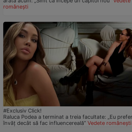
arată acum: „Simt că începe un capitol nou”
Vedete
românești
#Exclusiv Click!
Raluca Podea a terminat a treia facultate: „Eu prefe
învăț decât să fac influencereală”
Vedete românești