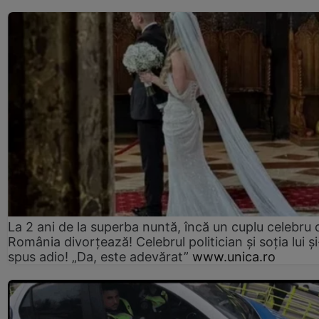
La 2 ani de la superba nuntă, încă un cuplu celebru 
România divorțează! Celebrul politician și soția lui ș
spus adio! „Da, este adevărat”
www.unica.ro