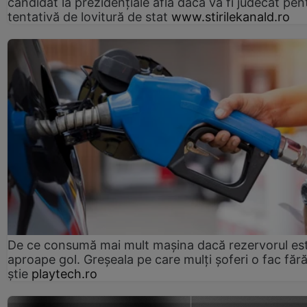
candidat la prezidențiale află dacă va fi judecat pen
tentativă de lovitură de stat
www.stirilekanald.ro
De ce consumă mai mult mașina dacă rezervorul es
aproape gol. Greșeala pe care mulți șoferi o fac făr
știe
playtech.ro