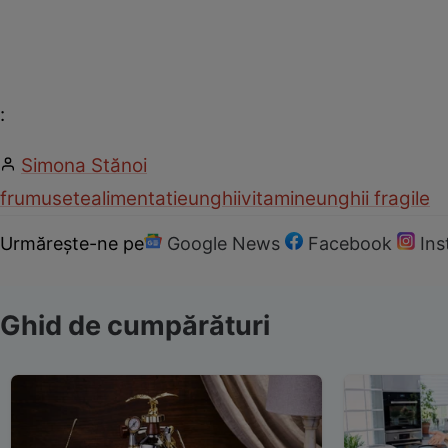
:
Simona Stănoi
frumusete
alimentatie
unghii
vitamine
unghii fragile
Urmărește-ne pe
Google News
Facebook
In
Ghid de cumpărături