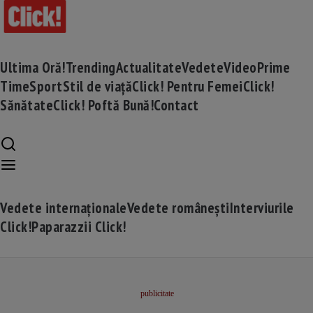
Ultima Oră!
Trending
Actualitate
Vedete
Video
Prime
Time
Sport
Stil de viață
Click! Pentru Femei
Click!
Sănătate
Click! Poftă Bună!
Contact
Vedete internaționale
Vedete românești
Interviurile
Click!
Paparazzii Click!