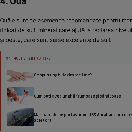
4. Ouă
Ouăle sunt de asemenea recomandate pentru menţin
ridicat de sulf, mineral care ajută la reglarea nive
şi peşte, care sunt surse excelente de sulf.
MAI MULTE PENTRU TINE
Ce spun unghiile despre tine?
Cum poţi avea unghii frumoase şi sănătoase
Marinarii de pe portavionul USS Abraham Lincoln su
acestora