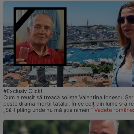
#Exclusiv Click!
Cum a reușit să treacă solista Valentina Ionescu Șe
peste drama morții tatălui. În ce colț din lume s-a re
„Să-l plâng unde nu mă știe nimeni”
Vedete româneș