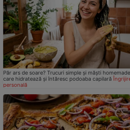
Păr ars de soare? Trucuri simple și măști homemad
care hidratează și întăresc podoaba capilară
Îngrijir
personală