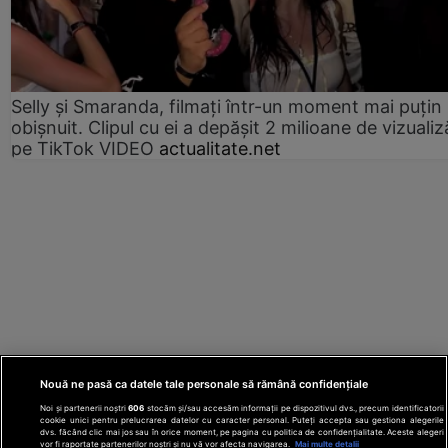
Selly și Smaranda, filmați într-un moment mai puțin
obișnuit. Clipul cu ei a depășit 2 milioane de vizualiz
pe TikTok VIDEO
actualitate.net
Nouă ne pasă ca datele tale personale să rămână confidențiale
Noi și partenerii noștri
606
stocăm și/sau accesăm informații pe dispozitivul dvs., precum identificatorii
cookie unici pentru prelucrarea datelor cu caracter personal. Puteți accepta sau gestiona alegerile
dvs. făcând clic mai jos sau în orice moment, pe pagina cu politica de confidențialitate. Aceste alegeri
vor fi raportate partenerilor noștri și nu vă vor afecta navigarea.
Mai multe detalii