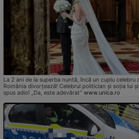
La 2 ani de la superba nuntă, încă un cuplu celebru 
România divorțează! Celebrul politician și soția lui ș
spus adio! „Da, este adevărat”
www.unica.ro