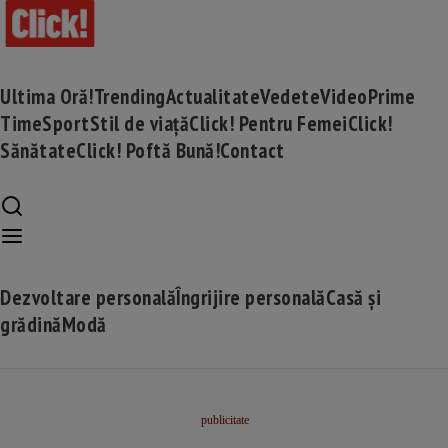
Ultima Oră!
Trending
Actualitate
Vedete
Video
Prime
Time
Sport
Stil de viață
Click! Pentru Femei
Click!
Sănătate
Click! Poftă Bună!
Contact
Dezvoltare personală
Îngrijire personală
Casă și
grădină
Modă