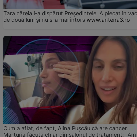
Țara căreia i-a dispărut Președintele. A plecat în va
de două luni și nu s-a mai întors
www.antena3.ro
Cum a aflat, de fapt, Alina Pușcău că are cancer.
Mărturia făcută chiar din salonul de tratament: „Am