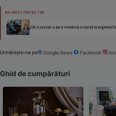
MAI MULTE PENTRU TINE
Cât a costat-o pe o româncă o vizită la urgențe în
Urmărește-ne pe
Google News
Facebook
In
Ghid de cumpărături