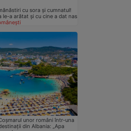
mănăstiri cu sora și cumnatul!
le-a arătat și cu cine a dat nas
omânești
 Coșmarul unor români într-una
estinații din Albania: „Apa