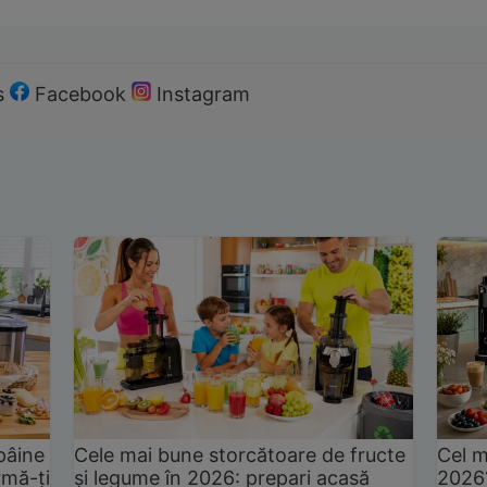
s
Facebook
Instagram
pâine
Cele mai bune storcătoare de fructe
Cel m
rmă-ți
și legume în 2026: prepari acasă
2026