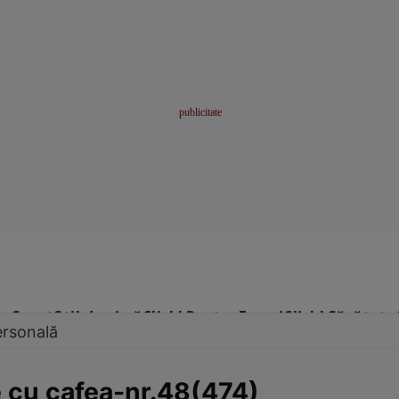
me
Sport
Stil de viață
Click! Pentru Femei
Click! Sănătate
ersonală
re cu cafea-nr.48(474)