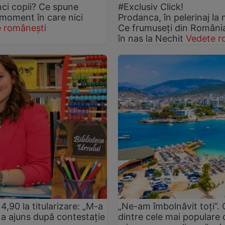
nci copii? Ce spune
#Exclusiv Click!
 moment în care nici
Prodanca, în pelerinaj la 
 românești
Ce frumuseți din România 
în nas la Nechit
Vedete r
4,90 la titularizare: „M-a
„Ne-am îmbolnăvit toți”.
tă a ajuns după contestație
dintre cele mai populare d