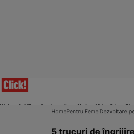
Ultima Oră!
Trending
Actualitate
Vedete
Video
Prime Ti
Home
Pentru Femei
Dezvoltare p
5 trucuri de îngriji