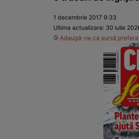
Dezvoltare personală
Îngrijire personală
Casă și grădină
1 decembrie 2017 9:33
Ultima actualizare:
30 iulie 202
Adaugă-ne ca sursă preferat