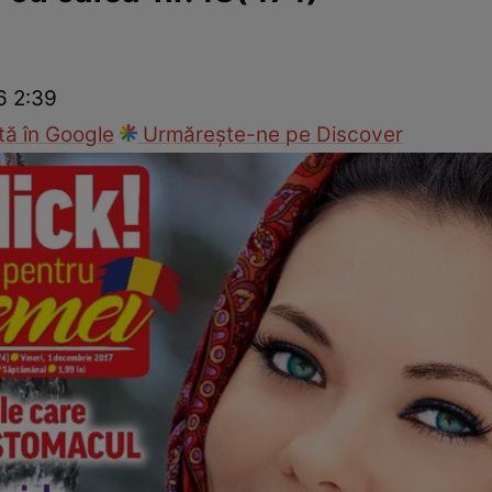
Modă
6 2:39
ă în Google
Urmărește-ne pe Discover