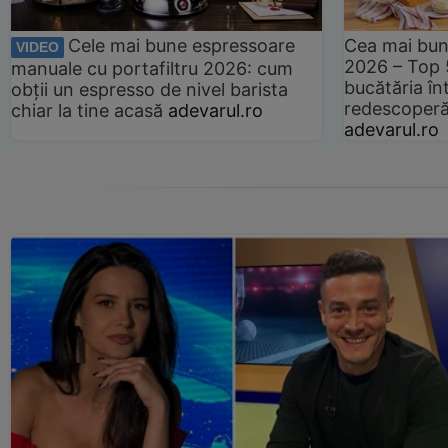
Cele mai bune espressoare
Cea mai bun
VIDEO
2026 – Top 
manuale cu portafiltru 2026: cum
bucătăria înt
obții un espresso de nivel barista
redescoperă 
chiar la tine acasă
adevarul.ro
adevarul.ro