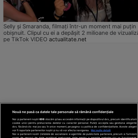
Selly și Smaranda, filmați într-un moment mai puțin
obișnuit. Clipul cu ei a depășit 2 milioane de vizualiz
pe TikTok VIDEO
actualitate.net
Nouă ne pasă ca datele tale personale să rămână confidențiale
Noi și partenerii noștri
606
stocăm și/sau accesăm informații pe dispozitivul dvs., precum identificatorii
cookie unici pentru prelucrarea datelor cu caracter personal. Puteți accepta sau gestiona alegerile
dvs. făcând clic mai jos sau în orice moment, pe pagina cu politica de confidențialitate. Aceste alegeri
vor fi raportate partenerilor noștri și nu vă vor afecta navigarea.
Mai multe detalii
Noi si partenerii nostri (retelele de socializare si agentiile de publicitate partenere, precum si furnizorii
nostri de servicii de date analitice) prelucram date pentru a permite website-ului sa functioneze,