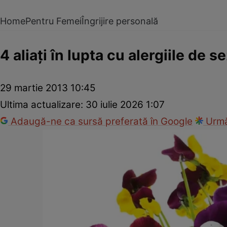
Home
Pentru Femei
Îngrijire personală
4 aliaţi în lupta cu alergiile de s
29 martie 2013 10:45
Ultima actualizare:
30 iulie 2026 1:07
Adaugă-ne ca sursă preferată în Google
Urmă