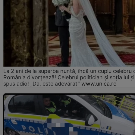
La 2 ani de la superba nuntă, încă un cuplu celebru 
România divorțează! Celebrul politician și soția lui ș
spus adio! „Da, este adevărat”
www.unica.ro