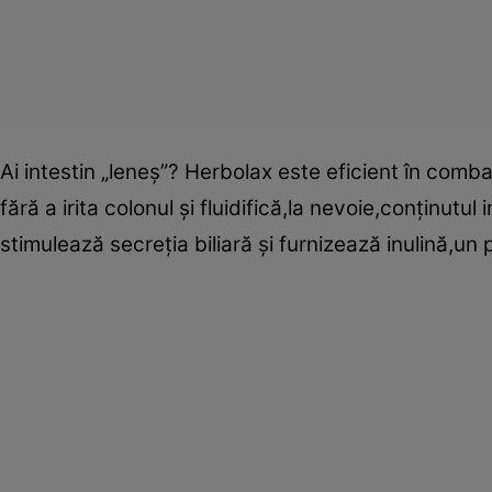
Ai intestin „leneş”? Herbolax este eficient în comb
fără a irita colonul şi fluidifică,la nevoie,conţinutu
stimulează secreţia biliară şi furnizează inulină,un p