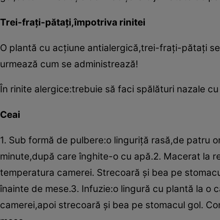
Trei-fraţi-pătaţi,împotriva rinitei
O plantă cu acţiune antialergică,trei-fraţi-pătaţi 
urmează cum se administrează!
În rinite alergice:trebuie să faci spălături nazale c
Ceai
1. Sub formă de pulbere:o linguriţă rasă,de patru o
minute,după care înghite-o cu apă.2. Macerat la re
temperatura camerei. Strecoară şi bea pe stomacul
înainte de mese.3. Infuzie:o lingură cu plantă la o
camerei,apoi strecoară şi bea pe stomacul gol. Con