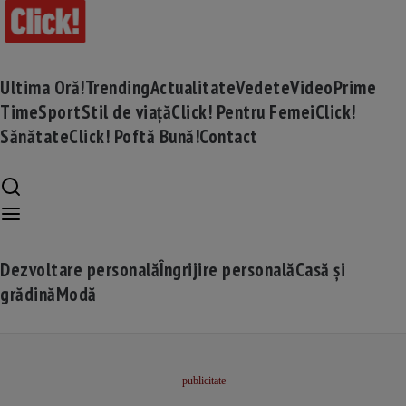
Ultima Oră!
Trending
Actualitate
Vedete
Video
Prime
Time
Sport
Stil de viață
Click! Pentru Femei
Click!
Sănătate
Click! Poftă Bună!
Contact
Dezvoltare personală
Îngrijire personală
Casă și
grădină
Modă