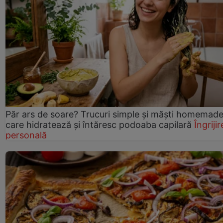
Păr ars de soare? Trucuri simple și măști homemad
care hidratează și întăresc podoaba capilară
Îngrijir
personală