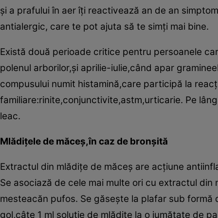
şi a prafului în aer îţi reactivează an de an simpto
antialergic, care te pot ajuta să te simţi mai bine.
Există două perioade critice pentru persoanele car
polenul arborilor,şi aprilie-iulie,când apar gramine
compusului numit histamină,care participă la reacţii
familiare:rinite,conjunctivite,astm,urticarie. Pe lâ
leac.
Mlădiţele de măceş,în caz de bronşită
Extractul din mlădiţe de măceş are acţiune antiinflama
Se asociază de cele mai multe ori cu extractul di
mesteacăn pufos. Se găseşte la plafar sub formă 
gol,câte 1 ml soluţie de mlădiţe la o jumătate de p