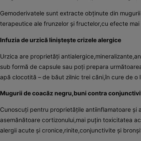
Gemoderivatele sunt extracte obţinute din mugurii 
terapeutice ale frunzelor şi fructelor,cu efecte ma
Infuzia de urzică linişteşte crizele alergice
Urzica are proprietăţi antialergice,mineralizante,a
sub formă de capsule sau poţi prepara următoarea 
apă clocotită – de băut zilnic trei căni,în cure de o 
Mugurii de coacăz negru,buni contra conjunctivi
Cunoscuţi pentru proprietăţile antiinflamatoare şi
asemănătoare cortizonului,mai puţin toxicitatea ace
alergii acute şi cronice,rinite,conjunctivite şi bronşi