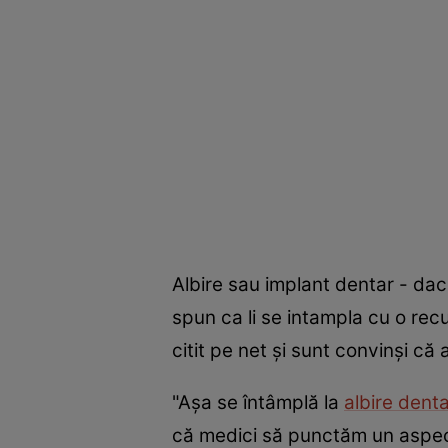
Albire sau implant dentar - dacă
spun ca li se intampla cu o rec
citit pe net şi sunt convinşi că
"Aşa se întâmplă la
albire dent
că medici să punctăm un aspect e