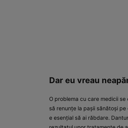
Dar eu vreau neapăr
O problema cu care medicii se c
să renunţe la paşii sănătoşi pe 
e esenţial să ai răbdare. Dantur
rezultatul unor tratamente de a