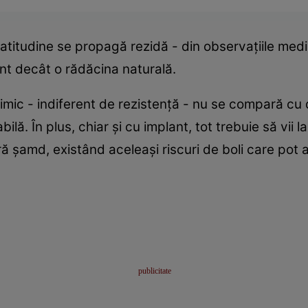
atitudine se propagă rezidă - din observaţiile medic
ent decât o rădăcina naturală.
mic - indiferent de rezistenţă - nu se compară cu d
ilă. În plus, chiar şi cu implant, tot trebuie să vii l
ă şamd, existând aceleaşi riscuri de boli care pot a