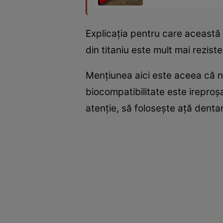
Explicaţia pentru care această 
din titaniu este mult mai rezist
Menţiunea aici este aceea că ni
biocompatibilitate este ireproşab
atenţie, să foloseşte aţă dentar