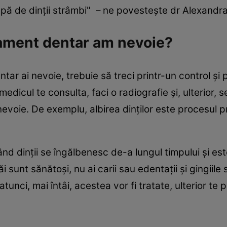
capă de dinţii strâmbi" – ne povesteşte dr Alexand
tament dentar am nevoie?
tar ai nevoie, trebuie să treci printr-un control şi
medicul te consulta, faci o radiografie şi, ulterior, s
nevoie. De exemplu, albirea dinţilor este procesul pr
nd dinţii se îngălbenesc de-a lungul timpului şi es
ăi sunt sănătoşi, nu ai carii sau edentaţii şi gingii
unci, mai întâi, acestea vor fi tratate, ulterior te p