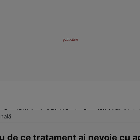
me
Sport
Stil de viață
Click! Pentru Femei
Click! Sănătate
onală
tu de ce tratament ai nevoie cu ad