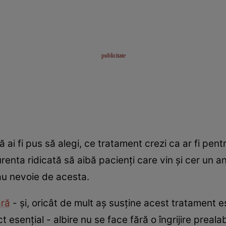
 ai fi pus să alegi, ce tratament crezi ca ar fi pentr
urenta ridicată să aibă pacienţi care vin şi cer un 
 au nevoie de acesta.
ară
- şi, oricât de mult aş susţine acest tratament e
senţial - albire nu se face fără o îngrijire prealabil