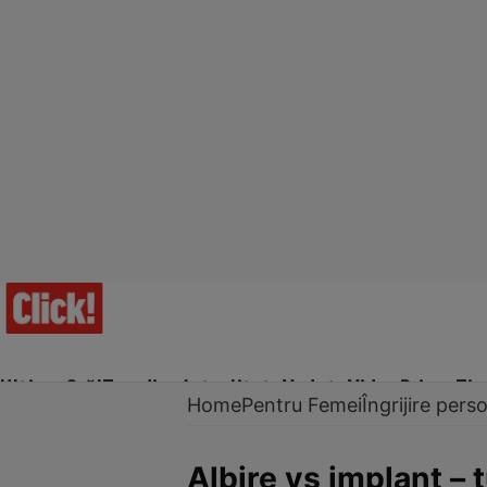
Ultima Oră!
Trending
Actualitate
Vedete
Video
Prime Ti
Home
Pentru Femei
Îngrijire pers
Albire vs implant – 