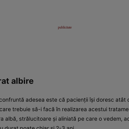
at albire
onfruntă adesea este că pacienţii îşi doresc atât d
care trebuie să-i facă în realizarea acestui tratament
a albă, strălucitoare şi aliniată pe care o vedem, ade
u durat poate chiar şi 2-3 ani.