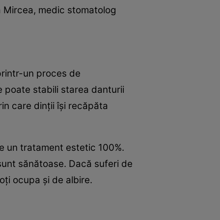
ra Mircea, medic stomatolog
 printr-un proces de
e poate stabili starea danturii
in care dinţii îşi recăpăta
te un tratament estetic 100%.
le sunt sănătoase. Dacă suferi de
oţi ocupa şi de albire.