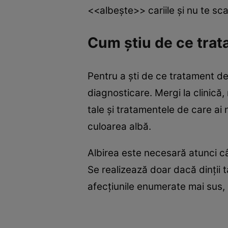
<<albeşte>> cariile şi nu te s
Cum ştiu de ce tra
Pentru a şti de ce tratament den
diagnosticare. Mergi la clinică, 
tale şi tratamentele de care ai 
culoarea albă.
Albirea este necesară atunci câ
Se realizează doar dacă dinţii t
afecţiunile enumerate mai sus, at