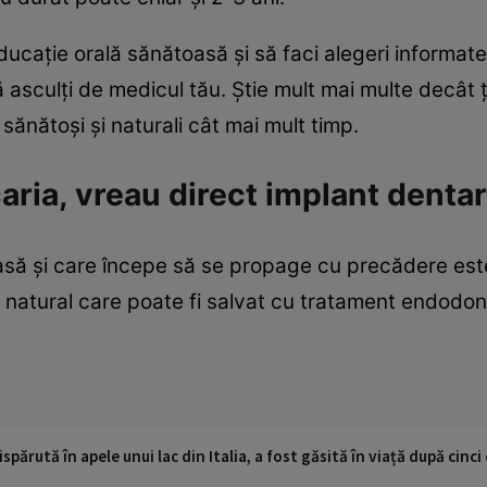
ducaţie orală sănătoasă şi să faci alegeri informate -
ă asculţi de medicul tău. Ştie mult mai multe decât 
i sănătoşi şi naturali cât mai mult timp.
aria, vreau direct implant dentar
ioasă şi care începe să se propage cu precădere es
 natural care poate fi salvat cu tratament endodonti
ispărută în apele unui lac din Italia, a fost găsită în viață după cin