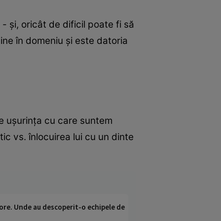
 şi, oricât de dificil poate fi să
ţine în domeniu şi este datoria
te uşurinţa cu care suntem
c vs. înlocuirea lui cu un dinte
ci ore. Unde au descoperit-o echipele de