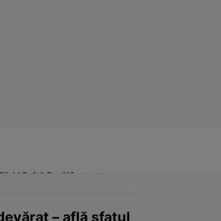
Click! Poftă Bună!
Contact
evărat – află sfatul