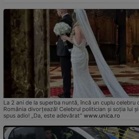
La 2 ani de la superba nuntă, încă un cuplu celebru 
România divorțează! Celebrul politician și soția lui ș
spus adio! „Da, este adevărat”
www.unica.ro