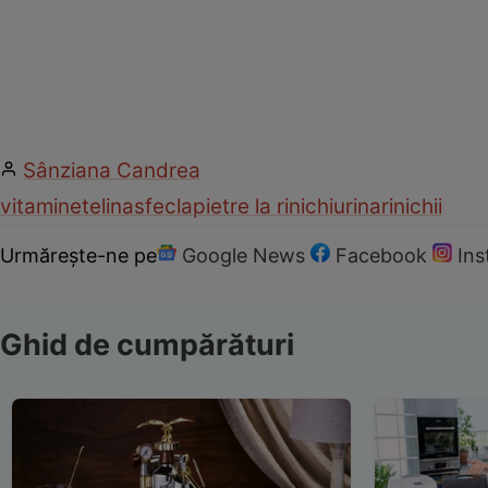
Sânziana Candrea
vitamine
telina
sfecla
pietre la rinichi
urina
rinichii
Urmărește-ne pe
Google News
Facebook
In
Ghid de cumpărături