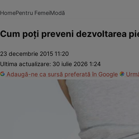
Home
Pentru Femei
Modă
Cum poţi preveni dezvoltarea piet
23 decembrie 2015 11:20
Ultima actualizare:
30 iulie 2026 1:24
Adaugă-ne ca sursă preferată în Google
Urmă