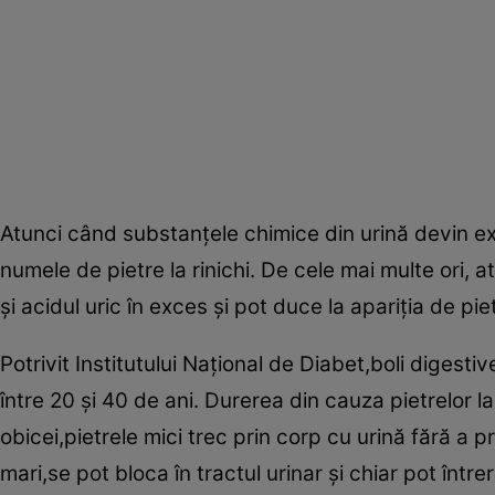
Atunci când substanţele chimice din urină devin e
numele de pietre la rinichi. De cele mai multe ori,
şi acidul uric în exces şi pot duce la apariţia de pie
Potrivit Institutului Naţional de Diabet,boli digestive
între 20 şi 40 de ani. Durerea din cauza pietrelor la 
obicei,pietrele mici trec prin corp cu urină fără 
mari,se pot bloca în tractul urinar şi chiar pot între