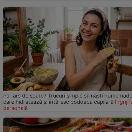
Păr ars de soare? Trucuri simple și măști homemad
care hidratează și întăresc podoaba capilară
Îngrijir
personală