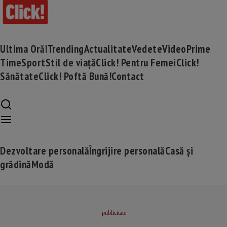
Ultima Oră!
Trending
Actualitate
Vedete
Video
Prime
Time
Sport
Stil de viață
Click! Pentru Femei
Click!
Sănătate
Click! Poftă Bună!
Contact
Dezvoltare personală
Îngrijire personală
Casă și
grădină
Modă