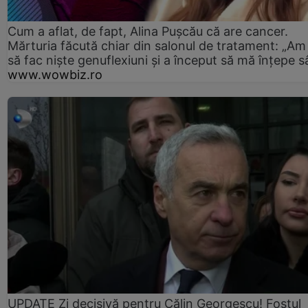
Cum a aflat, de fapt, Alina Pușcău că are cancer.
Mărturia făcută chiar din salonul de tratament: „Am
să fac niște genuflexiuni și a început să mă înțepe s
www.wowbiz.ro
UPDATE Zi decisivă pentru Călin Georgescu! Fostul