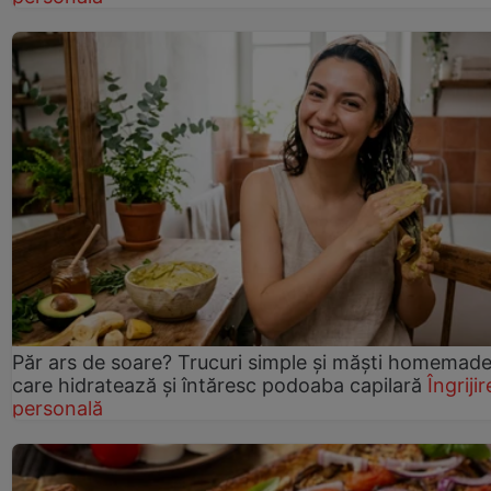
Păr ars de soare? Trucuri simple și măști homemad
care hidratează și întăresc podoaba capilară
Îngrijir
personală