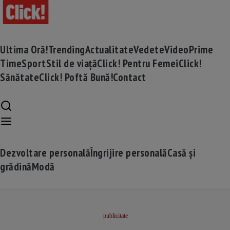
Ultima Oră!
Trending
Actualitate
Vedete
Video
Prime
Time
Sport
Stil de viață
Click! Pentru Femei
Click!
Sănătate
Click! Poftă Bună!
Contact
Dezvoltare personală
Îngrijire personală
Casă și
grădină
Modă