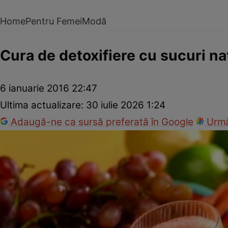
Home
Pentru Femei
Modă
Cura de detoxifiere cu sucuri na
6 ianuarie 2016 22:47
Ultima actualizare:
30 iulie 2026 1:24
Adaugă-ne ca sursă preferată în Google
Urmă