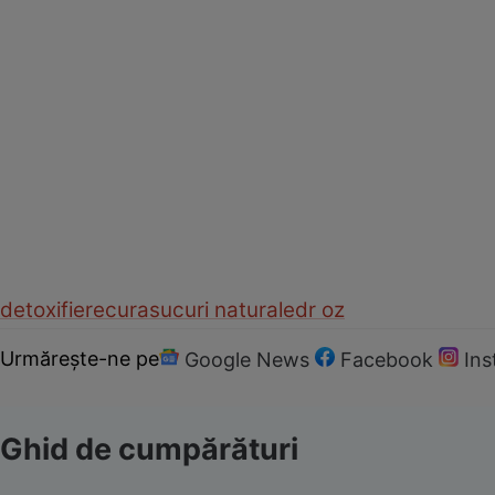
detoxifiere
cura
sucuri naturale
dr oz
Urmărește-ne pe
Google News
Facebook
In
Ghid de cumpărături