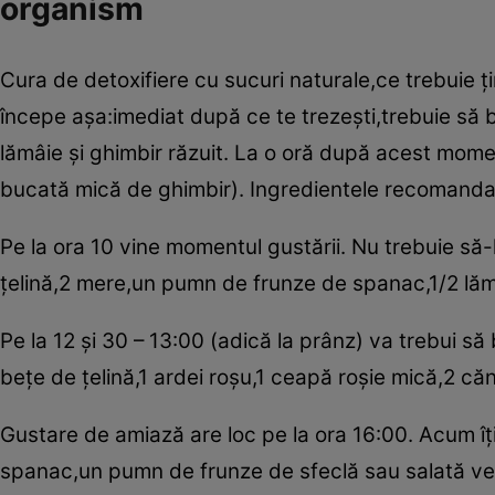
organism
Cura de detoxifiere cu sucuri naturale,ce trebuie ţ
începe aşa:imediat după ce te trezeşti,trebuie s
lămâie şi ghimbir răzuit. La o oră după acest mome
bucată mică de ghimbir). Ingredientele recomandat
Pe la ora 10 vine momentul gustării. Nu trebuie să
ţelină,2 mere,un pumn de frunze de spanac,1/2 lă
Pe la 12 şi 30 – 13:00 (adică la prânz) va trebui să
beţe de ţelină,1 ardei roşu,1 ceapă roşie mică,2 căn
Gustare de amiază are loc pe la ora 16:00. Acum îţi
spanac,un pumn de frunze de sfeclă sau salată ver