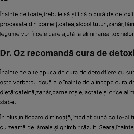
Înainte de toate,trebuie să ştii că o cură de detoxi
procesate din comerţ,cafea,alcool,tutun,zahăr,făin
legume vor fi cele care ajută la eliminarea toxinelor
Dr. Oz recomandă cura de detoxif
Înainte de a te apuca de cura de detoxifiere cu suc
este vorba:cu două zile înainte de a începe cura d
dietă:cafeină,zahăr,carne roşie,lactate şi orice al
slabe.
În plus,în fiecare dimineaţă,imediat după ce te-ai
cu zeamă de lămâie şi ghimbir răzuit. Seara,înaint