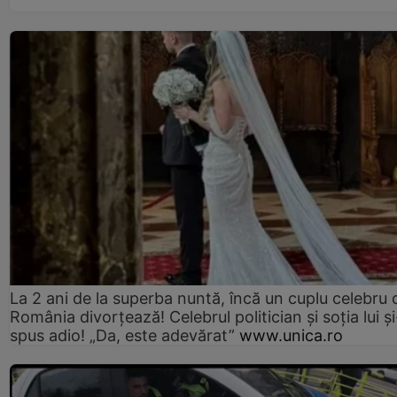
La 2 ani de la superba nuntă, încă un cuplu celebru 
România divorțează! Celebrul politician și soția lui ș
spus adio! „Da, este adevărat”
www.unica.ro