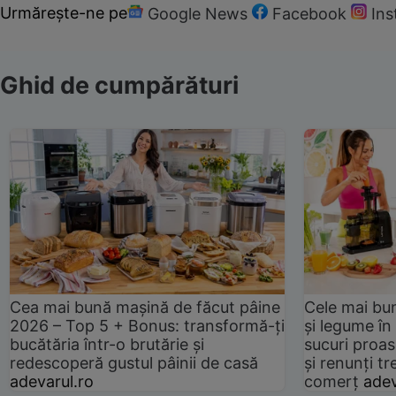
Urmărește-ne pe
Google News
Facebook
In
Ghid de cumpărături
Cea mai bună mașină de făcut pâine
Cele mai bu
2026 – Top 5 + Bonus: transformă-ți
și legume în
bucătăria într-o brutărie și
sucuri proas
redescoperă gustul pâinii de casă
și renunți tr
adevarul.ro
comerț
adev