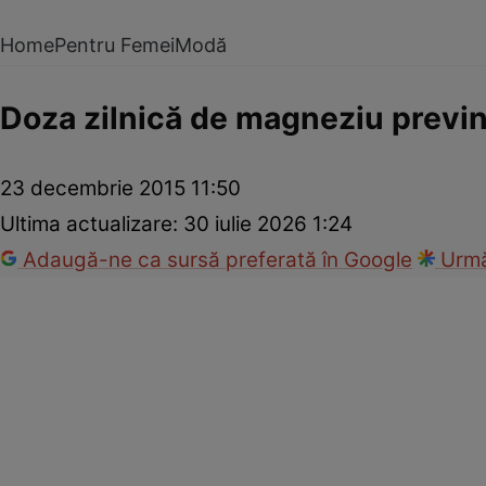
Home
Pentru Femei
Modă
Doza zilnică de magneziu previ
23 decembrie 2015 11:50
Ultima actualizare:
30 iulie 2026 1:24
Adaugă-ne ca sursă preferată în Google
Urmă