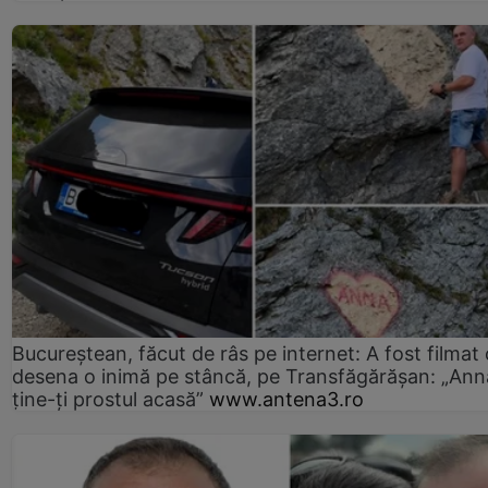
Bucureștean, făcut de râs pe internet: A fost filmat
desena o inimă pe stâncă, pe Transfăgărășan: „Ann
ține-ți prostul acasă”
www.antena3.ro