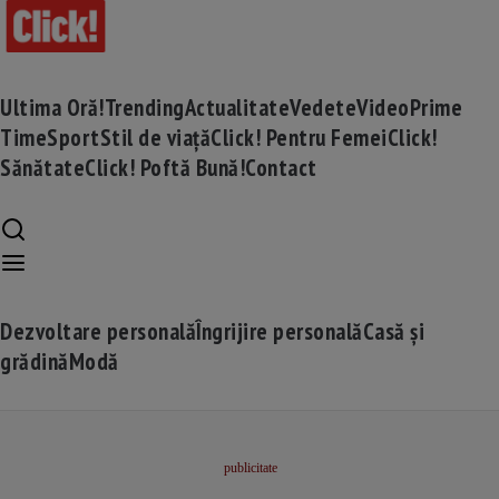
Ultima Oră!
Trending
Actualitate
Vedete
Video
Prime
Time
Sport
Stil de viață
Click! Pentru Femei
Click!
Sănătate
Click! Poftă Bună!
Contact
Dezvoltare personală
Îngrijire personală
Casă și
grădină
Modă