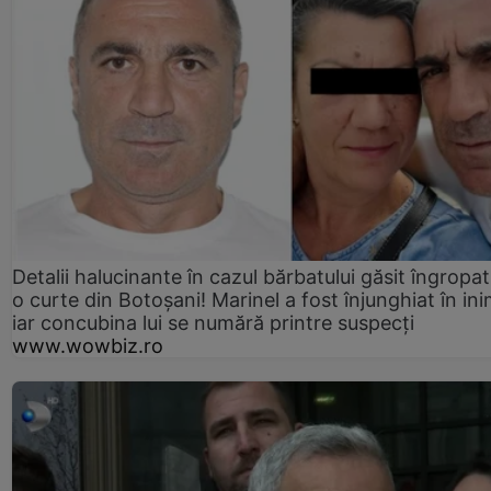
Detalii halucinante în cazul bărbatului găsit îngropat
o curte din Botoșani! Marinel a fost înjunghiat în ini
iar concubina lui se numără printre suspecți
www.wowbiz.ro