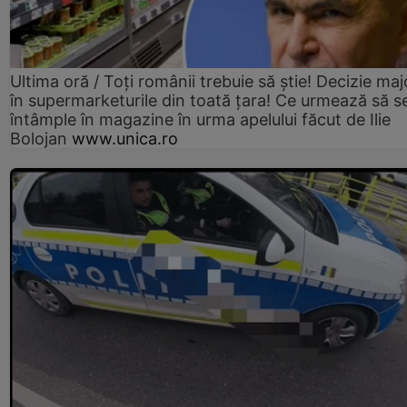
Ultima oră / Toți românii trebuie să știe! Decizie maj
în supermarketurile din toată țara! Ce urmează să s
întâmple în magazine în urma apelului făcut de Ilie
Bolojan
www.unica.ro