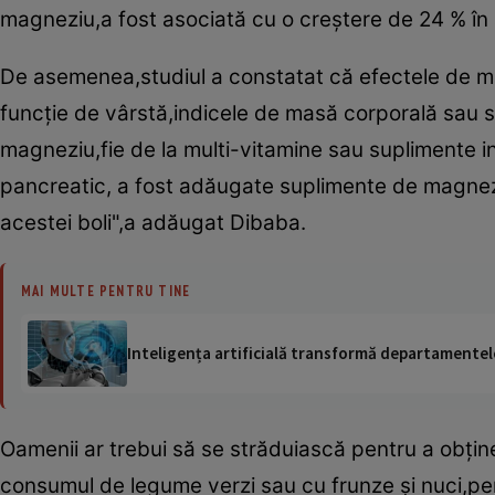
magneziu,a fost asociată cu o creştere de 24 % în
De asemenea,studiul a constatat că efectele de ma
funcţie de vârstă,indicele de masă corporală sau se
magneziu,fie de la multi-vitamine sau suplimente in
pancreatic, a fost adăugate suplimente de magneziu
acestei boli",a adăugat Dibaba.
MAI MULTE PENTRU TINE
Inteligența artificială transformă departamentele
Oamenii ar trebui să se străduiască pentru a obţin
consumul de legume verzi sau cu frunze şi nuci,pen