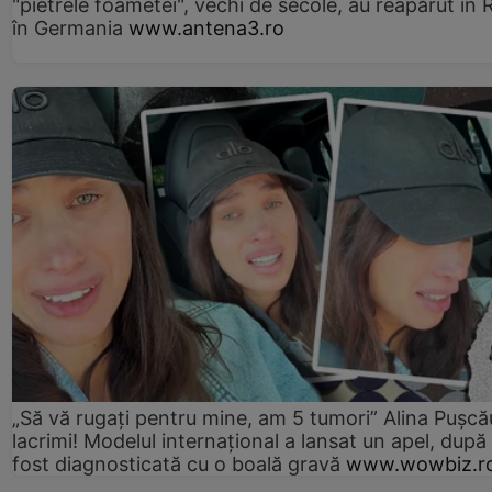
"pietrele foametei", vechi de secole, au reapărut în R
în Germania
www.antena3.ro
„Să vă rugați pentru mine, am 5 tumori” Alina Pușcău
lacrimi! Modelul internațional a lansat un apel, după
fost diagnosticată cu o boală gravă
www.wowbiz.r