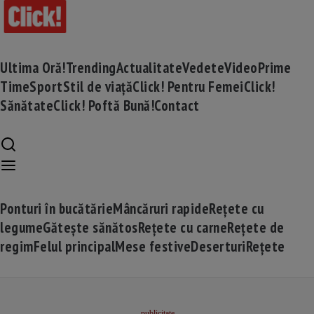
Ultima Oră!
Trending
Actualitate
Vedete
Video
Prime
Time
Sport
Stil de viață
Click! Pentru Femei
Click!
Sănătate
Click! Poftă Bună!
Contact
Ponturi în bucătărie
Mâncăruri rapide
Rețete cu
legume
Gătește sănătos
Rețete cu carne
Rețete de
regim
Felul principal
Mese festive
Deserturi
Rețete