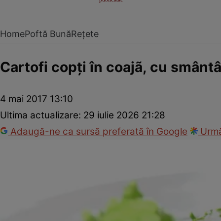
Home
Poftă Bună
Rețete
Cartofi copţi în coajã, cu smântâ
4 mai 2017 13:10
Ultima actualizare:
29 iulie 2026 21:28
Adaugă-ne ca sursă preferată în Google
Urmă