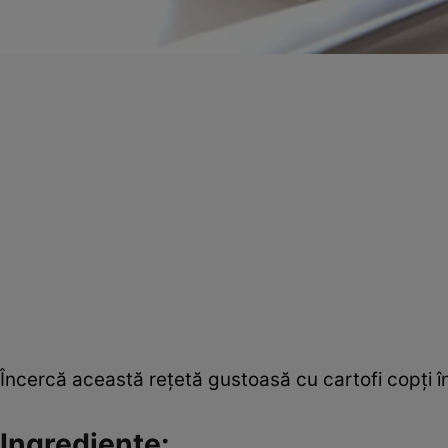
Încercă această reţetă gustoasă cu cartofi copţi î
Ingrediente: