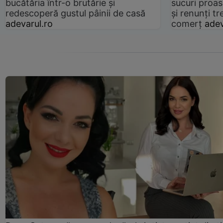
bucătăria într-o brutărie și
sucuri proas
redescoperă gustul pâinii de casă
și renunți tr
adevarul.ro
comerț
adev