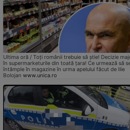
Ultima oră / Toți românii trebuie să știe! Decizie maj
în supermarketurile din toată țara! Ce urmează să s
întâmple în magazine în urma apelului făcut de Ilie
Bolojan
www.unica.ro