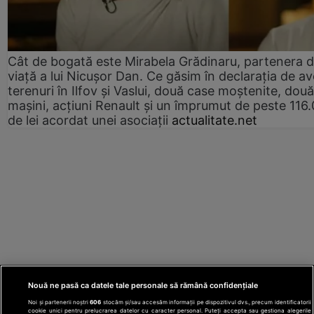
Cât de bogată este Mirabela Grădinaru, partenera 
viață a lui Nicușor Dan. Ce găsim în declarația de av
terenuri în Ilfov și Vaslui, două case moștenite, două
mașini, acțiuni Renault și un împrumut de peste 116
de lei acordat unei asociații
actualitate.net
Nouă ne pasă ca datele tale personale să rămână confidențiale
Noi și partenerii noștri
606
stocăm și/sau accesăm informații pe dispozitivul dvs., precum identificatorii
cookie unici pentru prelucrarea datelor cu caracter personal. Puteți accepta sau gestiona alegerile