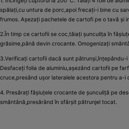
1. Încingeţi cuptorul la 200°C. Tăiaţi 4 folii de alu
spălaţi,cu untura de porc,apoi frecaţi-i bine cu sare 
frumos. Aşezaţi pachetele de cartofi pe o tavă şi 
2.În timp ce cartofii se coc,tăiaţi şunculiţa în fâşiu
grăsime,până devin crocante. Omogenizaţi smântân
3.Verificaţi cartofii dacă sunt pătrunşi,înţepându-
Desfaceţi folia de aluminiu,aşezând cartofii pe farfu
cruce,presând uşor lateralele acestora pentru a-i
4. Presăraţi fâşiuţele crocante de şunculiţă pe desc
smântână,presărând în sfârşit pătrunjel tocat.