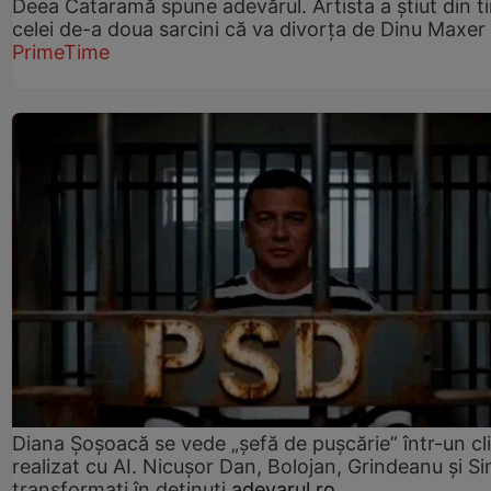
Deea Cataramă spune adevărul. Artista a știut din t
celei de-a doua sarcini că va divorța de Dinu Maxer
PrimeTime
Diana Șoșoacă se vede „șefă de pușcărie” într-un cl
realizat cu AI. Nicușor Dan, Bolojan, Grindeanu și Si
transformați în deținuți
adevarul.ro