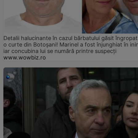
Detalii halucinante în cazul bărbatului găsit îngropat
o curte din Botoșani! Marinel a fost înjunghiat în ini
iar concubina lui se numără printre suspecți
www.wowbiz.ro