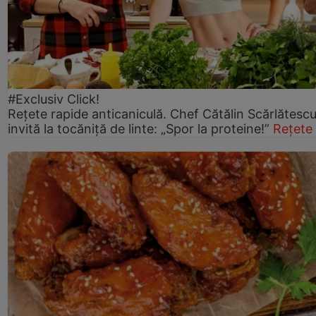
#Exclusiv Click!
Rețete rapide anticaniculă. Chef Cătălin Scărlătesc
invită la tocăniță de linte: „Spor la proteine!”
Rețete