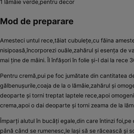
1 lămâie verde,pentru decor
Mod de preparare
Amesteci untul rece,tăiat cubuleţe,cu făina amest
nisipoasă,încorporezi ouăle,zahărul şi esenţa de v
mai ţine de mâini. Îl înfăşori în folie şi-l dai la rece
Pentru cremă,pui pe foc jumătate din cantitatea d
gălbenuşurile,coaja de la o lămâie,zahărul şi omoge
deoparte şi torni treptat laptele rece,apoi omogen
crema,apoi o dai deoparte şi torni zeama de la lăm
Împarţi alutul în bucăţi egale,din care întinzi foi,p
până când se rumenesc,le laşi să se răcească şi sco