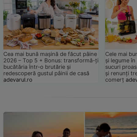
Cea mai bună mașină de făcut pâine
Cele mai bu
2026 – Top 5 + Bonus: transformă-ți
și legume în
bucătăria într-o brutărie și
sucuri proas
redescoperă gustul pâinii de casă
și renunți tr
adevarul.ro
comerț
adev