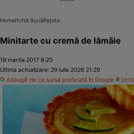
Home
Poftă Bună
Rețete
Minitarte cu cremă de lămâie
19 martie 2017 8:20
Ultima actualizare:
29 iulie 2026 21:29
Adaugă-ne ca sursă preferată în Google
Urmă