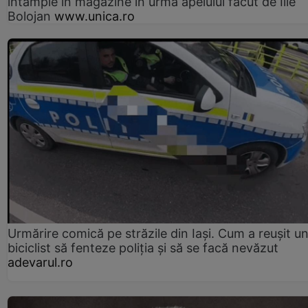
întâmple în magazine în urma apelului făcut de Ilie
Bolojan
www.unica.ro
Urmărire comică pe străzile din Iași. Cum a reușit u
biciclist să fenteze poliția și să se facă nevăzut
adevarul.ro