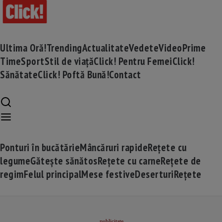
Ultima Oră!
Trending
Actualitate
Vedete
Video
Prime
Time
Sport
Stil de viață
Click! Pentru Femei
Click!
Sănătate
Click! Poftă Bună!
Contact
Ponturi în bucătărie
Mâncăruri rapide
Rețete cu
legume
Gătește sănătos
Rețete cu carne
Rețete de
regim
Felul principal
Mese festive
Deserturi
Rețete