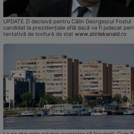
UPDATE Zi decisivă pentru Călin Georgescu! Fostul
candidat la prezidențiale află dacă va fi judecat pen
tentativă de lovitură de stat
www.stirilekanald.ro
La ce etaj este cel mai avantajos să locuiești. Cum îț