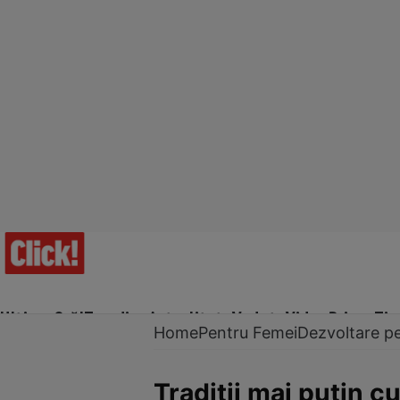
Ultima Oră!
Trending
Actualitate
Vedete
Video
Prime Ti
Home
Pentru Femei
Dezvoltare p
Tradiţii mai puţin 