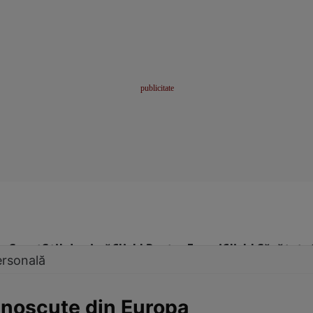
me
Sport
Stil de viață
Click! Pentru Femei
Click! Sănătate
ersonală
cunoscute din Europa