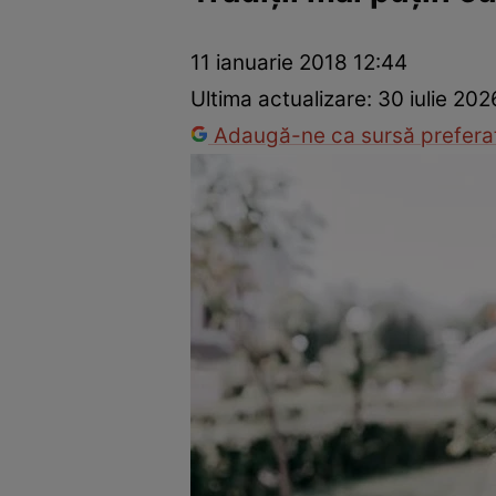
Dezvoltare personală
Îngrijire personală
Casă și grădină
11 ianuarie 2018 12:44
Ultima actualizare:
30 iulie 202
Adaugă-ne ca sursă preferat