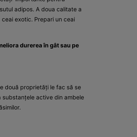
esutul adipos. A doua calitate a
 ceai exotic. Prepari un ceai
meliora durerea în gât sau pe
e două proprietăţi le fac să se
a substanţele active din ambele
similor.