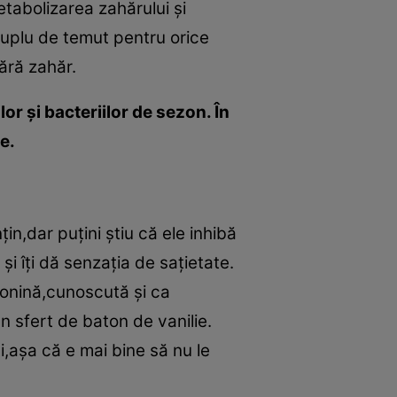
tabolizarea zahărului şi
cuplu de temut pentru orice
ără zahăr.
lor şi bacteriilor de sezon. În
e.
n,dar puţini ştiu că ele inhibă
i îţi dă senzaţia de saţietate.
otonină,cunoscută şi ca
un sfert de baton de vanilie.
i,aşa că e mai bine să nu le