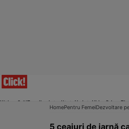
Ultima Oră!
Trending
Actualitate
Vedete
Video
Prime Ti
Home
Pentru Femei
Dezvoltare p
5 ceaiuri de iarnă 