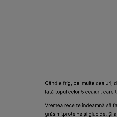
Când e frig, bei multe ceaiuri, da
Iată topul celor 5 ceaiuri, care 
Vremea rece te îndeamnă să fac
grăsimi,proteine şi glucide. Şi