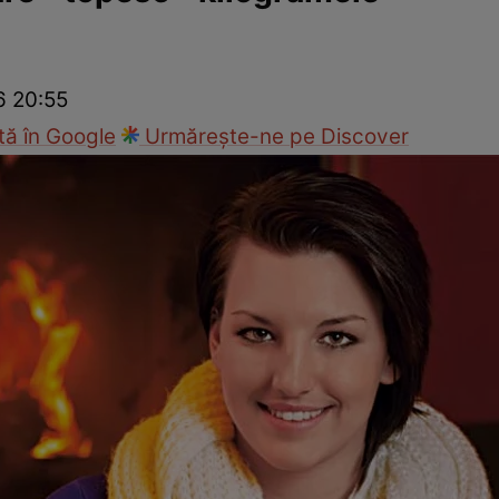
Modă
6 20:55
ă în Google
Urmărește-ne pe Discover