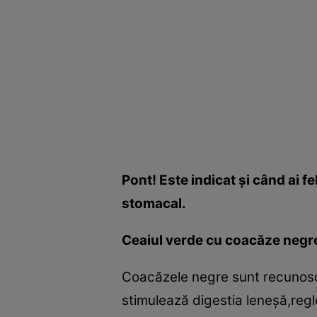
Pont! Este indicat şi când ai f
stomacal.
Ceaiul verde cu coacăze negre
Coacăzele negre sunt recunoscu
stimulează digestia leneşă,regle