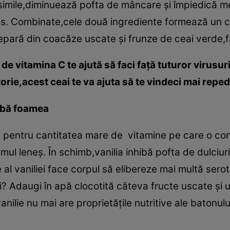
simile,diminuează pofta de mâncare şi împiedică me
pos. Combinate,cele două ingrediente formează un 
epară din coacăze uscate şi frunze de ceai verde,f
de vitamina C te ajută să faci faţă tuturor virusuri
torie,acest ceai te va ajuta să te vindeci mai reped
hibă foamea
 pentru cantitatea mare de vitamine pe care o conţi
l leneş. În schimb,vanilia inhibă pofta de dulciuri ş
e al vaniliei face corpul să elibereze mai multă ser
ri? Adaugi în apă clocotită câteva fructe uscate şi 
nilie nu mai are proprietăţile nutritive ale batonulu