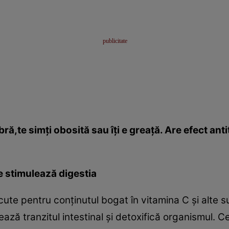
ebră,te simţi obosită sau îţi e greaţă. Are efect an
 stimulează digestia
te pentru conţinutul bogat în vitamina C şi alte s
ază tranzitul intestinal şi detoxifică organismul. Cea