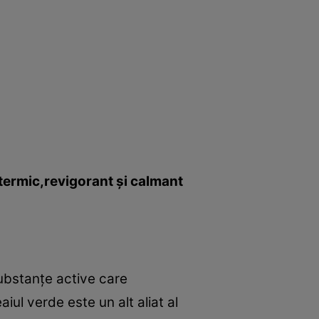
titermic,revigorant şi calmant
ubstanţe active care
iul verde este un alt aliat al