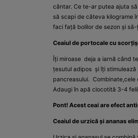
cântar. Ce te-ar putea ajuta să-
să scapi de câteva kilograme în
faci faţă bolilor de sezon şi să-
Ceaiul de portocale cu scorţi
Îţi miroase deja a iarnă când t
ţesutul adipos şi îţi stimulează
pancreasului. Combinate,cele do
Adaugi în apă clocotită 3-4 feli
Pont! Acest ceai are efect anti
Ceaiul de urzică şi ananas eli
Urzica şi ananasul se combină 