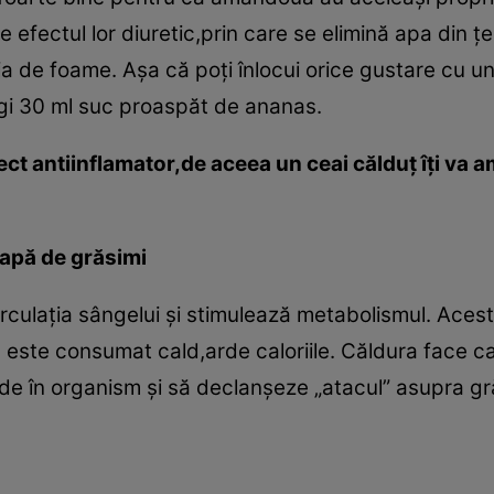
 efectul lor diuretic,prin care se elimină apa din ţ
ia de foame. Aşa că poţi înlocui orice gustare cu un
ugi 30 ml suc proaspăt de ananas.
ect antiinflamator,de aceea un ceai călduţ îţi va a
capă de grăsimi
irculaţia sângelui şi stimulează metabolismul. Acest
 este consumat cald,arde caloriile. Căldura face c
e în organism şi să declanşeze „atacul” asupra gră