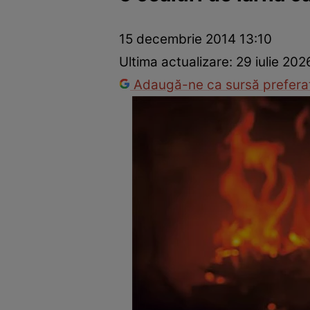
Dezvoltare personală
Îngrijire personală
Casă și grădină
15 decembrie 2014 13:10
Ultima actualizare:
29 iulie 202
Adaugă-ne ca sursă preferat