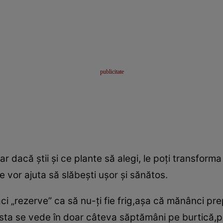
r dacă ştii şi ce plante să alegi, le poţi transforma î
te vor ajuta să slăbeşti uşor şi sănătos.
i „rezerve” ca să nu-ţi fie frig,aşa că mănânci pr
 asta se vede în doar câteva săptămâni pe burtică,p