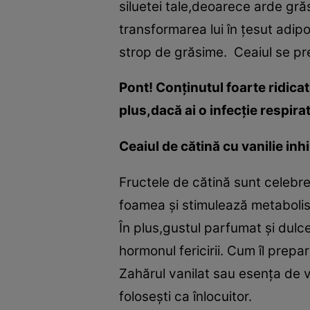
siluetei tale,deoarece arde gră
transformarea lui în ţesut adi
strop de grăsime. Ceaiul se pr
Pont! Conţinutul foarte ridicat 
plus,dacă ai o infecţie respira
Ceaiul de cătină cu vanilie in
Fructele de cătină sunt celebre
foamea şi stimulează metabolismu
În plus,gustul parfumat şi dulc
hormonul fericirii. Cum îl prepa
Zahărul vanilat sau esenţa de va
foloseşti ca înlocuitor.