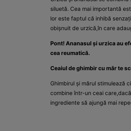
siluetă. Cea mai importantă este
lor este faptul că inhibă senzaţ
obişnuit de urzică,în care ada
Pont! Ananasul şi urzica au ef
cea reumatică.
Ceaiul de ghimbir cu măr te s
Ghimbirul şi mărul stimulează c
combine într-un ceai care,dacă
ingrediente să ajungă mai reped