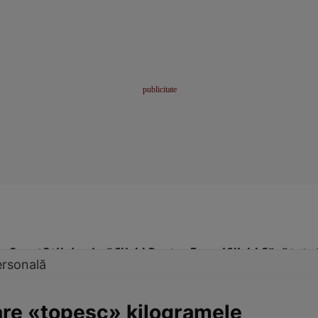
me
Sport
Stil de viață
Click! Pentru Femei
Click! Sănătate
ersonală
care «topesc» kilogramele