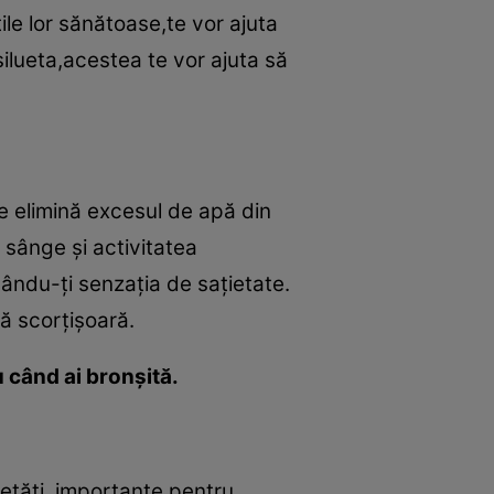
ile lor sănătoase,te vor ajuta
ilueta,acestea te vor ajuta să
!
le elimină excesul de apă din
n sânge şi activitatea
ându-ţi senzaţia de saţietate.
nă scorţişoară.
u când ai bronşită.
ietăţi importante pentru