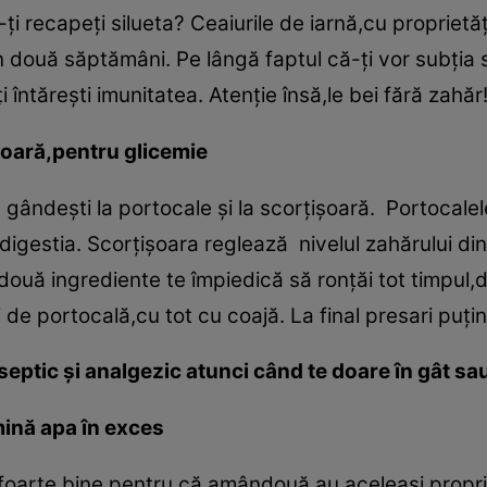
ţi recapeţi silueta? Ceaiurile de iarnă,cu proprietăţ
 două săptămâni. Pe lângă faptul că-ţi vor subţia s
ţi întăreşti imunitatea. Atenţie însă,le bei fără zahăr
şoară,pentru glicemie
e gândeşti la portocale şi la scorţişoară. Portocale
 digestia. Scorţişoara reglează nivelul zahărului di
uă ingrediente te împiedică să ronţăi tot timpul,d
i de portocală,cu tot cu coajă. La final presari puţi
septic şi analgezic atunci când te doare în gât sa
mină apa în exces
foarte bine pentru că amândouă au aceleaşi propr