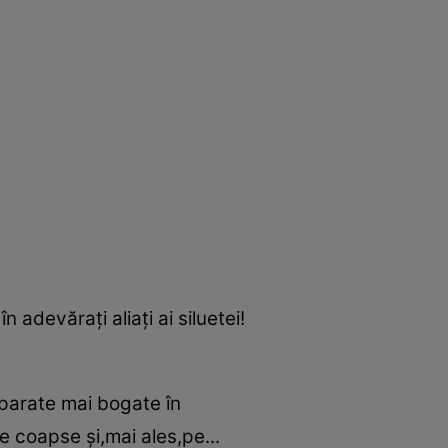
n adevăraţi aliaţi ai siluetei!
eparate mai bogate în
e coapse şi,mai ales,pe...