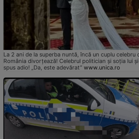
La 2 ani de la superba nuntă, încă un cuplu celebru 
România divorțează! Celebrul politician și soția lui ș
spus adio! „Da, este adevărat”
www.unica.ro