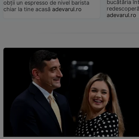
bucătăria înt
obții un espresso de nivel barista
redescoperă 
chiar la tine acasă
adevarul.ro
adevarul.ro