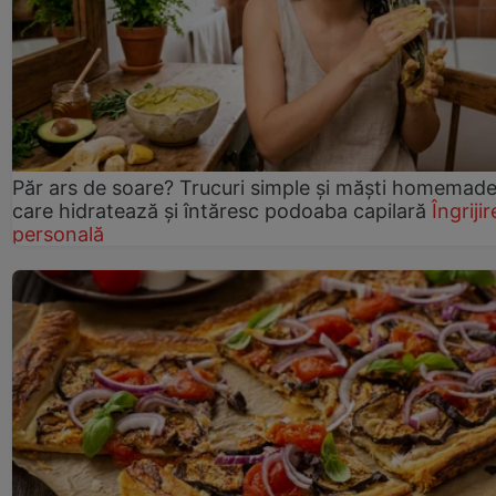
Păr ars de soare? Trucuri simple și măști homemad
care hidratează și întăresc podoaba capilară
Îngrijir
personală