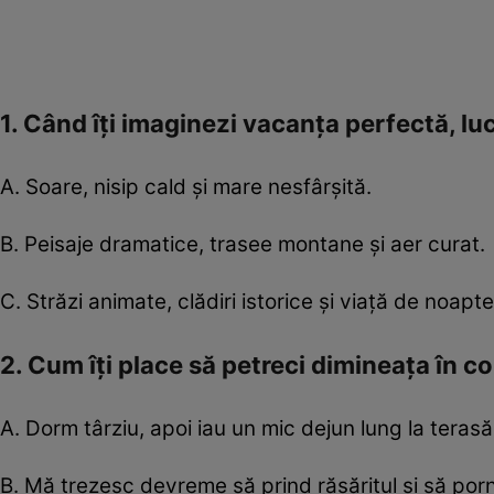
1. Când îți imaginezi vacanța perfectă, lucr
A. Soare, nisip cald și mare nesfârșită.
B. Peisaje dramatice, trasee montane și aer curat.
C. Străzi animate, clădiri istorice și viață de noapte
2. Cum îți place să petreci dimineața în c
A. Dorm târziu, apoi iau un mic dejun lung la teras
B. Mă trezesc devreme să prind răsăritul și să por