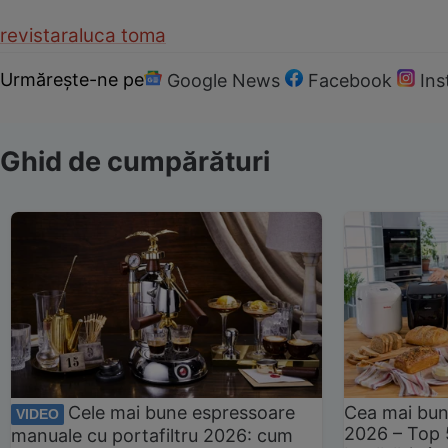
revista
raluca toma
Urmărește-ne pe
Google News
Facebook
In
Ghid de cumpărături
Cele mai bune espressoare
Cea mai bun
VIDEO
2026 – Top 
manuale cu portafiltru 2026: cum