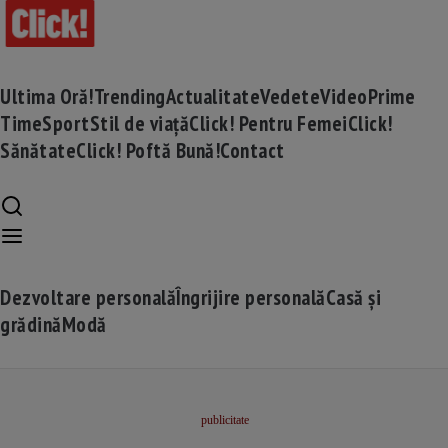
Ultima Oră!
Trending
Actualitate
Vedete
Video
Prime
Time
Sport
Stil de viață
Click! Pentru Femei
Click!
Sănătate
Click! Poftă Bună!
Contact
Dezvoltare personală
Îngrijire personală
Casă și
grădină
Modă