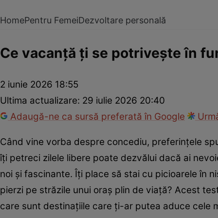
Home
Pentru Femei
Dezvoltare personală
Ce vacanță ți se potrivește în fun
2 iunie 2026 18:55
Ultima actualizare:
29 iulie 2026 20:40
Adaugă-ne ca sursă preferată în Google
Urmă
Când vine vorba despre concediu, preferințele spu
îți petreci zilele libere poate dezvălui dacă ai nev
noi și fascinante. Îți place să stai cu picioarele în 
pierzi pe străzile unui oraș plin de viață? Acest tes
care sunt destinațiile care ți-ar putea aduce cele 