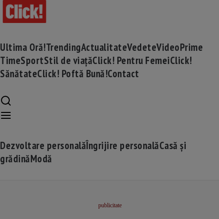
Ultima Oră!
Trending
Actualitate
Vedete
Video
Prime
Time
Sport
Stil de viață
Click! Pentru Femei
Click!
Sănătate
Click! Poftă Bună!
Contact
Dezvoltare personală
Îngrijire personală
Casă și
grădină
Modă