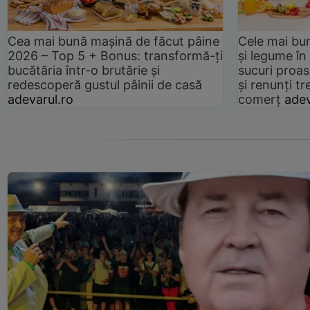
Cea mai bună mașină de făcut pâine
Cele mai bu
2026 – Top 5 + Bonus: transformă-ți
și legume în
bucătăria într-o brutărie și
sucuri proas
redescoperă gustul pâinii de casă
și renunți tr
adevarul.ro
comerț
adev