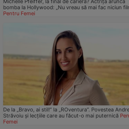
Michelle Pfeiffer, la final de carieră? Actrița aruncă
bomba la Hollywood: „Nu vreau să mai fac niciun fil
Pentru Femei
De la „Bravo, ai stil!” la „ROventura”. Povestea Andr
Străvoiu și lecțiile care au făcut-o mai puternică
Pen
Femei