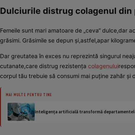
Dulciurile distrug colagenul din 
Femeile sunt mari amatoare de „ceva“ dulce,dar ace
grăsimi. Grăsimile se depun şi,astfel,apar kilogram
Dar greutatea în exces nu reprezintă singurul neajun
cutanate,care distrug rezistenţa
colagenului
respon
corpul tău trebuie să consumi mai puţine zahăr şi du
MAI MULTE PENTRU TINE
Inteligența artificială transformă departamentele