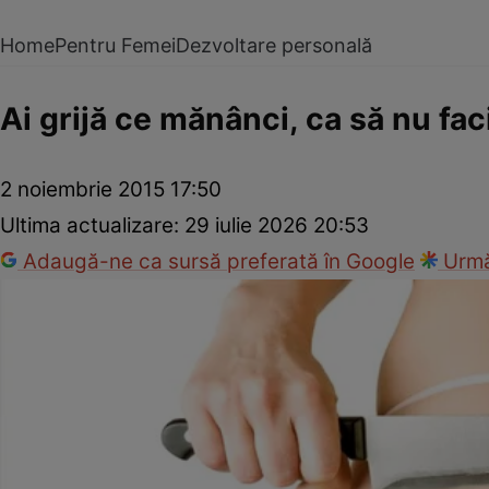
Home
Pentru Femei
Dezvoltare personală
Ai grijă ce mănânci, ca să nu faci
2 noiembrie 2015 17:50
Ultima actualizare:
29 iulie 2026 20:53
Adaugă-ne ca sursă preferată în Google
Urmă