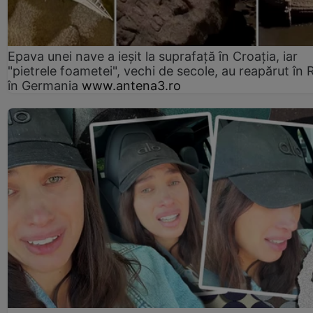
Epava unei nave a ieșit la suprafață în Croația, iar
"pietrele foametei", vechi de secole, au reapărut în R
în Germania
www.antena3.ro