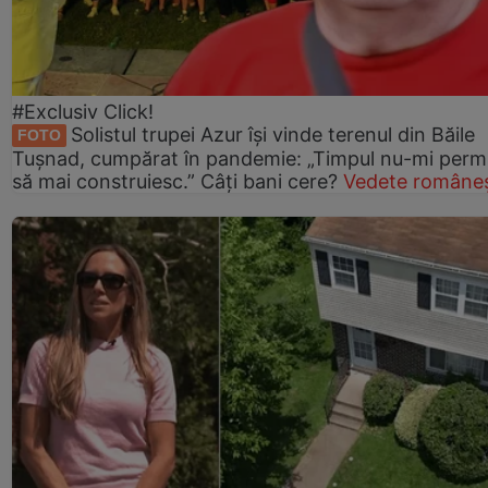
#Exclusiv Click!
Solistul trupei Azur își vinde terenul din Băile
FOTO
Tușnad, cumpărat în pandemie: „Timpul nu-mi perm
să mai construiesc.” Câți bani cere?
Vedete româneș