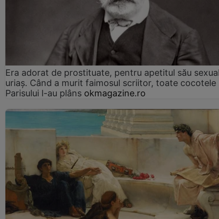
Era adorat de prostituate, pentru apetitul său sexua
uriaș. Când a murit faimosul scriitor, toate cocotele
Parisului l-au plâns
okmagazine.ro