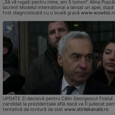
„Să vă rugați pentru mine, am 5 tumori” Alina Pușcău
lacrimi! Modelul internațional a lansat un apel, după
fost diagnosticată cu o boală gravă
www.wowbiz.r
UPDATE Zi decisivă pentru Călin Georgescu! Fostul
candidat la prezidențiale află dacă va fi judecat pen
tentativă de lovitură de stat
www.stirilekanald.ro