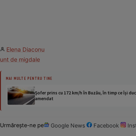
Elena Diaconu
unt de migdale
MAI MULTE PENTRU TINE
Șofer prins cu 172 km/h în Buzău, în timp ce își duc
amendat
Urmărește-ne pe
Google News
Facebook
In