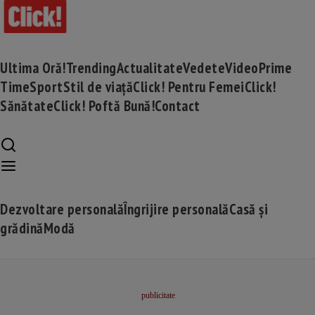
Ultima Oră!
Trending
Actualitate
Vedete
Video
Prime
Time
Sport
Stil de viață
Click! Pentru Femei
Click!
Sănătate
Click! Poftă Bună!
Contact
Dezvoltare personală
Îngrijire personală
Casă și
grădină
Modă