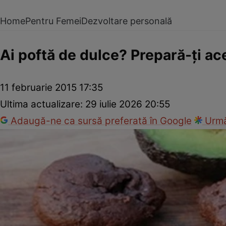
Home
Pentru Femei
Dezvoltare personală
Ai poftă de dulce? Prepară-ţi aces
11 februarie 2015 17:35
Ultima actualizare:
29 iulie 2026 20:55
Adaugă-ne ca sursă preferată în Google
Urmă