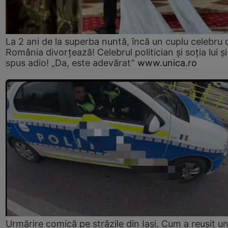
La 2 ani de la superba nuntă, încă un cuplu celebru 
România divorțează! Celebrul politician și soția lui ș
spus adio! „Da, este adevărat”
www.unica.ro
Urmărire comică pe străzile din Iași. Cum a reușit u