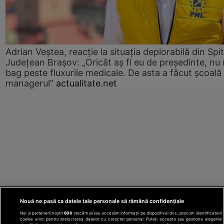
Adrian Veștea, reacție la situația deplorabilă din Spit
Județean Brașov: „Oricât aș fi eu de președinte, nu
bag peste fluxurile medicale. De asta a făcut școală
managerul”
actualitate.net
Nouă ne pasă ca datele tale personale să rămână confidențiale
Noi și partenerii noștri
606
stocăm și/sau accesăm informații pe dispozitivul dvs., precum identificatorii
cookie unici pentru prelucrarea datelor cu caracter personal. Puteți accepta sau gestiona alegerile