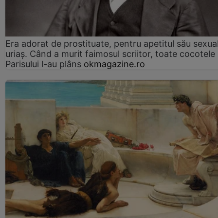
Era adorat de prostituate, pentru apetitul său sexua
uriaș. Când a murit faimosul scriitor, toate cocotele
Parisului l-au plâns
okmagazine.ro