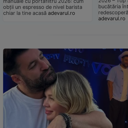
2026 – Top 
manuale cu portafiltru 2026: cum
bucătăria înt
obții un espresso de nivel barista
redescoperă 
chiar la tine acasă
adevarul.ro
adevarul.ro