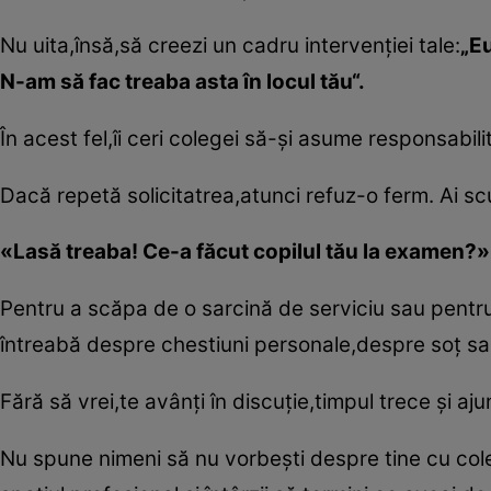
Nu uita,însă,să creezi un cadru intervenţiei tale:
„Eu
N-am să fac treaba asta în locul tău“.
În acest fel,îi ceri colegei să-şi asume responsabil
Dacă repetă solicitatrea,atunci refuz-o ferm. Ai scu
«Lasă treaba! Ce-a făcut copilul tău la examen?»
Pentru a scăpa de o sarcină de serviciu sau pentr
întreabă despre chestiuni personale,despre soţ sa
Fără să vrei,te avânţi în discuţie,timpul trece şi aj
Nu spune nimeni să nu vorbeşti despre tine cu cole