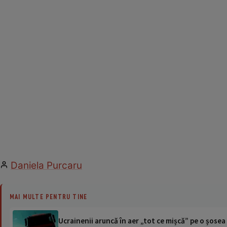
Daniela Purcaru
MAI MULTE PENTRU TINE
Ucrainenii aruncă în aer „tot ce mișcă” pe o șose