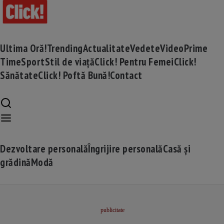
Ultima Oră!
Trending
Actualitate
Vedete
Video
Prime
Time
Sport
Stil de viață
Click! Pentru Femei
Click!
Sănătate
Click! Poftă Bună!
Contact
Dezvoltare personală
Îngrijire personală
Casă și
grădină
Modă