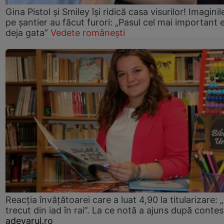
Gina Pistol și Smiley își ridică casa visurilor! Imaginil
pe șantier au făcut furori: „Pasul cel mai important 
deja gata”
Vedete românești
Reacția învățătoarei care a luat 4,90 la titularizare:
trecut din iad în rai”. La ce notă a ajuns după contes
adevarul.ro