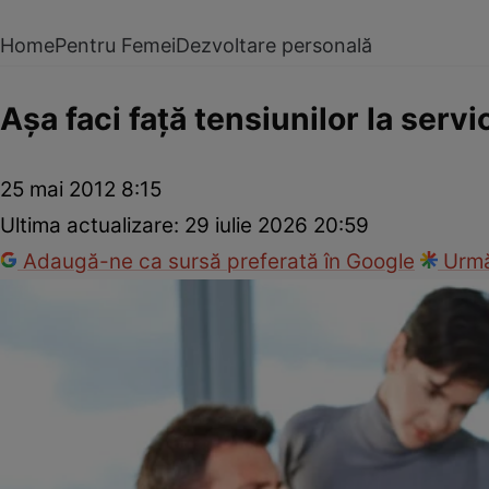
Home
Pentru Femei
Dezvoltare personală
Aşa faci faţă tensiunilor la servi
25 mai 2012 8:15
Ultima actualizare:
29 iulie 2026 20:59
Adaugă-ne ca sursă preferată în Google
Urmă