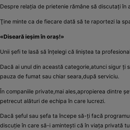
Despre relaţia de prietenie rămâne să discutaţi în a
Ţine minte ca de fiecare dată să te raportezi la spaţ
«Diseară ieşim în oraş!»
Unii şefi te lasă să înţelegi că liniştea ta profesi
Dacă ai unul din această categorie,atunci sigur ţi 
pauza de fumat sau chiar seara,după serviciu.
În companiile private,mai ales,apropierea dintre şefi 
petrecut alături de echipa în care lucrezi.
Dacă şeful sau şefa ta începe să-ţi facă programul
discuţie în care să-i aminteşti că în viaţa privată tu