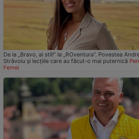
De la „Bravo, ai stil!” la „ROventura”. Povestea Andr
Străvoiu și lecțiile care au făcut-o mai puternică
Pen
Femei