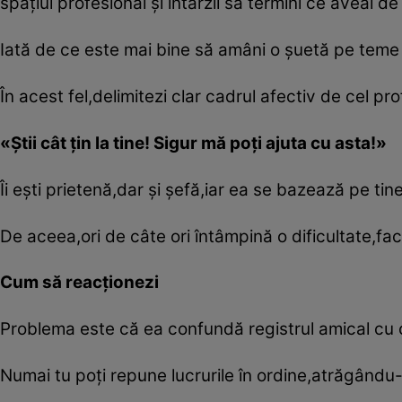
spaţiul profesional şi întârzii să termini ce aveai d
Iată de ce este mai bine să amâni o şuetă pe tem
În acest fel,delimitezi clar cadrul afectiv de cel pro
«Ştii cât ţin la tine! Sigur mă poţi ajuta cu asta!»
Îi eşti prietenă,dar şi şefă,iar ea se bazează pe tin
De aceea,ori de câte ori întâmpină o dificultate,fac
Cum să reacţionezi
Problema este că ea confundă registrul amical cu c
Numai tu poţi repune lucrurile în ordine,atrăgându-i