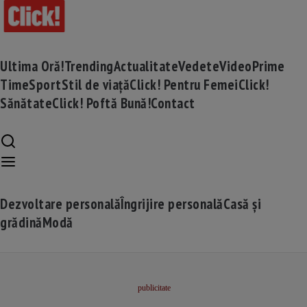
Ultima Oră!
Trending
Actualitate
Vedete
Video
Prime
Time
Sport
Stil de viață
Click! Pentru Femei
Click!
Sănătate
Click! Poftă Bună!
Contact
Dezvoltare personală
Îngrijire personală
Casă și
grădină
Modă