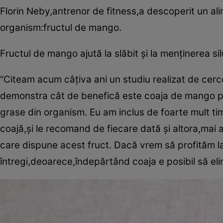
Florin Neby,antrenor de fitness,a descoperit un a
organism:fructul de mango.
Fructul de mango ajută la slăbit şi la menţinerea s
“Citeam acum câţiva ani un studiu realizat de cercet
demonstra cât de benefică este coaja de mango pe
grase din organism. Eu am inclus de foarte mult 
coajă,şi le recomand de fiecare dată şi altora,mai 
care dispune acest fruct. Dacă vrem să profităm 
întregi,deoarece,îndepărtând coaja e posibil să el