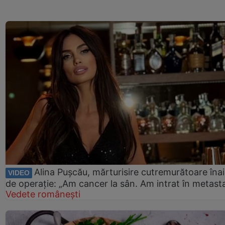
Alina Pușcău, mărturisire cutremurătoare îna
VIDEO
de operație: „Am cancer la sân. Am intrat în metast
Vedete românești