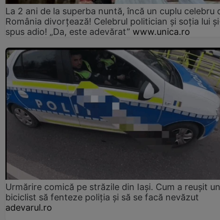
La 2 ani de la superba nuntă, încă un cuplu celebru 
România divorțează! Celebrul politician și soția lui ș
spus adio! „Da, este adevărat”
www.unica.ro
Urmărire comică pe străzile din Iași. Cum a reușit u
biciclist să fenteze poliția și să se facă nevăzut
adevarul.ro