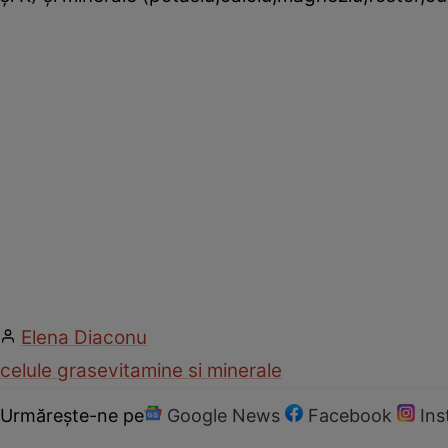
Elena Diaconu
celule grase
vitamine si minerale
Urmărește-ne pe
Google News
Facebook
In