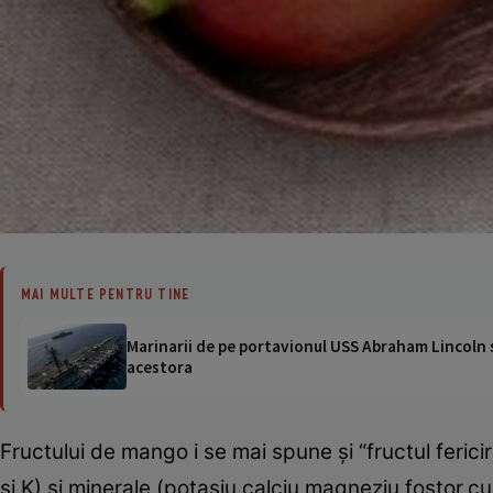
MAI MULTE PENTRU TINE
Marinarii de pe portavionul USS Abraham Lincoln su
acestora
Fructului de mango i se mai spune şi “fructul feric
şi K) şi minerale (potasiu,calciu,magneziu,fostor,cu