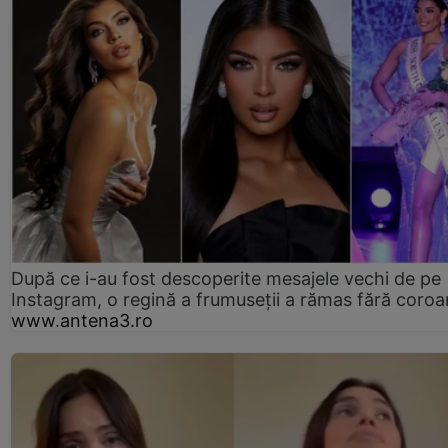
După ce i-au fost descoperite mesajele vechi de pe
Instagram, o regină a frumuseții a rămas fără coro
www.antena3.ro