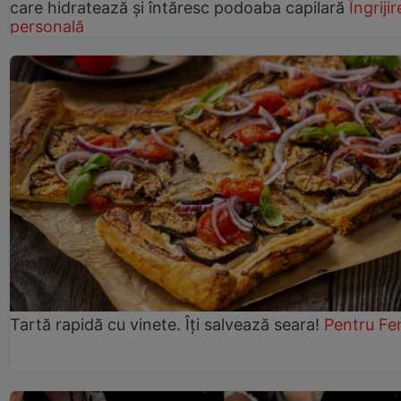
care hidratează și întăresc podoaba capilară
Îngrijir
personală
Tartă rapidă cu vinete. Îți salvează seara!
Pentru Fe