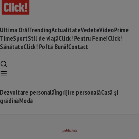
Ultima Oră!
Trending
Actualitate
Vedete
Video
Prime
Time
Sport
Stil de viață
Click! Pentru Femei
Click!
Sănătate
Click! Poftă Bună!
Contact
Dezvoltare personală
Îngrijire personală
Casă și
grădină
Modă