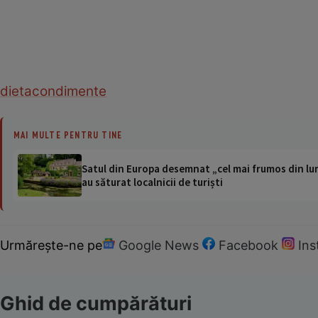
dieta
condimente
MAI MULTE PENTRU TINE
Satul din Europa desemnat „cel mai frumos din lum
au săturat localnicii de turiști
Urmărește-ne pe
Google News
Facebook
In
Ghid de cumpărături