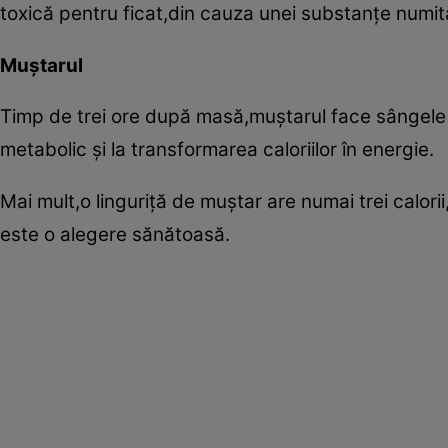
toxică pentru ficat,din cauza unei substanţe numi
Muştarul
Timp de trei ore după masă,muştarul face sângele 
metabolic şi la transformarea caloriilor în energie.
Mai mult,o linguriţă de muştar are numai trei calor
este o alegere sănătoasă.