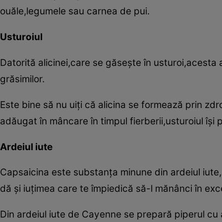
ouăle,legumele sau carnea de pui.
Usturoiul
Datorită alicinei,care se găseşte în usturoi,acesta
grăsimilor.
Este bine să nu uiţi că alicina se formează prin zd
adăugat în mâncare în timpul fierberii,usturoiul îşi p
Ardeiul iute
Capsaicina este substanţa minune din ardeiul iute,de
dă şi iuţimea care te împiedică să-l mănânci în exc
Din ardeiul iute de Cayenne se prepară piperul cu