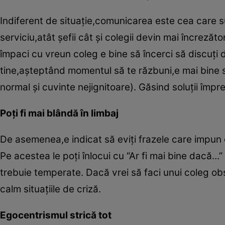
Indiferent de situaţie,comunicarea este cea care su
serviciu,atât şefii cât şi colegii devin mai încrezăt
împaci cu vreun coleg e bine să încerci să discuţi d
tine,aşteptând momentul să te răzbuni,e mai bine s
normal şi cuvinte nejignitoare). Găsind soluţii împre
Poţi fi mai blândă în limbaj
De asemenea,e indicat să eviţi frazele care impun o
Pe acestea le poţi înlocui cu “Ar fi mai bine dacă..
trebuie temperate. Dacă vrei să faci unui coleg ob
calm situaţiile de criză.
Egocentrismul strică tot