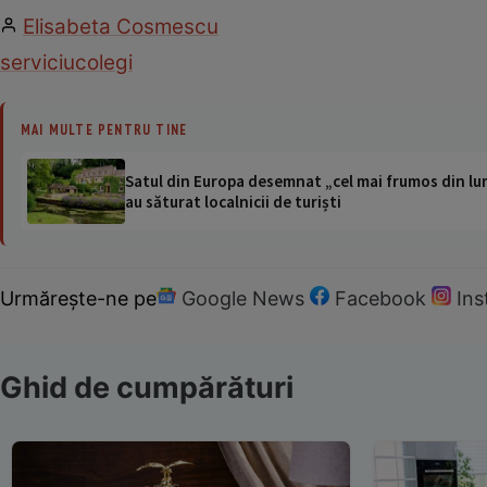
Elisabeta Cosmescu
serviciu
colegi
MAI MULTE PENTRU TINE
Satul din Europa desemnat „cel mai frumos din lum
au săturat localnicii de turiști
Urmărește-ne pe
Google News
Facebook
In
Ghid de cumpărături