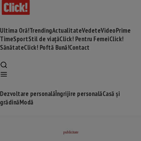
Ultima Oră!
Trending
Actualitate
Vedete
Video
Prime
Time
Sport
Stil de viață
Click! Pentru Femei
Click!
Sănătate
Click! Poftă Bună!
Contact
Dezvoltare personală
Îngrijire personală
Casă și
grădină
Modă