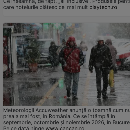
Ce înseamnă, de fapt, „all inclusive”. Produsele pent
care hotelurile plătesc cel mai mult
playtech.ro
Meteorologii Accuweather anunță o toamnă cum n
prea a mai fost, în România. Ce se întâmplă în
septembrie, octombrie și noiembrie 2026, în Bucureș
Pe ce dată ninge
www.cancan.ro