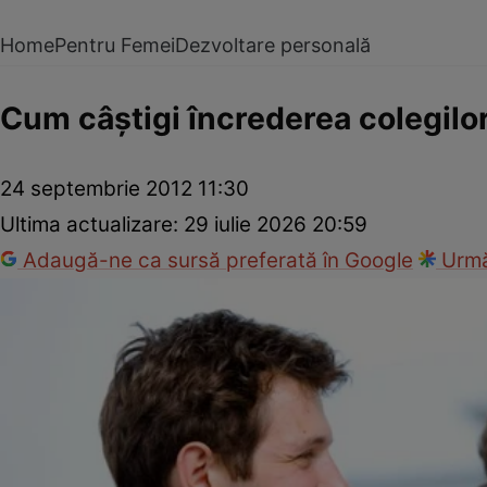
Home
Pentru Femei
Dezvoltare personală
Cum câştigi încrederea colegilo
24 septembrie 2012 11:30
Ultima actualizare:
29 iulie 2026 20:59
Adaugă-ne ca sursă preferată în Google
Urmă