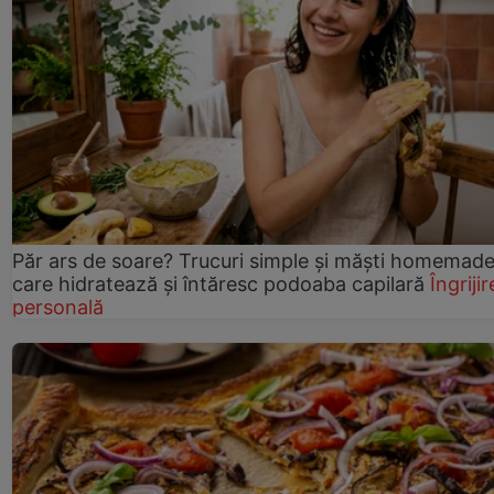
Păr ars de soare? Trucuri simple și măști homemad
care hidratează și întăresc podoaba capilară
Îngrijir
personală