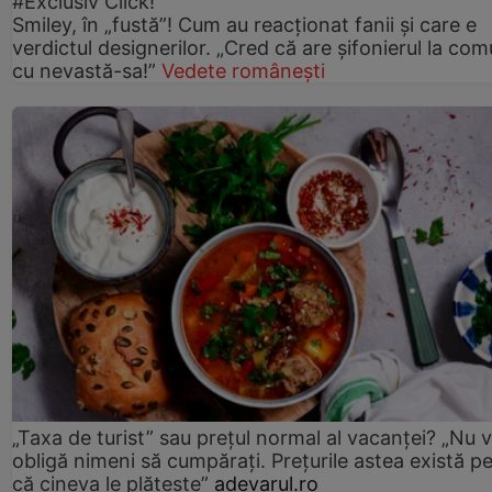
#Exclusiv Click!
Smiley, în „fustă”! Cum au reacționat fanii și care e
verdictul designerilor. „Cred că are șifonierul la co
cu nevastă-sa!”
Vedete românești
„Taxa de turist” sau prețul normal al vacanței? „Nu 
obligă nimeni să cumpărați. Prețurile astea există p
că cineva le plătește”
adevarul.ro