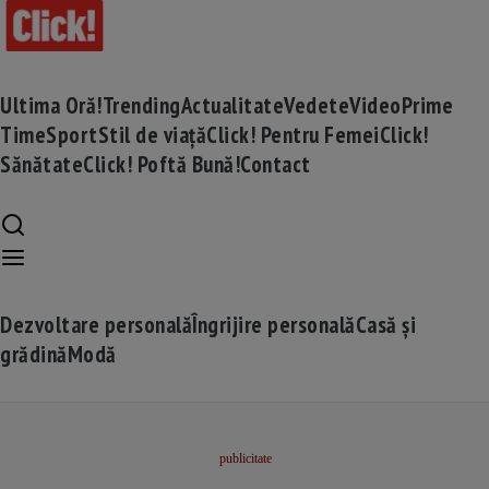
Ultima Oră!
Trending
Actualitate
Vedete
Video
Prime
Time
Sport
Stil de viață
Click! Pentru Femei
Click!
Sănătate
Click! Poftă Bună!
Contact
Dezvoltare personală
Îngrijire personală
Casă și
grădină
Modă