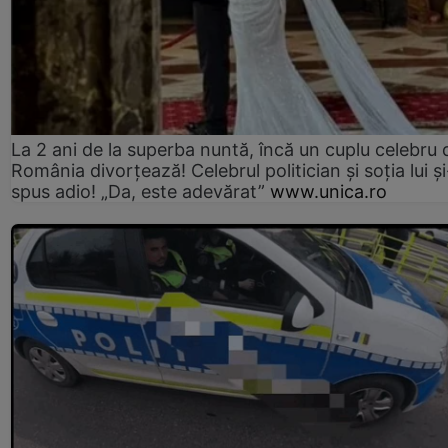
La 2 ani de la superba nuntă, încă un cuplu celebru 
România divorțează! Celebrul politician și soția lui ș
spus adio! „Da, este adevărat”
www.unica.ro