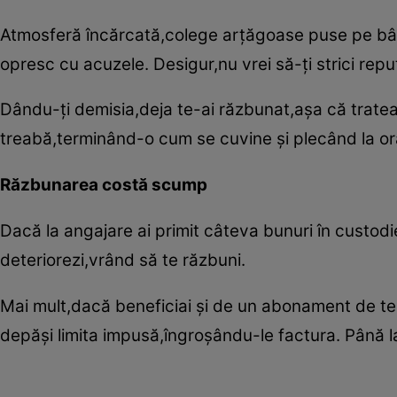
Atmosferă încărcată,colege arţăgoase puse pe bâr
opresc cu acuzele. Desigur,nu vrei să-ţi strici repu
Dându-ţi demisia,deja te-ai răzbunat,aşa că tratea
treabă,terminând-o cum se cuvine şi plecând la or
Răzbunarea costă scump
Dacă la angajare ai primit câteva bunuri în custodie
deteriorezi,vrând să te răzbuni.
Mai mult,dacă beneficiai şi de un abonament de tel
depăşi limita impusă,îngroşându-le factura. Până la