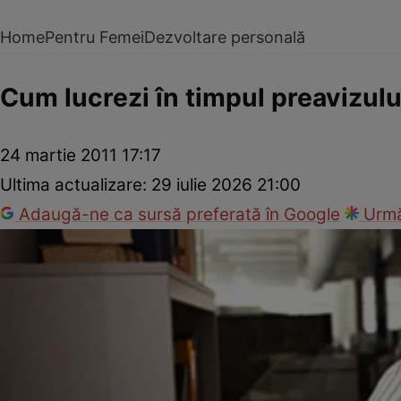
Home
Pentru Femei
Dezvoltare personală
Cum lucrezi în timpul preavizulu
24 martie 2011 17:17
Ultima actualizare:
29 iulie 2026 21:00
Adaugă-ne ca sursă preferată în Google
Urmă