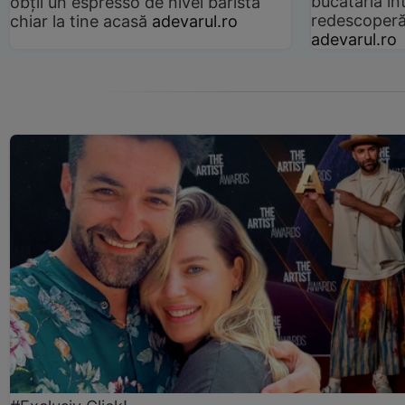
bucătăria înt
obții un espresso de nivel barista
redescoperă 
chiar la tine acasă
adevarul.ro
adevarul.ro