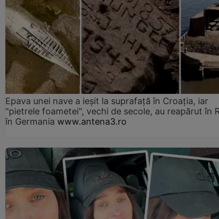
Epava unei nave a ieșit la suprafață în Croația, iar
"pietrele foametei", vechi de secole, au reapărut în R
în Germania
www.antena3.ro