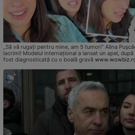
„Să vă rugați pentru mine, am 5 tumori” Alina Pușcău
lacrimi! Modelul internațional a lansat un apel, după
fost diagnosticată cu o boală gravă
www.wowbiz.r