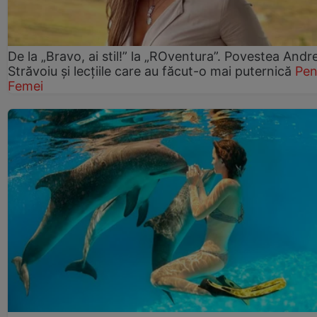
De la „Bravo, ai stil!” la „ROventura”. Povestea Andr
Străvoiu și lecțiile care au făcut-o mai puternică
Pen
Femei