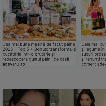
Cea mai bună mașină de făcut pâine
Cele mai bu
2026 – Top 5 + Bonus: transformă-ți
și legume în
bucătăria într-o brutărie și
sucuri proas
redescoperă gustul pâinii de casă
și renunți tr
adevarul.ro
comerț
adev