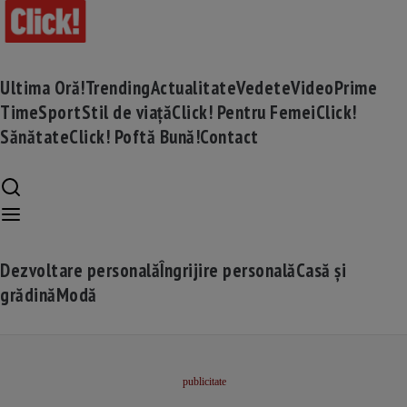
Ultima Oră!
Trending
Actualitate
Vedete
Video
Prime
Time
Sport
Stil de viață
Click! Pentru Femei
Click!
Sănătate
Click! Poftă Bună!
Contact
Dezvoltare personală
Îngrijire personală
Casă și
grădină
Modă