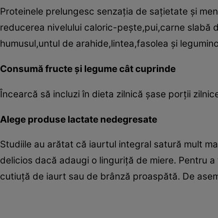
Proteinele prelungesc senzaţia de saţietate şi me
reducerea nivelului caloric-peşte,pui,carne slabă 
humusul,untul de arahide,lintea,fasolea şi legumin
Consumă fructe şi legume cât cuprinde
Încearcă să incluzi în dieta zilnică şase porţii zilni
Alege produse lactate nedegresate
Studiile au arătat că iaurtul integral satură mult m
delicios dacă adaugi o linguriţă de miere. Pentru a
cutiuţă de iaurt sau de brânză proaspătă. De asem