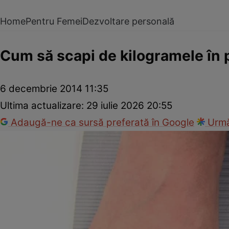
Home
Pentru Femei
Dezvoltare personală
Cum să scapi de kilogramele în p
6 decembrie 2014 11:35
Ultima actualizare:
29 iulie 2026 20:55
Adaugă-ne ca sursă preferată în Google
Urmă