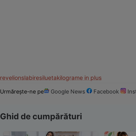
revelion
slabire
silueta
kilograme in plus
Urmărește-ne pe
Google News
Facebook
In
Ghid de cumpărături