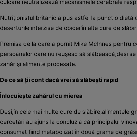
culcare neutralizează mecanismele cerebrale respo
Nutriţionistul britanic a pus astfel la punct o dietă 
deserturile interzise de obicei în alte cure de slăbir
Premisa de la care a pornit Mike McInnes pentru 
persoanelor care nu reuşesc să slăbească,deşi s
zahăr şi alimente procesate.
De ce să ţii cont dacă vrei să slăbeşti rapid
Înlocuieşte zahărul cu mierea
Deşi,în cele mai multe cure de slăbire,alimentele 
cercetări au ajuns la concluzia că principalul vino
consumat fiind metabolizat în două grame de grăs