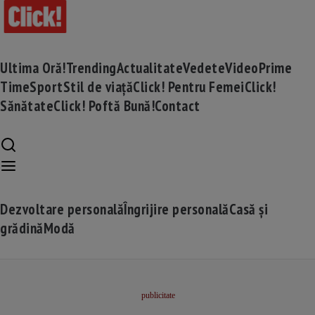
Ultima Oră!
Trending
Actualitate
Vedete
Video
Prime
Time
Sport
Stil de viață
Click! Pentru Femei
Click!
Sănătate
Click! Poftă Bună!
Contact
Dezvoltare personală
Îngrijire personală
Casă și
grădină
Modă