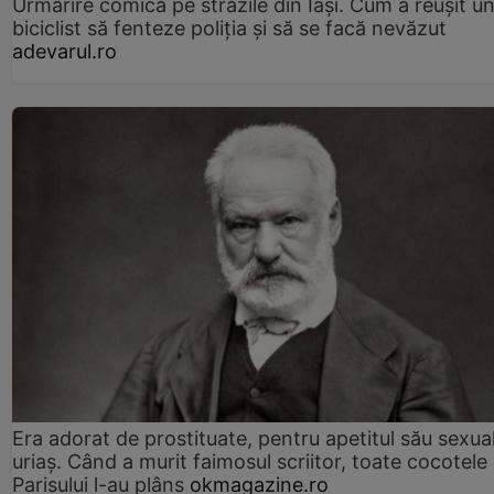
Urmărire comică pe străzile din Iași. Cum a reușit u
biciclist să fenteze poliția și să se facă nevăzut
adevarul.ro
Era adorat de prostituate, pentru apetitul său sexua
uriaș. Când a murit faimosul scriitor, toate cocotele
Parisului l-au plâns
okmagazine.ro