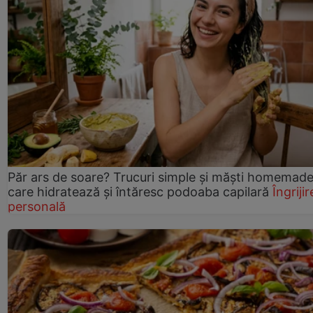
Păr ars de soare? Trucuri simple și măști homemad
care hidratează și întăresc podoaba capilară
Îngrijir
personală