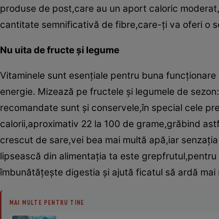
produse de post,care au un aport caloric moderat,cu
cantitate semnificativă de fibre,care-ţi va oferi o 
Nu uita de fructe şi legume
Vitaminele sunt esenţiale pentru buna funcţionare 
energie. Mizează pe fructele şi legumele de sezon:
recomandate sunt şi conservele,în special cele preg
calorii,aproximativ 22 la 100 de grame,grăbind astf
crescut de sare,vei bea mai multă apă,iar senzaţi
lipsească din alimentaţia ta este grepfrutul,pent
îmbunătăţeşte digestia şi ajută ficatul să ardă mai
MAI MULTE PENTRU TINE