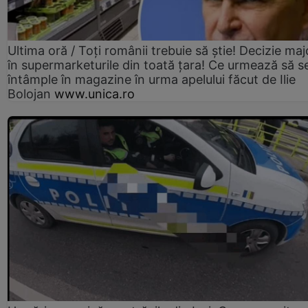
Ultima oră / Toți românii trebuie să știe! Decizie maj
în supermarketurile din toată țara! Ce urmează să s
întâmple în magazine în urma apelului făcut de Ilie
Bolojan
www.unica.ro