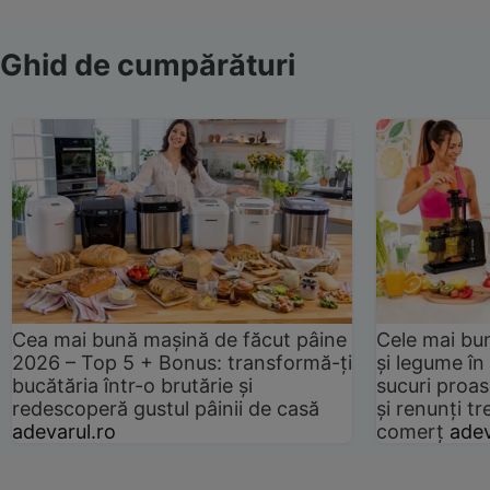
Ghid de cumpărături
Cea mai bună mașină de făcut pâine
Cele mai bu
2026 – Top 5 + Bonus: transformă-ți
și legume în
bucătăria într-o brutărie și
sucuri proas
redescoperă gustul pâinii de casă
și renunți tr
adevarul.ro
comerț
adev