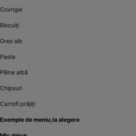
Covrigei
Biscuiţi
Orez alb
Paste
Pâine albă
Chipsuri
Cartofi prăjiţi
Exemple de meniu,la alegere
Mic dejun