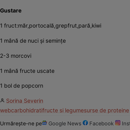
Gustare
1 fruct:măr,portocală,grepfrut,pară,kiwi
1 mână de nuci şi seminţe
2-3 morcovi
1 mână fructe uscate
1 bol de popcorn
Sorina Severin
web
carbohidrati
fructe si legume
surse de proteine
Urmărește-ne pe
Google News
Facebook
In