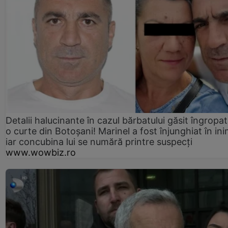
Detalii halucinante în cazul bărbatului găsit îngropat
o curte din Botoșani! Marinel a fost înjunghiat în ini
iar concubina lui se numără printre suspecți
www.wowbiz.ro