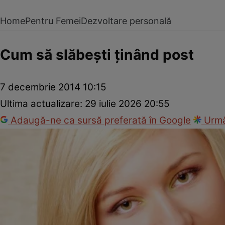
Home
Pentru Femei
Dezvoltare personală
Cum să slăbeşti ţinând post
7 decembrie 2014 10:15
Ultima actualizare:
29 iulie 2026 20:55
Adaugă-ne ca sursă preferată în Google
Urmă