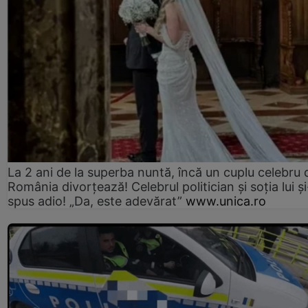
La 2 ani de la superba nuntă, încă un cuplu celebru 
România divorțează! Celebrul politician și soția lui ș
spus adio! „Da, este adevărat”
www.unica.ro