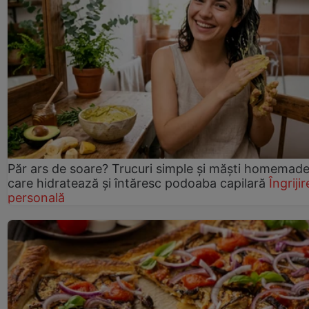
Păr ars de soare? Trucuri simple și măști homemad
care hidratează și întăresc podoaba capilară
Îngrijir
personală