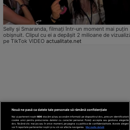
Selly și Smaranda, filmați într-un moment mai puțin
obișnuit. Clipul cu ei a depășit 2 milioane de vizualiz
pe TikTok VIDEO
actualitate.net
Nouă ne pasă ca datele tale personale să rămână confidențiale
Noi și partenerii noștri
606
stocăm și/sau accesăm informații pe dispozitivul dvs., precum identificatorii
cookie unici pentru prelucrarea datelor cu caracter personal. Puteți accepta sau gestiona alegerile
dvs. făcând clic mai jos sau în orice moment, pe pagina cu politica de confidențialitate. Aceste alegeri
vor fi raportate partenerilor noștri și nu vă vor afecta navigarea.
Mai multe detalii