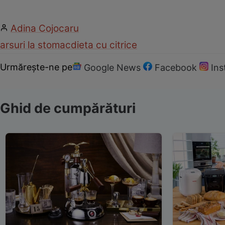
Adina Cojocaru
arsuri la stomac
dieta cu citrice
Urmărește-ne pe
Google News
Facebook
In
Ghid de cumpărături