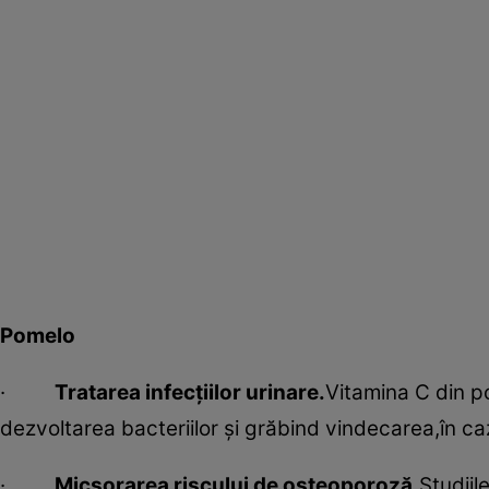
Pomelo
·
Tratarea infecţiilor urinare.
Vitamina C din po
dezvoltarea bacteriilor şi grăbind vindecarea,în cazu
·
Micşorarea riscului de osteoporoză.
Studiil