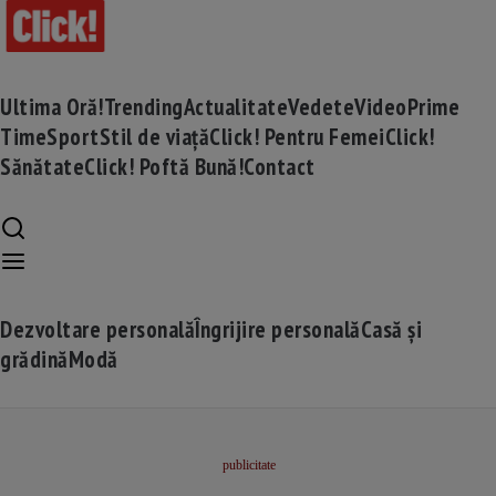
Ultima Oră!
Trending
Actualitate
Vedete
Video
Prime
Time
Sport
Stil de viață
Click! Pentru Femei
Click!
Sănătate
Click! Poftă Bună!
Contact
Dezvoltare personală
Îngrijire personală
Casă și
grădină
Modă