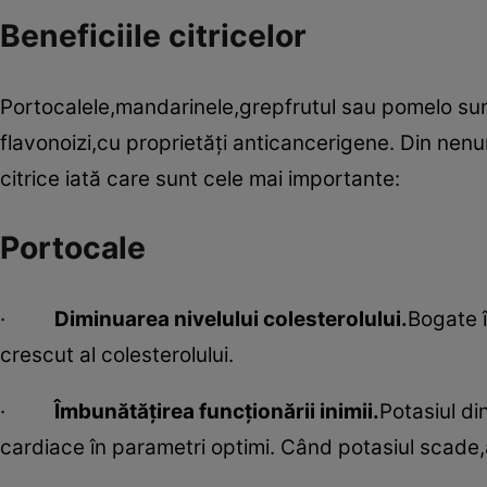
Beneficiile citricelor
Portocalele,mandarinele,grepfrutul sau pomelo su
flavonoizi,cu proprietăţi anticancerigene. Din nen
citrice iată care sunt cele mai importante:
Portocale
·
Diminuarea nivelului colesterolului.
Bogate î
crescut al colesterolului.
·
Îmbunătăţirea funcţionării inimii.
Potasiul di
cardiace în parametri optimi. Când potasiul scade,a