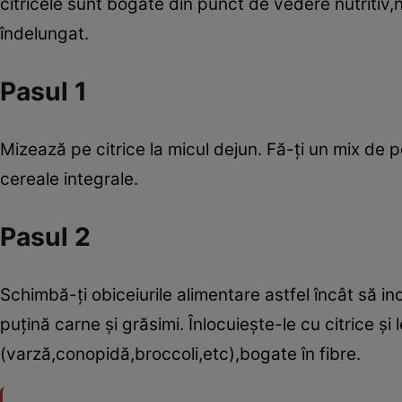
citricele sunt bogate din punct de vedere nutritiv,n
îndelungat.
Pasul 1
Mizează pe citrice la micul dejun. Fă-ţi un mix de 
cereale integrale.
Pasul 2
Schimbă-ţi obiceiurile alimentare astfel încât să in
puţină carne şi grăsimi. Înlocuieşte-le cu citrice şi
(varză,conopidă,broccoli,etc),bogate în fibre.