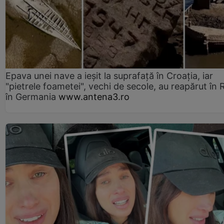
Epava unei nave a ieșit la suprafață în Croația, iar
"pietrele foametei", vechi de secole, au reapărut în R
în Germania
www.antena3.ro