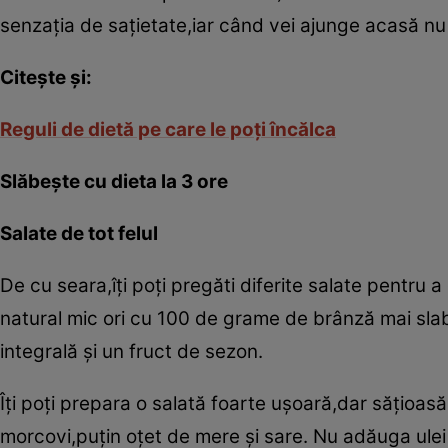
senzaţia de saţietate,iar când vei ajunge acasă nu v
Citeşte şi:
Reguli de dietă pe care le poţi încălca
Slăbeşte cu dieta la 3 ore
Salate de tot felul
De cu seara,îţi poţi pregăti diferite salate pentru a
natural mic ori cu 100 de grame de brânză mai slab
integrală şi un fruct de sezon.
Îţi poţi prepara o salată foarte uşoară,dar săţioas
morcovi,puţin oţet de mere şi sare. Nu adăuga ulei 