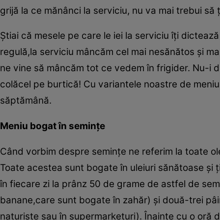
grijă la ce mănânci la serviciu, nu va mai trebui să ţ
Ştiai că mesele pe care le iei la serviciu îţi dicte
regulă,la serviciu mâncăm cel mai nesănătos şi mai
ne vine să mâncăm tot ce vedem în frigider. Nu-i
colăcel pe burtică! Cu variantele noastre de meniu
săptămână.
Meniu bogat în seminţe
Când vorbim despre seminţe ne referim la toate ol
Toate acestea sunt bogate în uleiuri sănătoase şi
în fiecare zi la prânz 50 de grame de astfel de se
banane,care sunt bogate în zahăr) şi două-trei pâ
naturiste sau în supermarketuri). Înainte cu o oră d