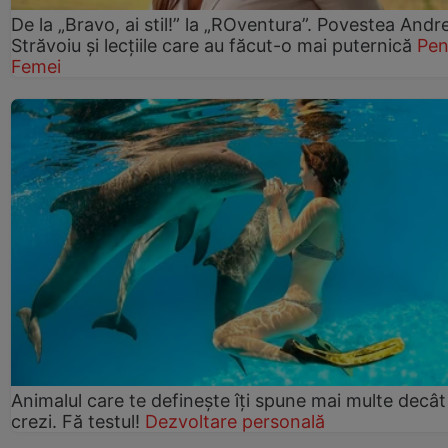
De la „Bravo, ai stil!” la „ROventura”. Povestea Andr
Străvoiu și lecțiile care au făcut-o mai puternică
Pen
Femei
Animalul care te definește îți spune mai multe decât
crezi. Fă testul!
Dezvoltare personală