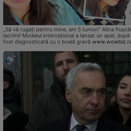
„Să vă rugați pentru mine, am 5 tumori” Alina Pușcău
lacrimi! Modelul internațional a lansat un apel, după
fost diagnosticată cu o boală gravă
www.wowbiz.r