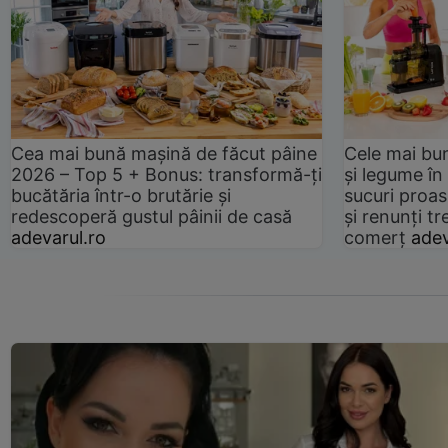
Cea mai bună mașină de făcut pâine
Cele mai bu
2026 – Top 5 + Bonus: transformă-ți
și legume în
bucătăria într-o brutărie și
sucuri proas
redescoperă gustul pâinii de casă
și renunți tr
adevarul.ro
comerț
adev