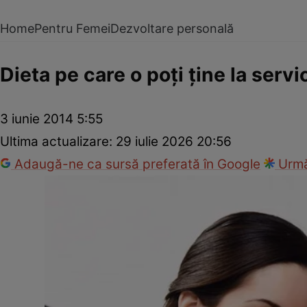
Home
Pentru Femei
Dezvoltare personală
Dieta pe care o poţi ţine la servi
3 iunie 2014 5:55
Ultima actualizare:
29 iulie 2026 20:56
Adaugă-ne ca sursă preferată în Google
Urmă