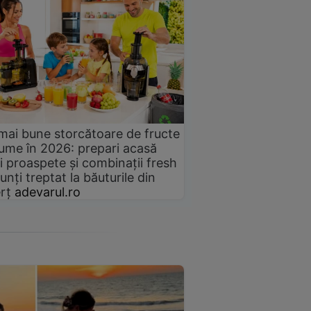
mai bune storcătoare de fructe
gume în 2026: prepari acasă
i proaspete și combinații fresh
unți treptat la băuturile din
rț
adevarul.ro