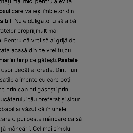
tăţi mai mici pentru a evita
sul care va ieşi îmbietor din
sibil
. Nu e obligatoriu să aibă
atelor proprii,mult mai
a
. Pentru că vrei să ai grijă de
eţata acasă,din ce vrei tu,cu
ar în timp ce găteşti.
Pastele
 uşor decât ai crede. Dintr-un
rsatile alimente cu care poţi
ce prin cap ori găseşti prin
ucătarului tău preferat şi sigur
babil ai văzut că în unele
 care o pui peste mâncare ca să
ţă mâncării. Cel mai simplu