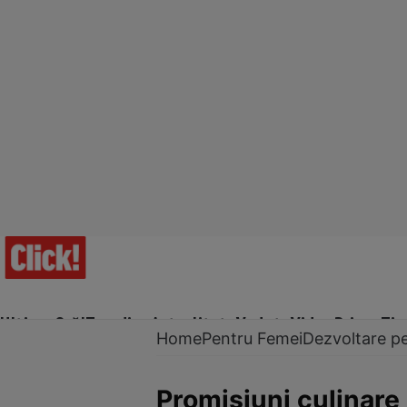
Ultima Oră!
Trending
Actualitate
Vedete
Video
Prime Ti
Home
Pentru Femei
Dezvoltare p
Promisiuni culinare