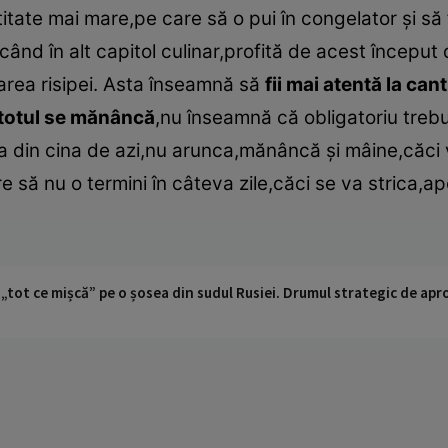
itate mai mare,pe care să o pui în congelator şi să 
ând în alt capitol culinar,profită de acest început 
area risipei. Asta înseamnă să
fii mai atentă la ca
 totul se mănâncă
,nu înseamnă că obligatoriu trebu
 din cina de azi,nu arunca,mănâncă şi mâine,căci va
să nu o termini în câteva zile,căci se va strica,apoi
 „tot ce mișcă” pe o șosea din sudul Rusiei. Drumul strategic de ap