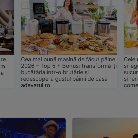
are
Cea mai bună mașină de făcut pâine
Cele 
2026 – Top 5 + Bonus: transformă-ți
și le
um
bucătăria într-o brutărie și
sucur
ta
redescoperă gustul pâinii de casă
și ren
adevarul.ro
come