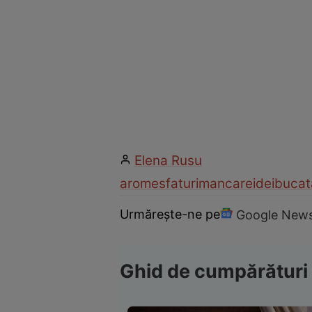
Elena Rusu
arome
sfaturi
mancare
idei
bucat
Urmărește-ne pe
Google New
Ghid de cumpărături