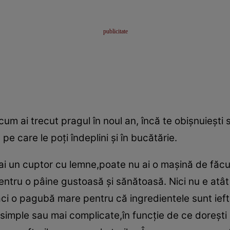
cum ai trecut pragul în noul an, încă te obişnuieşti 
pe care le poţi îndeplini şi în bucătărie.
ai un cuptor cu lemne,poate nu ai o maşină de făcu
entru o pâine gustoasă şi sănătoasă. Nici nu e atât
ci o pagubă mare pentru că ingredientele sunt ieft
simple sau mai complicate,în funcţie de ce doreşti 