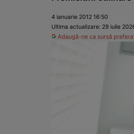
Dezvoltare personală
Îngrijire personală
Casă și grădină
4 ianuarie 2012 16:50
Ultima actualizare:
29 iulie 202
Adaugă-ne ca sursă preferat