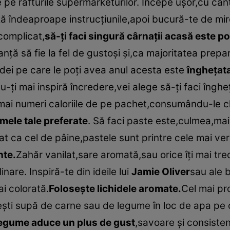
e rafturile supermarketurilor. Începe uşor,cu canti
ă îndeaproape instrucţiunile,apoi bucură-te de miro
complicat,
să-ţi faci singură cârnaţii acasă este po
ţă să fie la fel de gustoşi şi,ca majoritatea prepar
dei pe care le poţi avea anul acesta este
îngheţat
 nu-ţi mai inspiră încredere,vei alege să-ţi faci îngh
mai numeri caloriile de pe pachet,consumându-le chi
omele tale preferate
. Să faci paste este,culmea,mai
crat ca cel de pâine,pastele sunt printre cele mai ve
nte.
Zahăr vanilat,sare aromată,sau orice îţi mai tre
inare. Inspiră-te din ideile lui
Jamie Oliver
sau ale b
i colorată.
Foloseşte lichidele aromate.
Cel mai pro
seşti supă de carne sau de legume în loc de apa pe
legume aduce un plus de gust
,savoare şi consisten