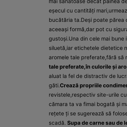
mai sănătoase decât pâinea de p
eşecul cu cantităţi mari,urmeaz
bucătăria ta.Deşi poate părea 
aceeaşi formă,dar pot cu siguran
gustoşi.Una din cele mai bune i
siluetă,iar etichetele dietetice
aromele tale preferate,fără să 
tale preferate,în culorile şi ar
aluat la fel de distractiv de lu
găti.
Crează propriile condime
revistele,respectiv site-urile cul
cămara ta va fimai bogată şi ma
reţete ţi se sugerează să folo
scadă.
Supa de carne sau de 