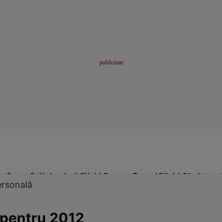
me
Sport
Stil de viață
Click! Pentru Femei
Click! Sănătate
ersonală
 pentru 2012