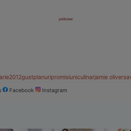
arie
2012
gust
planuri
promisiuni
culinar
jamie oliver
sa
s
Facebook
Instagram