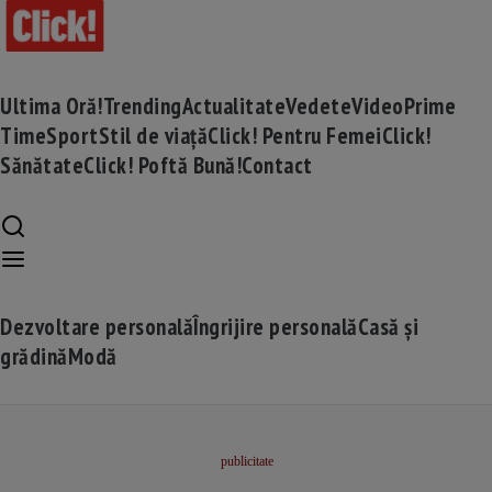
Ultima Oră!
Trending
Actualitate
Vedete
Video
Prime
Time
Sport
Stil de viață
Click! Pentru Femei
Click!
Sănătate
Click! Poftă Bună!
Contact
Dezvoltare personală
Îngrijire personală
Casă și
grădină
Modă