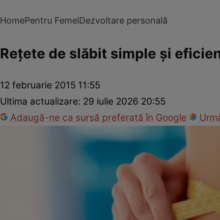
Home
Pentru Femei
Dezvoltare personală
Reţete de slăbit simple şi eficie
12 februarie 2015 11:55
Ultima actualizare:
29 iulie 2026 20:55
Adaugă-ne ca sursă preferată în Google
Urmă