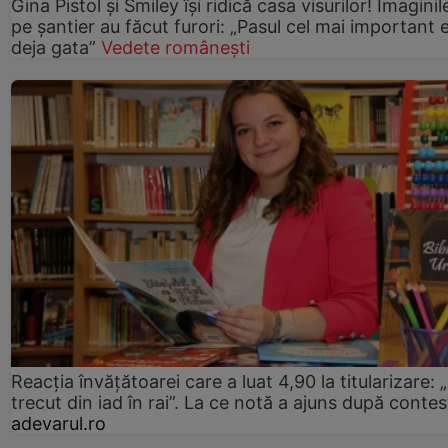
Gina Pistol și Smiley își ridică casa visurilor! Imaginil
pe șantier au făcut furori: „Pasul cel mai important 
deja gata”
Vedete românești
Reacția învățătoarei care a luat 4,90 la titularizare:
trecut din iad în rai”. La ce notă a ajuns după contes
adevarul.ro