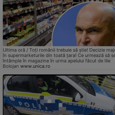
Ultima oră / Toți românii trebuie să știe! Decizie maj
în supermarketurile din toată țara! Ce urmează să s
întâmple în magazine în urma apelului făcut de Ilie
Bolojan
www.unica.ro