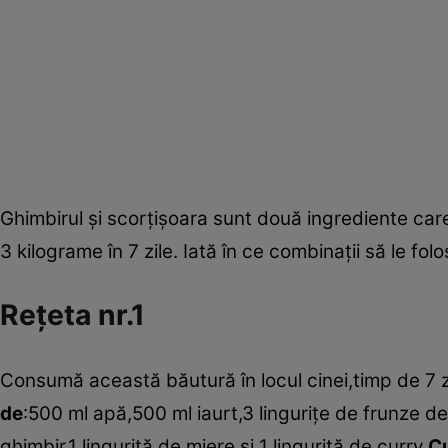
Ghimbirul şi scorţişoara sunt două ingrediente care 
3 kilograme în 7 zile. Iată în ce combinaţii să le fol
Reţeta nr.1
Consumă această băutură în locul cinei,timp de 7 z
de
:500 ml apă,500 ml iaurt,3 linguriţe de frunze de
ghimbir,1 linguriţă de miere şi 1 linguriţă de curry.
Cu