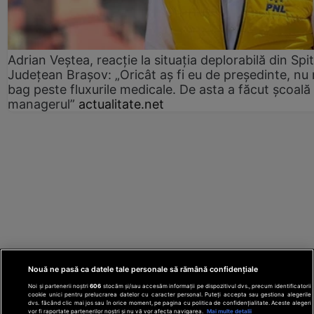
Adrian Veștea, reacție la situația deplorabilă din Spit
Județean Brașov: „Oricât aș fi eu de președinte, nu
bag peste fluxurile medicale. De asta a făcut școală
managerul”
actualitate.net
Nouă ne pasă ca datele tale personale să rămână confidențiale
Noi și partenerii noștri
606
stocăm și/sau accesăm informații pe dispozitivul dvs., precum identificatorii
cookie unici pentru prelucrarea datelor cu caracter personal. Puteți accepta sau gestiona alegerile
dvs. făcând clic mai jos sau în orice moment, pe pagina cu politica de confidențialitate. Aceste alegeri
vor fi raportate partenerilor noștri și nu vă vor afecta navigarea.
Mai multe detalii