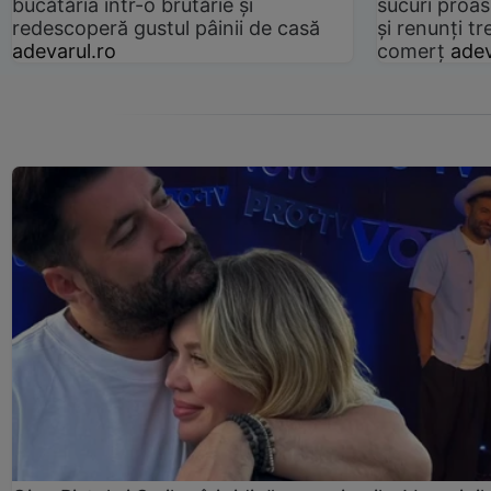
bucătăria într-o brutărie și
sucuri proas
redescoperă gustul pâinii de casă
și renunți tr
adevarul.ro
comerț
adev