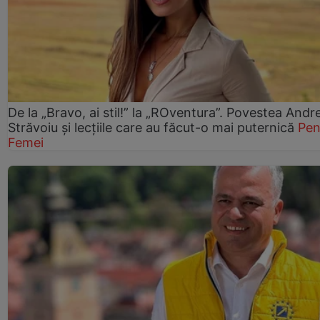
De la „Bravo, ai stil!” la „ROventura”. Povestea Andr
Străvoiu și lecțiile care au făcut-o mai puternică
Pen
Femei