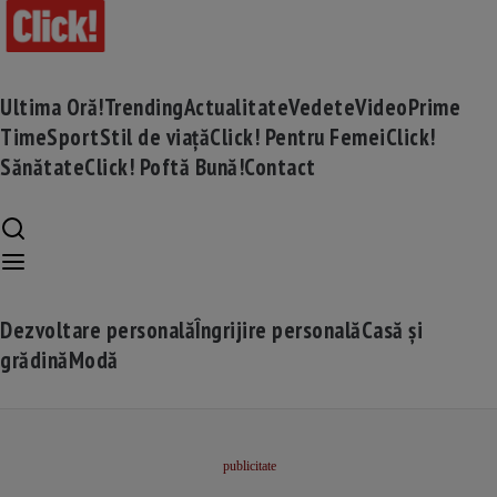
Ultima Oră!
Trending
Actualitate
Vedete
Video
Prime
Time
Sport
Stil de viață
Click! Pentru Femei
Click!
Sănătate
Click! Poftă Bună!
Contact
Dezvoltare personală
Îngrijire personală
Casă și
grădină
Modă