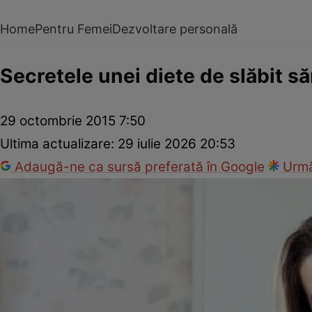
Home
Pentru Femei
Dezvoltare personală
Secretele unei diete de slăbit s
29 octombrie 2015 7:50
Ultima actualizare:
29 iulie 2026 20:53
Adaugă-ne ca sursă preferată în Google
Urmă