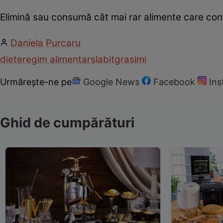
Elimină sau consumă cât mai rar alimente care con
Daniela Purcaru
diete
regim alimentar
slabit
grasimi
Urmărește-ne pe
Google News
Facebook
In
Ghid de cumpărături