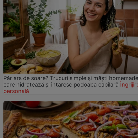
Păr ars de soare? Trucuri simple și măști homemad
care hidratează și întăresc podoaba capilară
Îngrijir
personală