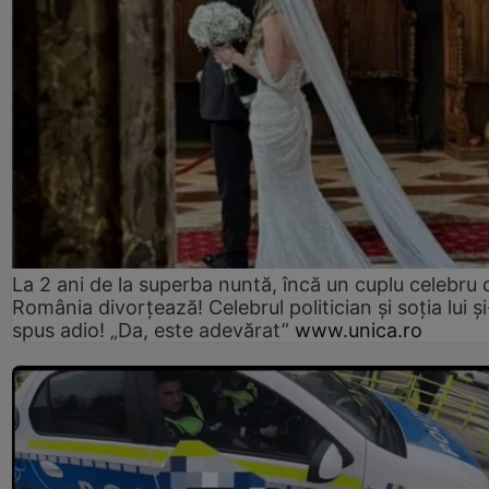
La 2 ani de la superba nuntă, încă un cuplu celebru 
România divorțează! Celebrul politician și soția lui ș
spus adio! „Da, este adevărat”
www.unica.ro