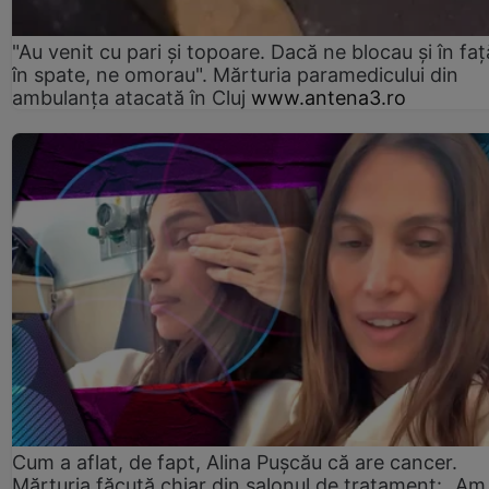
"Au venit cu pari și topoare. Dacă ne blocau şi în faţă
în spate, ne omorau". Mărturia paramedicului din
ambulanţa atacată în Cluj
www.antena3.ro
Cum a aflat, de fapt, Alina Pușcău că are cancer.
Mărturia făcută chiar din salonul de tratament: „Am