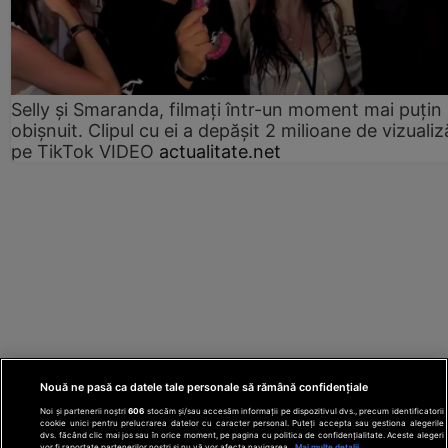
Selly și Smaranda, filmați într-un moment mai puțin
obișnuit. Clipul cu ei a depășit 2 milioane de vizualiz
pe TikTok VIDEO
actualitate.net
Nouă ne pasă ca datele tale personale să rămână confidențiale
Noi și partenerii noștri
606
stocăm și/sau accesăm informații pe dispozitivul dvs., precum identificatorii
cookie unici pentru prelucrarea datelor cu caracter personal. Puteți accepta sau gestiona alegerile
dvs. făcând clic mai jos sau în orice moment, pe pagina cu politica de confidențialitate. Aceste alegeri
vor fi raportate partenerilor noștri și nu vă vor afecta navigarea.
Mai multe detalii