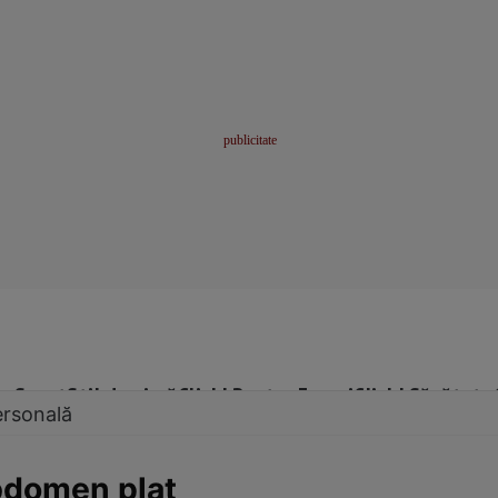
me
Sport
Stil de viață
Click! Pentru Femei
Click! Sănătate
ersonală
bdomen plat