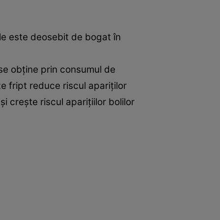
le este deosebit de bogat în
se obţine prin consumul de
fript reduce riscul apariţilor
 creşte riscul apariţiilor bolilor