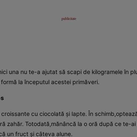
şi nici una nu te-a ajutat să scapi de kilogramele în 
în formă la începutul acestei primăveri.
os
 croissante cu ciocolată şi lapte. În schimb,opteaz
ră zahăr. Totodată,mănâncă la o oră după ce te-ai 
ă un fruct şi câteva alune.