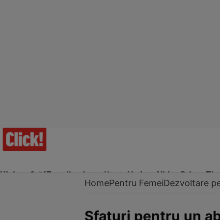
Ultima Oră!
Trending
Actualitate
Vedete
Video
Prime Ti
Home
Pentru Femei
Dezvoltare p
Sfaturi pentru un a