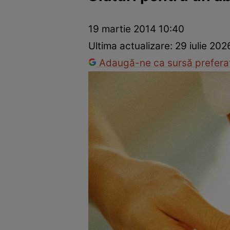
Dezvoltare personală
Îngrijire personală
Casă și grădină
19 martie 2014 10:40
Ultima actualizare:
29 iulie 202
Adaugă-ne ca sursă preferat