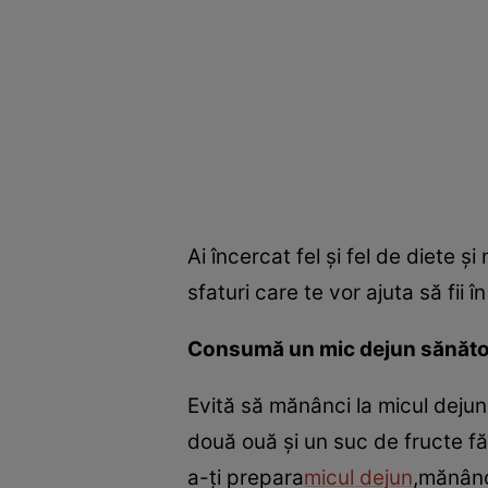
Ai încercat fel şi fel de diete 
sfaturi care te vor ajuta să fii 
Consumă un mic dejun sănăt
Evită să mănânci la micul dejun
două ouă şi un suc de fructe fă
a-ţi prepara
micul dejun
,mănânc