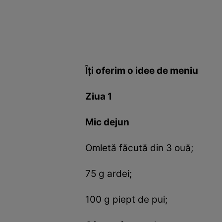
Îţi oferim o idee de meniu
Ziua 1
Mic dejun
Omletă făcută din 3 ouă;
75 g ardei;
100 g piept de pui;