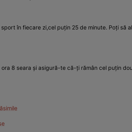
 sport în fiecare zi,cel puţin 25 de minute. Poţi să a
ra 8 seara şi asigură-te că-ţi rămân cel puţin două
ăsimile
se