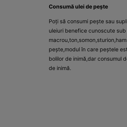
Consumă ulei de peşte
Poţi să consumi peşte sau supli
uleiuri benefice cunoscute sub
macrou,ton,somon,sturion,hamsi
peşte,modul în care peştele est
bolilor de inimă,dar consumul de 
de inimă.