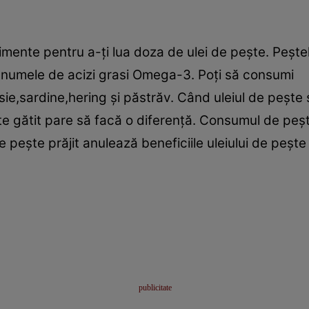
mente pentru a-ţi lua doza de ulei de peşte. Peşte
 numele de acizi grasi Omega-3. Poţi să consumi
e,sardine,hering şi păstrăv. Când uleiul de peşte 
e gătit pare să facă o diferenţă. Consumul de peşte 
peşte prăjit anulează beneficiile uleiului de peşte şi