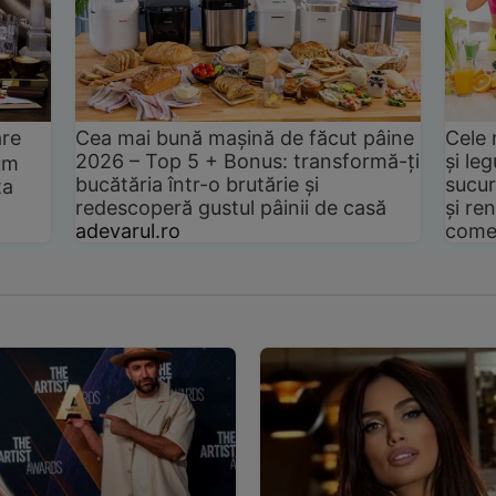
are
Cea mai bună mașină de făcut pâine
Cele 
2026 – Top 5 + Bonus: transformă-ți
și le
um
bucătăria într-o brutărie și
sucur
ta
redescoperă gustul pâinii de casă
și ren
adevarul.ro
come