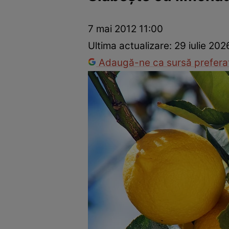
Dezvoltare personală
Îngrijire personală
Casă și grădină
7 mai 2012 11:00
Ultima actualizare:
29 iulie 202
Adaugă-ne ca sursă preferat