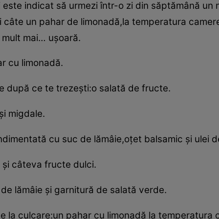
 este indicat să urmezi într-o zi din săptămână un
 câte un pahar de limonadă,la temperatura camerei. L
şi mult mai… uşoară.
r cu limonadă.
 după ce te trezeşti:o salată de fructe.
i migdale.
dimentată cu suc de lămâie,oţet balsamic şi ulei d
şi câteva fructe dulci.
 de lămâie şi garnitură de salată verde.
e la culcare:un pahar cu limonadă la temperatura 