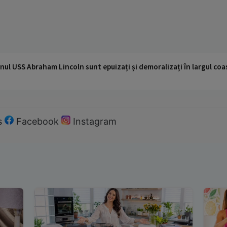
nul USS Abraham Lincoln sunt epuizați și demoralizați în largul coas
s
Facebook
Instagram