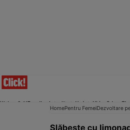
Ultima Oră!
Trending
Actualitate
Vedete
Video
Prime Ti
Home
Pentru Femei
Dezvoltare p
Slăbeşte cu limona