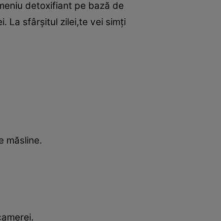
 meniu detoxifiant pe bază de
a sfârşitul zilei,te vei simţi
e măsline.
camerei.