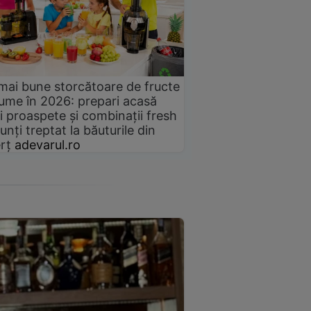
mai bune storcătoare de fructe
gume în 2026: prepari acasă
i proaspete și combinații fresh
unți treptat la băuturile din
rț
adevarul.ro