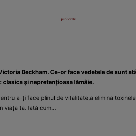
Victoria Beckham. Ce-or face vedetele de sunt atâ
: clasica şi nepretenţioasa lămâie.
tru a-ţi face plinul de vitalitate,a elimina toxinele
în viaţa ta. Iată cum…