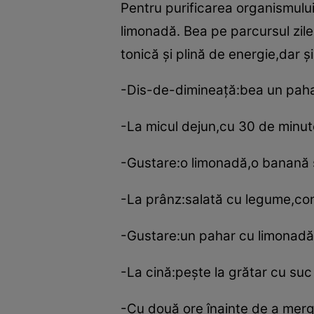
Pentru purificarea organismului
limonadă. Bea pe parcursul zilei
tonică şi plină de energie,dar 
-Dis-de-dimineaţă:bea un paha
-La micul dejun,cu 30 de minute
-Gustare:o limonadă,o banană ş
-La prânz:salată cu legume,con
-Gustare:un pahar cu limonadă 
-La cină:peşte la grătar cu suc
-Cu două ore înainte de a merg