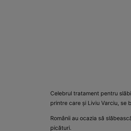
Celebrul tratament pentru slăb
printre care şi Liviu Varciu, s
Românii au ocazia să slăbească 
picături.