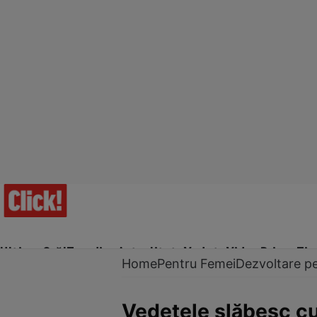
Ultima Oră!
Trending
Actualitate
Vedete
Video
Prime Ti
Home
Pentru Femei
Dezvoltare p
Vedetele slăbesc cu 