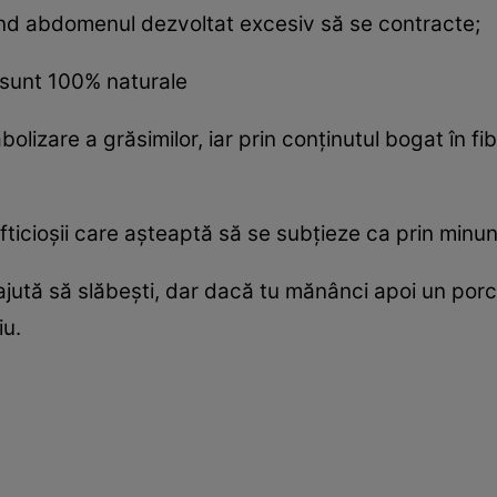
nd abdomenul dezvoltat excesiv să se contracte;
 sunt 100% naturale
lizare a grăsimilor, iar prin conţinutul bogat în fi
ofticioşii care aşteaptă să se subţieze ca prin minun
e ajută să slăbeşti, dar dacă tu mănânci apoi un porc 
iu.