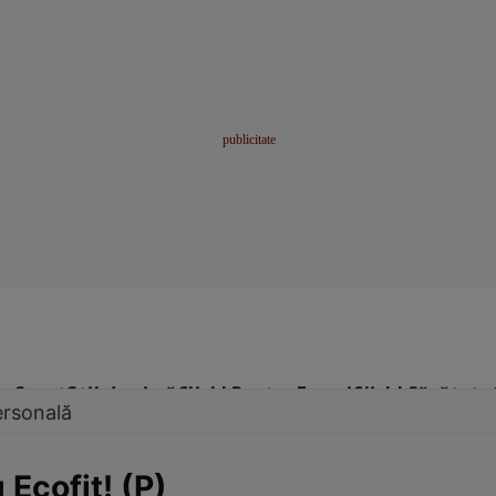
me
Sport
Stil de viață
Click! Pentru Femei
Click! Sănătate
ersonală
Ecofit! (P)