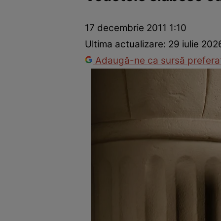
Dezvoltare personală
Îngrijire personală
Casă și grădină
17 decembrie 2011 1:10
Ultima actualizare:
29 iulie 202
Adaugă-ne ca sursă preferat