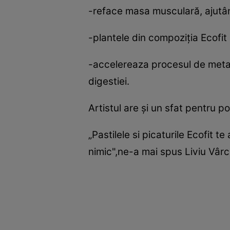
-reface masa musculară, ajutâ
-plantele din compoziţia Ecofit
-accelereaza procesul de metabo
digestiei.
Artistul are şi un sfat pentru p
„Pastilele si picaturile Ecofit t
nimic",ne-a mai spus Liviu Vârc