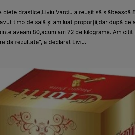
 diete drastice,Liviu Varciu a reuşit să slăbească 
 avut timp de sală şi am luat proporţii,dar după ce
nainte aveam 80,acum am 72 de kilograme. Am citit 
 da rezultate", a declarat Liviu.