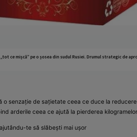
 „tot ce mișcă” pe o șosea din sudul Rusiei. Drumul strategic de ap
 o senzaţie de saţietate ceea ce duce la reducere
nd arderile ceea ce ajută la pierderea kilogramelo
 ajutându-te să slăbeşti mai uşor