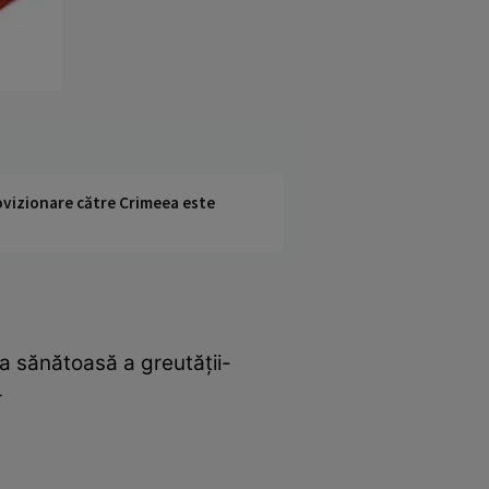
rovizionare către Crimeea este
a sănătoasă a greutăţii-
r